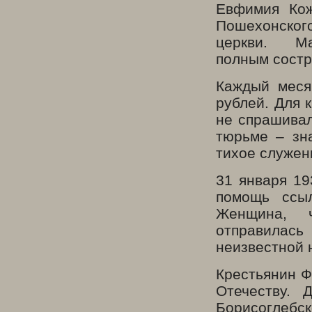
Евфимия Кож
Пошехонског
церкви. М
полным состр
Каждый меся
рублей. Для 
не спрашивал
тюрьме – зн
тихое служен
31 января 1
помощь ссыл
Женщина, ч
отправила
неизвестной 
Крестьянин 
Отечеству. 
Борисоглебс