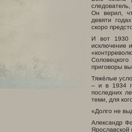
следователь,
Он верил, ч
девяти года
скоро предсто
И вот 1930 
исключение и
«контрревол
Соловецкого
приговоры вы
Тяжёлые усло
– и в 1934 г
последних ле
теми, для ког
«Долго не вы
Александр Фа
Ярославской 