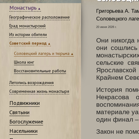
Монастырь
Григорьева А.
Там
Географическое расположение
Соловецкого лаг
Град монастырский
20 июня 2026 г.
Из истории обители
Они никогда 
Советский период
они сошлись 
Соловецкий лагерь и тюрьма
монастырских
сельские свя
Школа юнг
Ярославск
Восстановительные работы
Крайнем Севе
Летопись возрождения
История пом
Современная жизнь монастыря
Некрасова 
Подвижники
воспоминани
материале yar
Святыни
один финал –
Богослужение
Насельники
Закон не пом