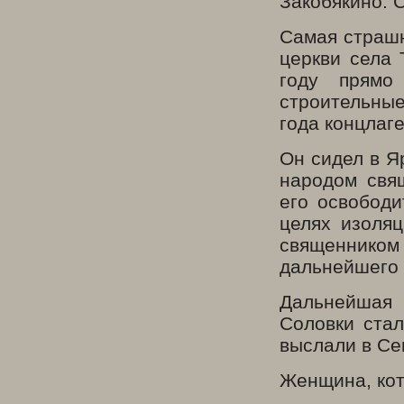
Закобякино. 
Самая страшн
церкви села 
году прямо
строительны
года концлаге
Он сидел в Я
народом свящ
его освободи
целях изоляц
священнико
дальнейшего 
Дальнейшая 
Соловки стал
выслали в Се
Женщина, кот