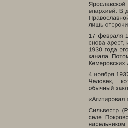
Ярославско
епархией. В 
Православной
лишь отсрочи
17 февраля 1
снова арест, 
1930 года ег
канала. Потом
Кемеровских 
4 ноября 193
Человек, к
обычный зак
«Агитировал 
Сильвестр (
селе Покров
насельником