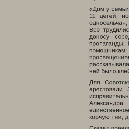
«Дом у семьи
11 детей, н
односельчан,
Все трудили
доносу сосе
пропаганды. 
помощникам
просвещением
рассказывала
ней было кле
Для Советск
арестовали 
исправитель
Александра
единственное
корчую пни, д
Сказал правд