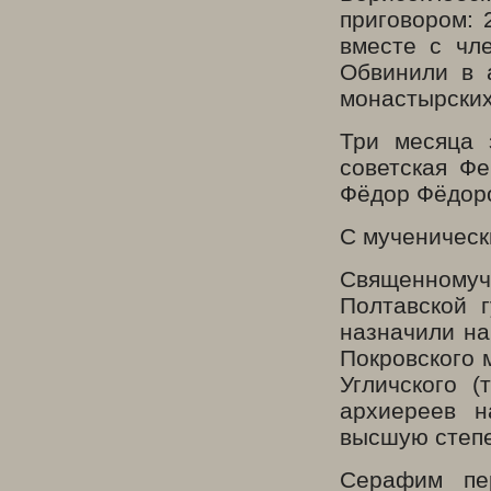
приговором: 
вместе с чл
Обвинили в 
монастырских
Три месяца 
советская Ф
Фёдор Фёдоро
С мученическ
Священном
Полтавской 
назначили на
Покровского 
Угличского 
архиереев н
высшую степе
Серафим пе