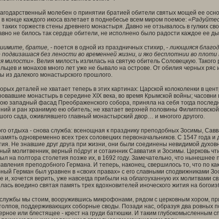
годарственный молебен о принятии братией обители святых мощей ее основ
в конце каждого икоса взлетает в поднебесье всем миром поемое:
«Радуйтес
 таких торжеств стены древнего монастыря. Давно не отзывалось в гулких с
авно не билось так сердце обители, не исполнено было радости каждое ее ды
иимите, братие,
- поется в одной из праздничных стихир, -
лиющияся благод
о подвизашася без лености во временней жизни, и яко бесплотнии во плоти
ия милости»
. Велия милость излилась на святую обитель Соловецкую. Такого р
льцев и монахов много лет уже не бывало на острове. От обилия черных ряс
ы из далекого монастырского прошлого.
торых деталей не хватает теперь в этих картинах: Царской колоколенки в цен
ровавшие монастырь в середине
XIX
века, во время Крымской войны; часовни 
ю западный фасад Преображенского собора, приняла на себя тогда последни
ний и ран хранимую ею обитель; не хватает верхней половины Филипповской
шого сада, оживлявшего главный монастырский двор… и многого другого.
о отдыха - снова служба: всенощная к празднику преподобных Зосимы, Савва
амять одновременно всех трех соловецких первоначальников. С 1547 года и 
ия. Не знавшие друг друга при жизни, они были соединены невидимой духов
ный молитвенник, верный пóдруг и сотаинник Савватия и Зосимы. Церковь чт
ыл на полтора столетия позже их, в 1692 году. Замечательно, что нынешнее
авления преподобного Германа. И теперь, наконец, свершилось то, что по к
ный Герман был уравнен в «своих правах» с его славными сподвижниками Зо
е и, хочется верить, уже навсегда прибыли на облагоуханную их молитвами 
лась воедино святая память трех вдохновителей иноческого жития на богоиз
службы мы стоим, вооружившись микрофонами, рядом с церковным хором, пр
столпов, поддерживающих соборные своды. Позади нас, образуя два ровных пол
ерное или блестящее - крест на груди батюшки. И таким глубокомысленным сп