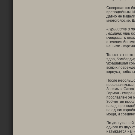
Совершается бла
преподобным. И 
Давно не видали
многоголосие. Д
«Приидите и пр
Германа: тии б
очищения и вел
стечения богомо
нашими - картин
Только вот неко
ядра, бомбарди
украшавшая собо
всяких поврежде
корпуса, неболь
После небольшог
прославлялась п
Зосимы и Савват
Герман - смирен
прославлен он б
300-летия просл
назад: преподоб
на одном корабл
мощи, и соедини
По долгу нашей 
одного из двух 
натыкается на ч