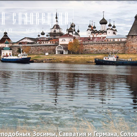
подобных Зосимы, Савватия и Германа, Соло