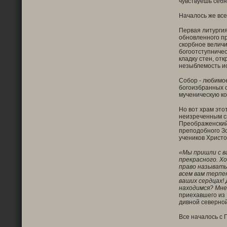
чувствуешь себя
Началось же все
Первая литурги
обновленного пр
скорбное величи
богоотступничес
кладку стен, от
незыблемость ис
Собор - любимое
богоизбранных о
мученическую ко
Но вот храм это
неизреченным св
Преображенский 
преподобного Зо
учеников Христо
«Мы пришли с в
прекрасного. Х
право называть
всем вам терпен
ваших сердцах! 
находимся? Мне 
приехавшего из
дивной северной
Все началось с