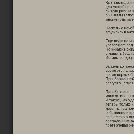
Все предпраздни
для мощей препо
Кипела работа в
обшивали золоти
многие годы муз
Несколько ночей
трудились в алт
Еще недавно мы,
улетавшего под 
Но никак не ожи
оглашать будут 
Истины сердец.
За день до прес
время этой служ
время первых бо
Преображенской 
разгулявшемуся 
Преображение на
монаха. Впервые
И так же, как в 
теперь, только 
крест нынешнему
собственно и п
оглашаются пре
преподобных Зос
претерпевая жес