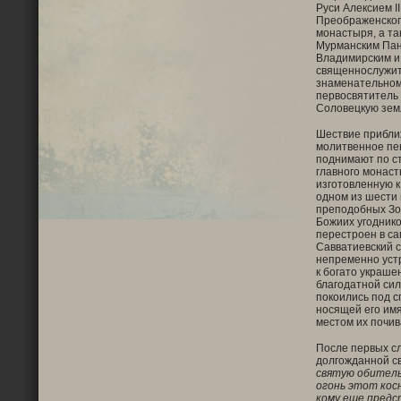
Руси Алексием
II
Преображенског
монастыря, а та
Мурманским Па
Владимирским и
священнослужит
знаменательном
первосвятитель 
Соловецкую зем
Шествие прибли
молитвенное пен
поднимают по с
главного монаст
изготовленную к
одном из шести
преподобных Зо
Божиих угоднико
перестроен в с
Савватиевский с
непременно уст
к богато украше
благодатной си
покоились под с
носящей его имя
местом их почив
После первых с
долгожданной св
святую обитель
огонь этот косн
кому еще предс