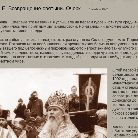
 Е.
Возвращение святыни. Очерк
1 ноября 1992 г.
ова… Впервые это название я услышала на первом курсе института среди т
апомнилось мне приятным звучанием своим. Но ни сном, ни духом не могла я т
нут частью моего сердца.
жно забыть - это знают все, кто хоть раз ступал на Соловецкую землю. Перво
зов. Потрясла меня необыкновенная архангельская белизна погруженного в
рывавшего под белоснежным покровом какую-то непостижимую тайну. Много с 
 ближе и роднее, пока, наконец, не утвердилось в сердце чувство полного е
изменно несет новые откровения, и, каждый раз получая что-нибудь в дар от 
бъятном мире.
С той первой 
целая эпоха, 
1992 года, мы
монастырском 
самым стенам
колоколов, в
соловецкие ле
доносился до 
торжествующий
духовного таи
покров родно
основателей м
Более пяти ве
обитатели уед
Герман причал