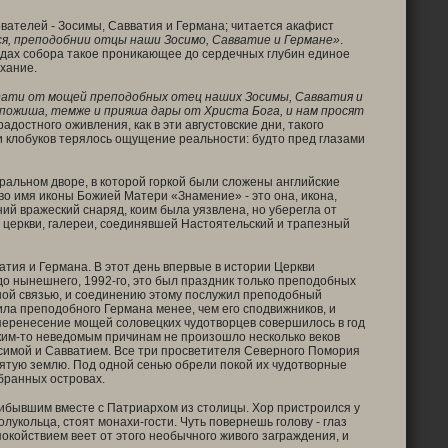
ателей - Зосимы, Савватия и Германа; читается акафист
я, преподобнии отцы наши Зосимо, Савватие и Германе»
.
водах собора такое проникающее до сердечных глубин единое
хание.
ати от мощей преподобных отец наших Зосимы, Савватия и
 пожиша, темже и прияша дары от Христа Бога, и нам просят
адостного оживления, как в эти августовские дни, такого
 и клобуков терялось ощущение реальности: будто пред глазами
тральном дворе, в которой горкой были сложены английские
во имя иконы Божией Матери «Знамение» - это она, икона,
й вражеский снаряд, коим была уязвлена, но уберегла от
 церкви, галереи, соединявшей Настоятельский и трапезный
тия и Германа. В этот день впервые в истории Церкви
до нынешнего, 1992-го, это был праздник только преподобных
ной связью, и соединению этому послужил преподобный
ила преподобного Германа менее, чем его сподвижников, и
 перенесение мощей соловецких чудотворцев совершилось в год
аким-то неведомым причинам не произошло несколько веков
симой и Савватием. Все три просветителя Северного Помория
святую землю. Под одной сенью обрели покой их чудотворные
бранных островах.
ибывшим вместе с Патриархом из столицы. Хор пристроился у
укольца, стоят монахи-гости. Чуть повернешь голову - глаз
окойствием веет от этого необычного живого заграждения, и