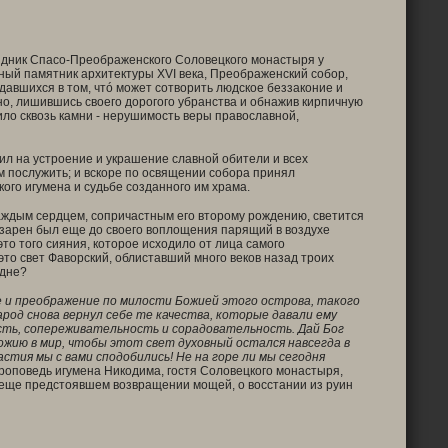
здник Спасо-Преображенского Соловецкого монастыря у
анный памятник архитектуры
XVI
века, Преображенский собор,
давшихся в том, чтó может сотворить людское беззаконие и
но, лишившись своего дорогого убранства и обнажив кирпичную
ило сквозь камни - нерушимость веры православной,
ил на устроение и украшение славной обители и всех
ем послужить; и вскоре по освящении собора принял
кого игумена и судьбе созданного им храма.
каждым сердцем, сопричастным его второму рождению, светится
озарен был еще до своего воплощения парящий в воздухе
о того сияния, которое исходило от лица самого
то свет Фаворский, облиставший много веков назад троих
одне?
е и преображение по милости Божией этого острова, такого
род снова вернул себе те качества, которые давали ему
сть, сопереживательность и сорадовательность. Дай Бог
Божию в мир, чтобы этот свет духовный остался навсегда в
стия мы с вами сподобились! Не на горе ли мы сегодня
оповедь игумена Никодима, гостя Соловецкого монастыря,
а еще предстоявшем возвращении мощей, о восстании из руин