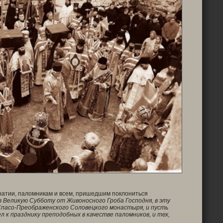
ратии, паломникам и всем, пришедшим поклониться
 Великую Субботу от Живоносного Гроба Господня, в эту
Спасо-Преображенского Соловецкого монастыря, и пусть
л к празднику преподобных в качестве паломников, и тех,