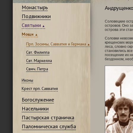
Монастырь
Андрущенко
Подвижники
Соловецкие остр
Святыни
островов. Оно з
острова эти ста
Мощи
Соловки невозмо
крещенских моро
Прп. Зосимы, Савватия и Германа
леса, словно ск
становились все
Свт. Филиппа
посещение их не
бездонном, нео
Свт. Маркелла
Свмч. Петра
Иконы
Крест прп. Савватия
Богослужение
Насельники
Пастырская страничка
Паломническая служба