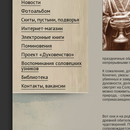
Новости
Фотоальбом
Скиты, пустыни, подворья
Интернет-магазин
Электронные книги
Поминовения
Проект «Духовенство»
праздничные обл
Воспоминания соловецких
непрерывными п
узников
К сожалению, дл
Конечно, ужасы 
Библиотека
убиенных и заму
духовности, дол
Контакты, вакансии
смотрят на Соло
можно поживитьс
природа, - служ
соприкасающихся
Вот они и на ро
древней обители
чудотворений. 
сопровождается