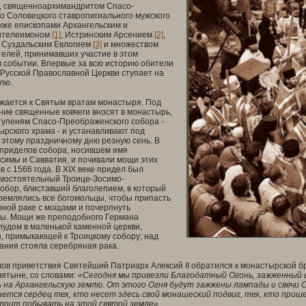
, священноархимандритом Спасо-
о Соловецкого ставропигиального мужского
кже епископами Архангельским и
нтелеимоном
[1]
, Истринским Арсением
[2]
,
 Суздальским Евлогием
[3]
и множеством
елей, принимавших участие в этом
 событии. Впервые за всю историю обители
Русской Православной Церкви ступает на
лю.
жается к Святым вратам монастыря. Под
ие священные ковчеги вносят в монастырь,
тупеням Спасо-Преображенского собора -
ырского храма - и устанавливают под
 этому праздничному дню резную сень. В
 приделов собора, носившем имя
симы и Савватия, и почивали мощи этих
в с 1566 года. В
XIX
веке придел был
амостоятельный Троице-Зосимо-
обор, блиставший благолепием, в который
ремлялись все богомольцы, чтобы припасть
нной раке с мощами и почерпнуть
лы. Мощи же преподобного Германа
пудом в маленькой каменной церкви,
, примыкающей к Троицкому собору; над
ания стояла серебряная рака.
лов приветствия Святейший Патриарх Алексий
II
обратился к монастырской б
ятыне, со словами:
«Сегодня мы привезли Благодатный Огонь, зажженный в
 на Архангельскую землю. От этого Огня будут зажжены лампады и свечи 
ется сердец тех, кто несет здесь свой монашеский подвиг, тех, кто прише
тоит побывать на этой святой земле»
.