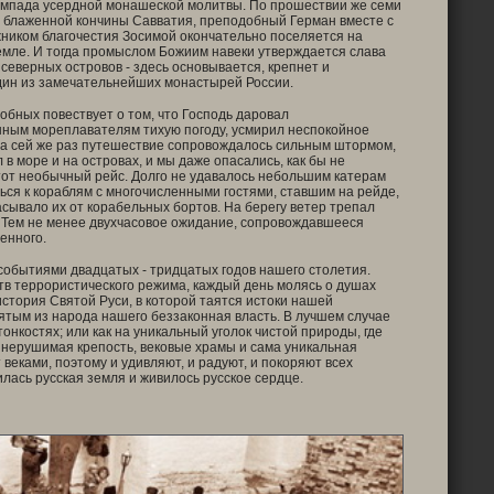
ампада усердной монашеской молитвы. По прошествии же семи
е блаженной кончины Савватия, преподобный Герман вместе с
ником благочестия Зосимой окончательно поселяется на
мле. И тогда промыслом Божиим навеки утверждается слава
северных островов - здесь основывается, крепнет и
дин из замечательнейших монастырей России.
бных повествует о том, что Господь даровал
нным мореплавателям тихую погоду, усмирил неспокойное
а сей же раз путешествие сопровождалось сильным штормом,
 в море и на островах, и мы даже опасались, как бы не
от необычный рейс. Долго не удавалось небольшим катерам
ся к кораблям с многочисленными гостями, ставшим на рейде,
асывало их от корабельных бортов. На берегу ветер трепал
. Тем не менее двухчасовое ожидание, сопровождавшееся
енного.
событиями двадцатых - тридцатых годов нашего столетия.
тв террористического режима, каждый день молясь о душах
стория Святой Руси, в которой таятся истоки нашей
вятым из народа нашего беззаконная власть. В лучшем случае
нкостях; или как на уникальный уголок чистой природы, где
- нерушимая крепость, вековые храмы и сама уникальная
веками, поэтому и удивляют, и радуют, и покоряют всех
лась русская земля и живилось русское сердце.