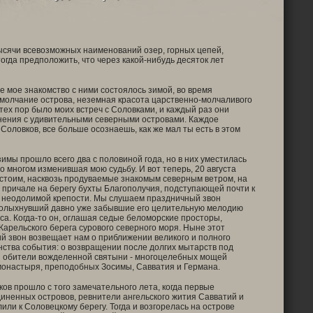
ысячи всевозможных наименований озер, горных цепей,
огда предположить, что через какой-нибудь десяток лет
е мое знакомство с ними состоялось зимой, во время
 молчание острова, неземная красота царственно-молчаливого
тех пор было моих встреч с Соловками, и каждый раз они
динения с удивительными северными островами. Каждое
Соловков, все больше осознаешь, как же мал ты есть в этом
зимы прошло всего два с половиной года, но в них уместилась
во многом изменившая мою судьбу. И вот теперь, 20 августа
 стоим, насквозь продуваемые знакомым северным ветром, на
причале на берегу бухты Благополучия, подступающей почти к
 неодолимой крепости. Мы слушаем праздничный звон
сколыхнувший давно уже забывшие его целительную мелодию
са. Когда-то он, оглашая седые беломорские просторы,
Карельского берега сурового северного моря. Ныне этот
 звон возвещает нам о приближении великого и полного
нства события: о возвращении после долгих мытарств под
й обители вожделенной святыни - многоцелебных мощей
онастыря, преподобных Зосимы, Савватия и Германа.
ков прошло с того замечательного лета, когда первые
иненных островов, ревнители ангельского жития Савватий и
или к Соловецкому берегу. Тогда и возгорелась на острове