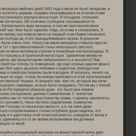
з ветреных майских дней 1991 года у меня не было экскурсии, и
 посетить церковь, недавно поселившуюся на втором этаже
гостиничного корпуса монастыря. Я опоздала: утренняя
же кончилась. Об этом мне сообщила спускавшаяся по
 богомольного вида женщина, и она же пригласила меня
 ней чаю. Мне было одиноко тогда, поэтому я согласилась. К
ю моему, она повела меня на первый этаж Наместнического
 за полгода до этого принадлежавшего музею. В длинном
 было очень тихо. Нина (так звали женщину) открыла одну из
 и тут с противоположной стены небольшого светлого
я на меня взглянули строгие и спокойные очи Богородицы. Я
что нахожусь в трапезной монастыря. Удивлению моему не
дела: где прошлогодняя заброшенность и унылость? Как
 приятны теперь те помещения, где еще осенью царили мрак и
ие! Все здесь дышало любовью и радостью; благодатная
мир и покой растворены были в воздухе. И казалось: ничего на
льше не надо, только бы всегда пребывать в этой наполняющей
ественной тишине. И лучшего чая, чем тот, который мы пили
тырского самовара, нельзя было придумать. Потом мы с Ниной
а из Петербурга) убирали храм - это было мое первое
ское послушание, данное Самим Богом. С трепетом
лись мы по тихому пространству храма, стараясь «вылизать»
го сантиметр. Нина чистила подсвечники, поминутно
яя Господа за оказанную милость, а я, не смея даже
ться к подсвечникам и только в глубине души надеясь, что
будь и я удостоюсь этой почетной работы, очищала от воска и
, удивляясь и в то же время воспринимая как должное
ящее со мной.
учайно услышанный разговор на монастырской кухне двух