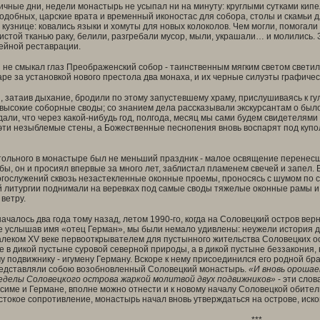
чные дни, недели монастырь не усыпал ни на минуту: круглыми сутками кипел
добных, царские врата и временный иконостас для собора, столы и скамьи д
 кузнице: ковались языки и хомуты для новых колоколов. Чем могли, помогал
стой тканью раку, белили, разгребали мусор, мыли, украшали… и молились. 
ейной реставрации.
 не смыкал глаз Преображенский собор - таинственным мягким светом светили
аре за установкой нового престола два монаха, и их черные силуэты графиче
 затаив дыхание, бродили по этому запустевшему храму, прислушиваясь к гул
высокие соборные своды; со знанием дела рассказывали экскурсантам о было
дали, что через какой-нибудь год, полгода, месяц мы сами будем свидетелями
эти незыблемые стены, а Божественные песнопения вновь воспарят под куп
тольного в монастыре был не меньший праздник - малое освящение перенесше
бы, он и просиял впервые за много лет, заблистал пламенем свечей и запел. 
гослужений сквозь незастекленные оконные проемы, проносясь с шумом по с
литургии поднимали на веревках под самые своды тяжелые оконные рамы и 
ветру.
чалось два года тому назад, летом 1990-го, когда на Соловецкий остров вер
 услышав имя «отец Герман», мы были немало удивлены: неужели история д
далеком
XV
веке первооткрывателем для пустынного жительства Соловецких ос
не в дикой пустыне суровой северной природы, а в дикой пустыне беззакония,
 подвижнику - игумену Герману. Вскоре к нему присоединился его родной бра
редставляли собою возобновленный Соловецкий монастырь.
«И вновь орошае
делы Соловецкого острова жаркой молитвой двух подвижников»
- эти слов
име и Германе, вполне можно отнести и к новому началу Соловецкой обител
токое сопротивление, монастырь начал вновь утверждаться на острове, иск