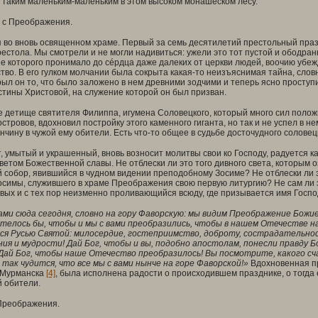
 таким маленьким-маленьким в этом высоком монашеском лесу.
 с Преображения.
я во вновь освященном храме. Первый за семь десятилетий престольный пра
естола. Мы смотрели и не могли надивиться: ужели это тот пустой и ободр
е которого пронимало до сéрдца даже далеких от церкви людей, воочию убеж
тво. В его гулком молчании была сокрыта какая-то неизъяснимая тайна, слов
крыл он то, что было заложено в нем древними зодчими и теперь ясно проступ
тины Христовой, на служение которой он был призван.
 детище святителя Филиппа, игумена Соловецкого, который много сил полож
стровов, вдохновил постройку этого каменного гиганта, но так и не успел в н
нчину в чужой ему обители. Есть что-то общее в судьбе досточудного соловец
т, умытый и украшенный, вновь возносит молитвы свои ко Господу, радуется 
етом Божественной славы. Не отблески ли это того дивного света, которым 
собор, явившийся в чудном видении преподобному Зосиме? Не отблески ли эт
симы, служившего в храме Преображения свою первую литургию? Не сам ли э
вых и с тех пор неизменно проливающийся всюду, где призывается имя Госп
ами сюда сегодня, словно на гору Фаворскую: мы видим Преображение Божи
отелось бы, чтобы и мы с вами преобразились, чтобы в нашем Отечестве на
ся Русью Святой: милосердие, гостеприимство, доброту, сострадательно
ия и мудрости! Дай Бог, чтобы и вы, подобно апостолам, понесли правду 
Дай Бог, чтобы наше Отечество преобразилось! Вы посмотрите, какого сча
так чудится, что все мы с вами нынче на горе Фаворской!»
Вдохновенная пр
 Мурманска
[4]
, была исполнена радости о происходившем празднике, о тогд
 обители.
 Преображения.