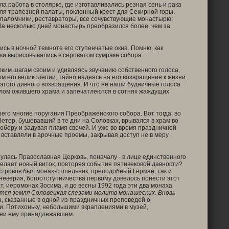
а работа в столярке, где изготавливались резная сень и рака
ля трапезной палаты, поклонный крест для Секирной горы.
и паломники, реставраторы, все сочувствующие монастырю:
За несколько дней монастырь преобразился более, чем за
сь в ночной темноте его ступенчатые окна. Помню, как
ски вырисовывались в сероватом сумраке собора.
ким шагам своим и удивляясь звучанию собственного голоса,
м его великолепии, тайно надеясь на его возвращение к жизни.
 этого дивного возвращения. И что не наши будничные голоса
олом ожившего храма и запечатлеются в сотнях жаждущих
го многие поругания Преображенского собора. Вот тогда, во
Ветер, бушевавший в те дни на Соловках, врывался в храм во
обору и задувая пламя свечей. И уже во время праздничной
вставляли в арочные проемы, закрывая доступ не в меру
нулась Православная Церковь, поначалу - в лице единственного
елает новый виток, повторяя события пятивековой давности?
тровов был монах-отшельник, преподобный Герман, так и
 неверия, богоотступничества первому довелось понести этот
т, иеромонах Зосима, и до весны 1992 года эти два монаха
тся земля Соловецкая слезами молитв монашеских. Вновь
а, сказанные в одной из праздничных проповедей о
и. Потихоньку, небольшими вкраплениями в музей,
они ему принадлежавшем.