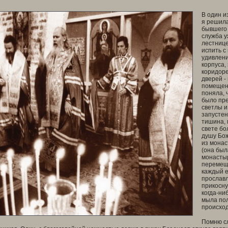
***
В один и
я решила
бывшего 
служба у
лестнице
испить с
удивлени
корпуса,
коридоре
дверей -
помещени
поняла, 
было пре
светлы и
запустен
тишина, 
свете бо
душу Бож
из монас
(она был
монастыр
перемеща
каждый е
прославл
прикосну
когда-ни
мыла пол
происход
Помню сл