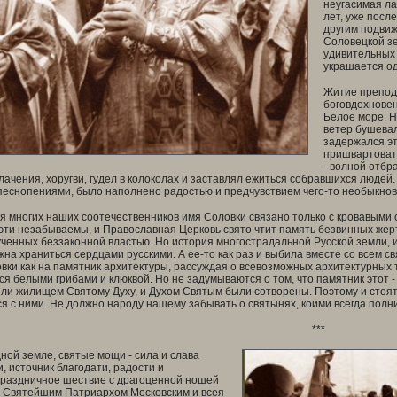
неугасимая л
лет, уже посл
другим подвиж
Соловецкой зе
удивительных 
украшается о
Житие преподо
боговдохнове
Белое море. Н
ветер бушевал
задержался эт
пришвартовать
- волной отбр
ачения, хоругви, гудел в колоколах и заставлял ежиться собравшихся людей
еснопениями, было наполнено радостью и предчувствием чего-то необыкнов
я многих наших соотечественников имя Соловки связано только с кровавыми 
эти незабываемы, и Православная Церковь свято чтит память безвинных жер
ченных беззаконной властью. Но история многострадальной Русской земли, и
жна храниться сердцами русскими. А ее-то как раз и выбила вместе со всем с
вки как на памятник архитектуры, рассуждая о всевозможных архитектурных то
я белыми грибами и клюквой. Но не задумываются о том, что памятник этот 
или жилищем Святому Духу, и Духом Святым были сотворены. Поэтому и стоят 
 с ними. Не должно народу нашему забывать о святынях, коими всегда полни
***
дной земле, святые мощи - сила и слава
, источник благодати, радости и
Праздничное шествие с драгоценной ношей
 Святейшим Патриархом Московским и всея