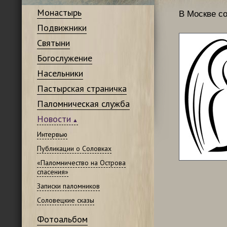
Монастырь
В Москве с
Подвижники
Святыни
Богослужение
Насельники
Пастырская страничка
Паломническая служба
Новости
Интервью
Публикации о Соловках
«Паломничество на Острова
спасения»
Записки паломников
Соловецкие сказы
Фотоальбом