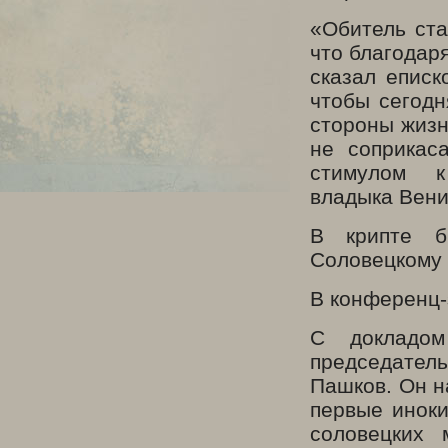
«Обитель ста
что благодар
сказал еписк
чтобы сегод
стороны жизн
не соприкас
стимулом 
владыка Вени
В крипте б
Соловецкому 
В конференц-
С докладом
председател
Пашков. Он н
первые иноки
соловецких 