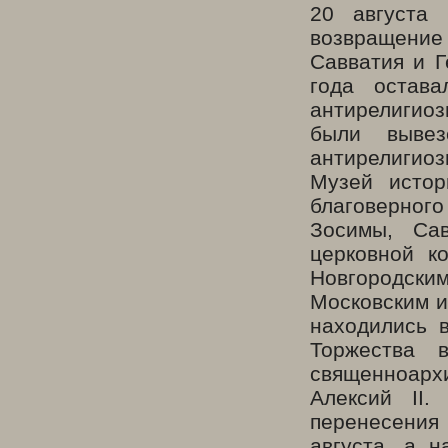
20 августа
возвращени
Савватия и Г
года остав
антирелигиоз
были выве
антирелигиоз
Музей истор
благоверного
Зосимы, Са
церковной к
Новгородск
Московским и
находились 
Торжества 
священноарх
Алексий
II
.
перенесения
августа, а 