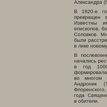
Александра (
В 1920-е г
превращен в
Известны и
епископов, б
Соловков. Мн
были расстре
в лике новом
В послевоен
начались рес
в год 100
формировалас
во многом 
Андроник (
Флоренского,
года Священ
в обители.