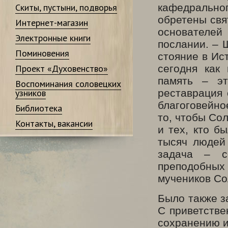
Скиты, пустыни, подворья
кафедральн
обретены св
Интернет-магазин
основателей
Электронные книги
послании. – 
Поминовения
стояние в Ис
Проект «Духовенство»
сегодня как
память – э
Воспоминания соловецких
узников
реставрация 
благоговейно
Библиотека
то, чтобы Со
Контакты, вакансии
и тех, кто б
тысяч людей
задача – с
преподобны
мучеников Со
Было также з
С приветстве
сохранению и