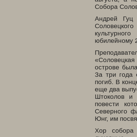
Собора Солов
Андрей Гуц
Соловецког
культурного
юбилейному 2
Преподавате
«Соловецкая
острове была
За три года 
погиб. В кон
еще два выпу
Штоколов и 
повести кот
Северного ф
Юнг, им посв
Хор собора