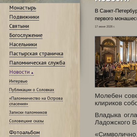
Монастырь
В Санкт-Петербу
Подвижники
первого монашес
Святыни
17 июня 2026 г.
Богослужение
Насельники
Пастырская страничка
Паломническая служба
Новости
Интервью
Публикации о Соловках
Молебен сов
«Паломничество на Острова
клириков соб
спасения»
Записки паломников
Владыка огла
Соловецкие сказы
Ладожского В
Фотоальбом
«Символично