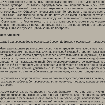
 В
XXI
веке вроде бы появились предпосылки перемен, но вот уже на дворе 2
альная культура, нет толком сформулированной национальной идеи. Ук
нов государственной политики по сохранению и укреплению традиционных
ил точки над «i». Обществу явлены скрижали! Теперь просто-напросто нужно
– это тоже Божественное Провидение, потому что именно сегодня вдруг заго
ом свете живем. Может быть, по поводу нас есть какой-то божественный
 Севастьян, что Россия может стать тем ковчегом, в котором в результате
ненные, но решать их придется, никуда мы от этого не денемся. Без фор
льтуры никакой русской цивилизации не построить.
 составляющих
переход от авангардного режиссера Сергея Дебижева к режиссеру – автору
 был авангардным режиссером, слово «авангардный» мне всегда претило.
ым режиссером я не являюсь. Считаю это своей сильной стороной. Обычные
-то другая. Я же всегда действую вразрез с устоявшимися кинодогмами, да 
ж на другой, делать одно и то же мне скучно. Если вы имеете в виду фильм
определенная декларация идей. Это псевдодокументальное психоделичес
ьм в какой-то степени изменил сознание людей, у него до сих пор полно пок
ля меня самого крайне удивительно. В этом фильме снималась фактическ
ногие другие, но сам по себе авангардизм мне чужд, я скорее традиционалист 
и фильма вы говорили, что кино – не совсем искусство, объясняя это тем
 сказать о любом виде творчества: в литературе, театре, живописи, м
я в веках.
сокие искусства, мы их знаем, у них есть фундамент, есть история, глуб
ство произведений, которые можно и нужно изучать, без них никуда. Кинем
эффектный, агрессивный и еще появился на этапе, когда человечество бы
восприятию иллюзорных изображений, он всё принимает за чистую монету. Э
род. в 1947 году) – доктор биологических наук, доктор философских наук