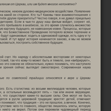
алеким от Церкви, или им будет многое непонятно?
зическом, некоем духовно-медицинском воздействии. Появление
на какой он стороне. Кто ты? Каковы твои взаимоотношения с
 тебя другие приоритеты? Честно говоря, я не думал прицельно
удиторию. Если в чью-то душу наш фильм войдет, согреет её,
олго пребывало в анабиозе, за это время случилось множество
вую картину будущего, не навязанную извне. Процессы, которые
ся, что Божественное Провидение потеряло всякое терпение и
 будут одинаковые: ходить в одинаковой одежде, есть одну и ту
такой. И тут вдруг история начинается заново, и мы не можем
льзоваться, построить собственное будущее.
ой счет. Но наряду с абсолютными восторгами от некоторых
ский, так что кому-то может быть и тяжело, они «вибрируют»,
но это совсем не обязательно, нужно понимать, что наступило
и зрения сейчас выглядит смехотворно. Современная наука
рые по советской традиции относятся к вере и Церкви
го. Есть статистика: из восьми миллиардов человек, которые
и, а остальные восемьдесят пять – так или иначе верующие.
, что существуют какие-то высшие силы. Они могут не быть
ятся в русле церковной традиции: крестят детей, отмечают
 понимают, что традиция – это не прошлое, а вечное. Конечно,
тствие чего-то главного, общество лишилось элиты, которую
но никто не верил. Потом они пережили чудовищный период