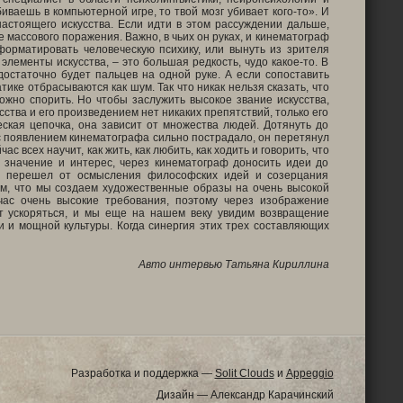
убиваешь в компьютерной игре, то твой мозг убивает кого-то». И
настоящего искусства. Если идти в этом рассуждении дальше,
 массового поражения. Важно, в чьих он руках, и кинематограф
форматировать человеческую психику, или вынуть из зрителя
элементы искусства, – это большая редкость, чудо какое-то. В
остаточно будет пальцев на одной руке. А если сопоставить
ике отбрасываются как шум. Так что никак нельзя сказать, что
ожно спорить. Но чтобы заслужить высокое звание искусства,
ства и его произведением нет никаких препятствий, только его
еская цепочка, она зависит от множества людей. Дотянуть до
 с появлением кинематографа сильно пострадало, он перетянул
с всех научит, как жить, как любить, как ходить и говорить, что
е значение и интерес, через кинематограф доносить идеи до
ир перешел от осмысления философских идей и созерцания
м, что мы создаем художественные образы на очень высокой
час очень высокие требования, поэтому через изображение
ет ускоряться, и мы еще на нашем веку увидим возвращение
и и мощной культуры. Когда синергия этих трех составляющих
Авто интервью Татьяна Кириллина
Разработка и поддержка —
Solit Clouds
и
Appeggio
Дизайн — Александр Карачинский