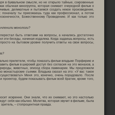
ря в буквальном смысле, но не открыло тайные, сокровенные
 как обычная киногруппа, которая снимает очередной фильм о
умчивые, деликатные и пытаемся создать некое произведение,
: поначалу ты приезжаешь туда как профессионал, а потом
есконечности, Божественному Провидению. И как только это
вычленили монологи?
 перестал быть ответами на вопросы, а начались достаточно
л эти беседы, начиная издалека. Когда задаешь вопросы, есть
 просто на бытовом уровне получить ответы на свои вопросы,
ма?
иально прилетели, чтобы показать фильм владыке Порфирию и
авить фильм в широкий доступ без согласия на это монахов, а
 природы, животных, эпизод сбора ламинарии. Мы предложили
о монастырские съемки. Владыка сказал на это: «У вас такое
существовать!» Меня это, конечно, очень порадовало. После
 проектор, будем показывать фильм всей братии, кроме того,
осит искренне. Они знали, что их снимают, но это настолько
едут себя как обычно. Молитва, которая звучит в фильме, была
т зритель, – стопроцентная правда.