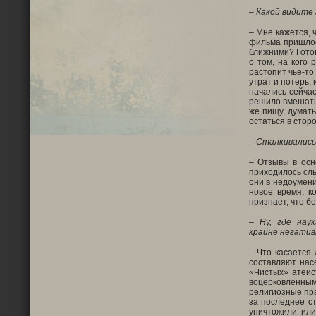
– Какой видите
– Мне кажется, 
фильма пришлось
ближними? Готов
о том, на кого 
растопит чье-то
утрат и потерь,
начались сейчас
решило вмешатьс
же пищу, думать
остаться в стор
– Сталкивались
– Отзывы в осн
приходилось слы
они в недоумени
новое время, к
признает, что б
– Ну, где нау
крайне негати
– Что касается 
составляют нас
«Чистых» атеис
воцерковленным
религиозные пра
за последнее с
уничтожили или