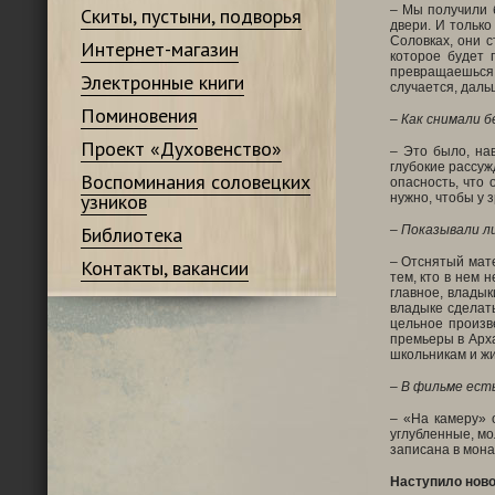
– Мы получили 
Скиты, пустыни, подворья
двери. И тольк
Соловках, они 
Интернет-магазин
которое будет 
превращаешься 
Электронные книги
случается, даль
Поминовения
– Как снимали 
Проект «Духовенство»
– Это было, на
глубокие рассуж
Воспоминания соловецких
опасность, что
узников
нужно, чтобы у 
Библиотека
– Показывали л
– Отснятый мат
Контакты, вакансии
тем, кто в нем 
главное, влады
владыке сделать
цельное произв
премьеры в Арха
школьникам и жи
– В фильме есть
– «На камеру» о
углубленные, мо
записана в мона
Наступило ново