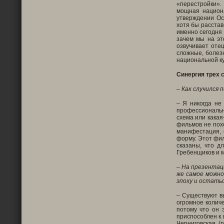
«перестройки».
мощная национ
утверждении Ос
хотя бы расстав
именно сегодня 
зачем мы на эт
озвучивает отец
сложные, болез
национальной ку
Синергия трех
– Как случился 
– Я никогда не
профессиональн
схема или какая
фильмов не похо
манифестация, 
форму. Этот фил
сказаны, что д
Гребенщиков и м
– На презентаци
же самое можно
эпоху и остатьс
– Существуют вы
огромное количе
потому что он 
приспособлен к 
Черниговская (