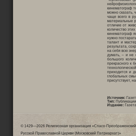
нейрофизиологи
кинематограф то
можно сказать, 
чаще всего в р
материальные ре
отличие от жив
количество этих
кинематограф яв
нужно постарать
талант и масте
результата, сох
на себя всю энер
думать, – и не
большого коли
прекрасного к 
технологическо
приходится и д
глобальных смы
присутствует, н
Источник:
Газет
Тип:
Публикации
Издание:
Газета
© 1429—2026 Религиозная организация «Спасо-Преображенский
Русской Православной Церкви (Московский Патриархат)»