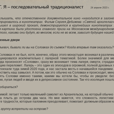
.
Я – последовательный традиционалист
24 апреля 2023 г.
лышать, что отечественное документальное кино «находится в загоне»
трировалось в кинотеатрах. Фильм Сергея Дебижева «Святой архипелаг
вышел в широкий прокат, демонстрируется в крупнейших кинотеатрах 
 картина была удостоена главного приза на Московском международном
ого, какими они будут, во многом, если не во всем, зависит будущее наше
венные двери
ьевич, бывали ли вы на Соловках до съемок? Когда впервые там оказались?
Соловках я не был, хотя, конечно, образ этого монастыря возникал в различн
оциировался исключительно с лагерной тематикой. Более значимой для ме
гда произносят «Соловки», сразу же возникает тема лагеря, смерти, страдани
цию переломит. Лагерь – это один из эпизодов в огромной, полной духовных
оехали туда зимой 2020 года, и нас застала весть о начавшейся пандемии.
твить наш замысел. А потом, как это обычно на Соловках и происходит, мину
ять Соловки именно такими, какими мы хотели бы, чтобы их увидели: без
ю, пугая людей и вводя их в депрессивное состояние. Так что изоляция пошла
добираться?
зимой: летает только маленький самолет из Архангельска, на который обычно
да плыть до острова два часа. Но мне кажется, что сложность логистики
те трудности, которые паломник преодолевает, помогают должным образом н
ю группу встретили на острове?