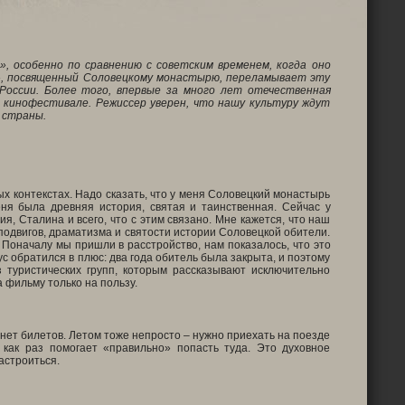
, особенно по сравнению с советским временем, когда оно
», посвященный Соловецкому монастырю, переламывает эту
России. Более того, впервые за много лет отечественная
 кинофестивале. Режиссер уверен, что нашу культуру ждут
й страны.
ых контекстах. Надо сказать, что у меня Соловецкий монастырь
ня была древняя история, святая и таинственная. Сейчас у
я, Сталина и всего, что с этим связано. Мне кажется, что наш
 подвигов, драматизма и святости истории Соловецкой обители.
 Поначалу мы пришли в расстройство, нам показалось, что это
с обратился в плюс: два года обитель была закрыта, и поэтому
 туристических групп, которым рассказывают исключительно
 фильму только на пользу.
 нет билетов. Летом тоже непросто – нужно приехать на поезде
 как раз помогает «правильно» попасть туда. Это духовное
астроиться.