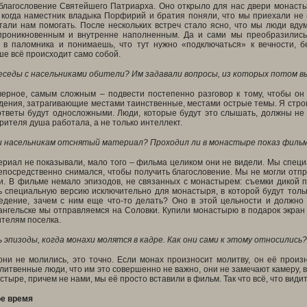
благословение Святейшего Патриарха. Оно открыло для нас двери монасты
о когда наместник владыка Порфирий и братия поняли, что мы приехали не
стали нам помогать. После нескольких встреч стало ясно, что мы люди вд
проникновенным и внутренне наполненным. Да и сами мы преобразились
в паломника и понимаешь, что тут нужно «подключаться» к вечности, б
ше всё происходит само собой.
беседы с насельниками обители? Им задавали вопросы, из которых потом 
верное, самым сложным – подвести постепенно разговор к тому, чтобы он
дения, затрагивающие местами таинственные, местами острые темы. Я строи
 ответы будут односложными. Люди, которые будут это слышать, должны не
зрителя душа работала, а не только интеллект.
и насельникам отснятый материал? Проходил ли в монастыре показ филь
ериал не показывали, мало того – фильма целиком они не видели. Мы спец
непосредственно снимался, чтобы получить благословение. Мы не могли отпр
ки. В фильме немало эпизодов, не связанных с монастырем: съемки дикой
 специальную версию исключительно для монастыря, в которой будут тольк
едение, зачем с ним еще что-то делать? Оно в этой цельности и должно 
нгельске мы отправляемся на Соловки. Купили монастырю в подарок экран и
телям поселка.
 эпизоды, когда монахи молятся в кадре. Как они сами к этому относились?
ни не молились, это точно. Если монах произносит молитву, он её произн
литвенные люди, что им это совершенно не важно, они не замечают камеру, в
стыре, причем не нами, мы её просто вставили в фильм. Так что всё, что види
е время