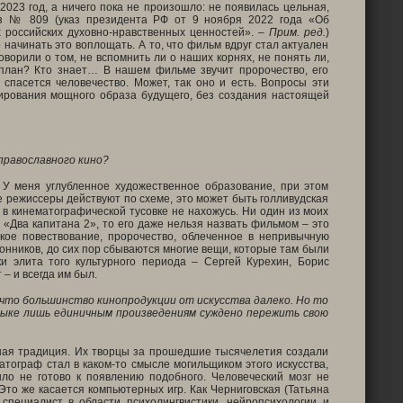
023 год, а ничего пока не произошло: не появилась цельная,
аз № 809 (указ президента РФ от 9 ноября 2022 года «Об
 российских духовно-нравственных ценностей».
– Прим. ред.
)
 начинать это воплощать. А то, что фильм вдруг стал актуален
ворили о том, не вспомнить ли о наших корнях, не понять ли,
 план? Кто знает… В нашем фильме звучит пророчество, его
 спасется человечество. Может, так оно и есть. Вопросы эти
мирования мощного образа будущего, без создания настоящей
 православного кино?
 У меня углубленное художественное образование, при этом
 режиссеры действуют по схеме, это может быть голливудская
и в кинематографической тусовке не нахожусь. Ни один из моих
 «Два капитана 2», то его даже нельзя назвать фильмом – это
кое повествование, пророчество, облеченное в непривычную
лонников, до сих пор сбываются многие вещи, которые там были
и элита того культурного периода – Сергей Курехин, Борис
– и всегда им был.
, что большинство кинопродукции от искусства далеко. Но то
узыке лишь единичным произведениям суждено пережить свою
инная традиция. Их творцы за прошедшие тысячелетия создали
атограф стал в каком-то смысле могильщиком этого искусства,
ло не готово к появлению подобного. Человеческий мозг не
то же касается компьютерных игр. Как Черниговская (Татьяна
, специалист в области психолингвистики, нейропсихологии и