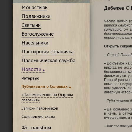
Монастырь
Дебежев С.Г
Подвижники
Часто можно ус
Святыни
широко демонс
ситуацию: он 
Богослужение
документальная
перемены и от т
Насельники
Открыть сокро
Пастырская страничка
– Сергей Геннад
Паломническая служба
– До съемок на 
никогда не асс
Новости
большинства, ко
фильм эту ситуа
Интервью
Первый раз мы п
помешает осущес
Публикации о Соловках
нам удалось сн
лагерную истори
«Паломничество на Острова
спасения»
– Туда тяжело 
Записки паломников
– Да, особенно 
в Кемь, а отту
Соловецкие сказы
путешествие, и 
Фотоальбом
– Как съемочну