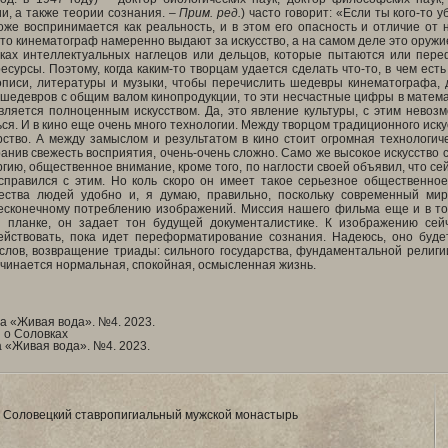
и, а также теории сознания.
– Прим. ред.
) часто говорит: «Если ты кого-то 
же воспринимается как реальность, и в этом его опасность и отличие от 
что кинематограф намеренно выдают за искусство, а на самом деле это оружие
уках интеллектуальных наглецов или дельцов, которые пытаются или пере
сурсы. Поэтому, когда каким-то творцам удается сделать что-то, в чем есть 
описи, литературы и музыки, чтобы перечислить шедевры кинематографа, д
 шедевров с общим валом кинопродукции, то эти несчастные цифры в математ
ляется полноценным искусством. Да, это явление культуры, с этим невозм
ся. И в кино еще очень много технологии. Между творцом традиционного искус
рство. А между замыслом и результатом в кино стоит огромная технологич
ранив свежесть восприятия, очень-очень сложно. Само же высокое искусство
гию, общественное внимание, кроме того, по наглости своей объявил, что сейча
 справился с этим. Но коль скоро он имеет такое серьезное общественно
чества людей удобно и, я думаю, правильно, поскольку современный м
бесконечному потреблению изображений. Миссия нашего фильма еще и в то
й планке, он задает тон будущей документалистике. К изображению сей
ействовать, пока идет переформатирование сознания. Надеюсь, оно буд
слов, возвращение триады: сильного государства, фундаментальной религи
ачинается нормальная, спокойная, осмысленная жизнь.
а «Живая вода». №4. 2023.
 о Соловках
 «Живая вода». №4. 2023.
 Соловецкий ставропигиальный мужской монастырь