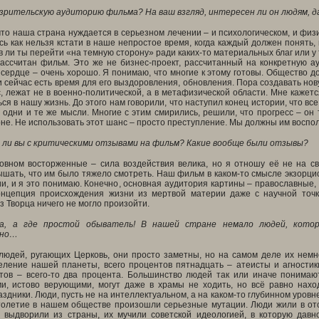
 зрительскую аудиторию фильма? На ваш взгляд, интересен ли он людям, д
что наша страна нуждается в серьезном лечении – и психологическом, и фи
 как нельзя кстати в наше непростое время, когда каждый должен понять, 
 ли ты перейти «на темную сторону» ради каких-то материальных благ или у
рассчитан фильм. Это же не бизнес-проект, рассчитанный на конкретную а
 сердце – очень хорошо. Я понимаю, что многие к этому готовы. Общество д
 и сейчас есть время для его выздоровления, обновления. Пора создавать но
, лежат не в военно-политической, а в метафизической области. Мне кажет
я в нашу жизнь. До этого нам говорили, что наступил конец истории, что все
 одни и те же мысли. Многие с этим смирились, решили, что прогресс – он 
оне. Не использовать этот шанс – просто преступление. Мы должны им воспо
 ли вы с критическими отзывами на фильм? Какие вообще были отзывы?
овном восторженные – сила воздействия велика, но я отношу её не на св
шать, что им было тяжело смотреть. Наш фильм в каком-то смысле экзорцист
и, и я это понимаю. Конечно, основная аудитория картины – православные, 
онцепция происхождения жизни из мертвой материи даже с научной точк
ез Творца ничего не могло произойти.
ка, а где простой обыватель! В нашей стране немало людей, кото
вно…
людей, ругающих Церковь, они просто заметны, но на самом деле их немно
еление нашей планеты, всего процентов пятнадцать – атеисты и агностик
тов – всего-то два процента. Большинство людей так или иначе понимают
и, истово верующими, могут даже в храмы не ходить, но всё равно наход
здники. Люди, пусть не на интеллектуальном, а на каком-то глубинном уровне
толетие в нашем обществе произошли серьезные мутации. Люди жили в отсу
 выдворили из страны, их мучили советской идеологией, в которую дав