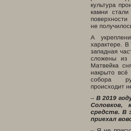
культура про
камни стали
поверхност
не получилос
А укреплен
характере. В
западная час
сложены из 
Матвейка сн
накрыто всё
собора р
происходит н
–
В 2019 год
Соловков, 
средств. В 
приехал вовс
– Я не прису