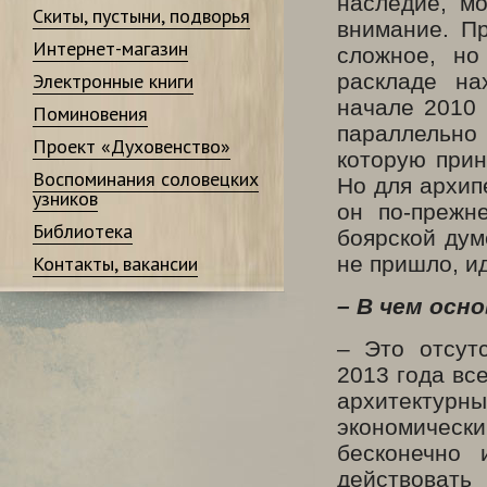
наследие, мо
Скиты, пустыни, подворья
внимание. П
Интернет-магазин
сложное, но
Электронные книги
раскладе на
начале 2010 
Поминовения
параллельно
Проект «Духовенство»
которую прин
Воспоминания соловецких
Но для архип
узников
он по-прежн
Библиотека
боярской дум
Контакты, вакансии
не пришло, и
– В чем осн
– Это отсут
2013 года вс
архитекту
экономическ
бесконечно 
действовать