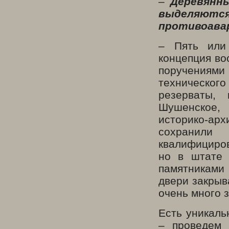
–
Деревянны
выделяютс
противоава
– Пять или
концепция во
поручениям
технического
резерваты,
Шушенское, 
историко-ар
сохранили
квалифициров
но в штате 
памятниками 
двери закрыв
очень много з
Есть уникаль
– проведем 