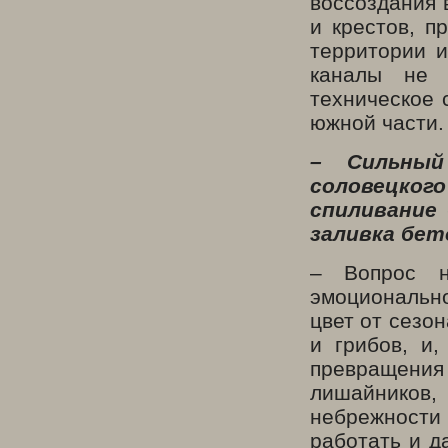
воссоздания 
и крестов, п
территории и
каналы не 
техническое 
южной части.
–
Сильны
соловецког
спиливание
заливка бет
– Вопрос н
эмоциональн
цвет от сезо
и грибов, и,
превращения 
лишайников
небрежности 
работать и д