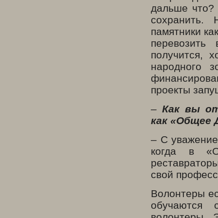
дальше что? 
сохранить. 
памятники ка
перевозить 
получится, 
народного з
финансиро
проекты запу
–
Как вы о
как «Общее 
– С уважение
когда в «О
реставраторы
свой професс
Волонтеры ес
обучаются 
волонтеры. 