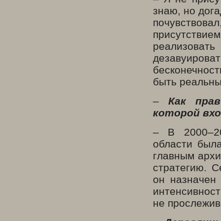
знаю, но дог
почувствовал
присутстви
реализоват
дезавуиров
бесконечност
быть реальны
–
Как пра
которой вхо
– В 2000–20
области был
главным архи
стратегию. С
он назначен 
интенсивност
не прослежив