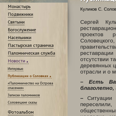
Монастырь
Куликов С.
Солов
Подвижники
Святыни
Сергей Кул
реставрацио
Богослужение
проектов р
Насельники
Соловецкого
Пастырская страничка
правительст
Паломническая служба
реставраци
отсутствии т
Новости
деревянных ц
Интервью
отрасли и о м
Публикации о Соловках
– Есть Ва
«Паломничество на Острова
благолепно,
спасения»
Записки паломников
–
Ситуации 
Соловецкие сказы
переселили
общественн
Фотоальбом