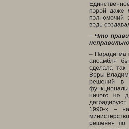
Единственное
порой даже 
полномочий 
ведь создава
–
Что прави
неправильн
– Парадигма 
ансамбля бы
сделала так
Веры Владими
решений в 
функциональ
ничего не д
деградируют.
1990-х – н
министерств
решения по 