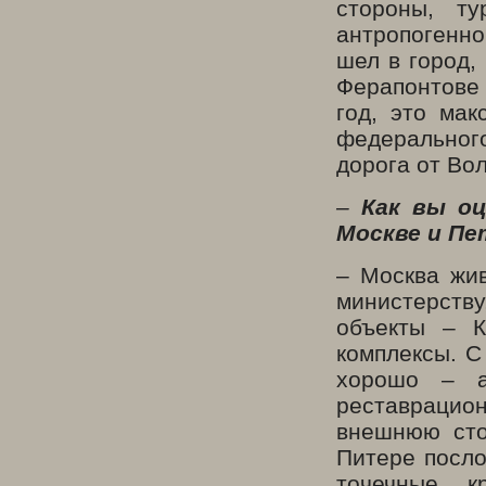
стороны, т
антропогенн
шел в город,
Ферапонтове 
год, это мак
федеральног
дорога от Во
–
Как вы о
Москве и Пе
– Москва жи
министерству
объекты – К
комплексы. С
хорошо – ад
реставрацион
внешнюю сто
Питере посло
точечные, к