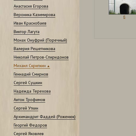
Анастасия Егорова
Вероника Казимирова
6
Иван Краснобаев
Виктор Лагута
Монах Онуфрий (Поречный)
Валерия Решетникова
Николай Петров-Спиридонов
Михаил Скрипкин
Геннадий Смирнов
Сергей Сушкин
Надежда Терехова
Антон Трофимов
Сергей Уткин
Архимандрит Фаддей (Роженюк)
Георгий Федоров
Сергей Яковлев