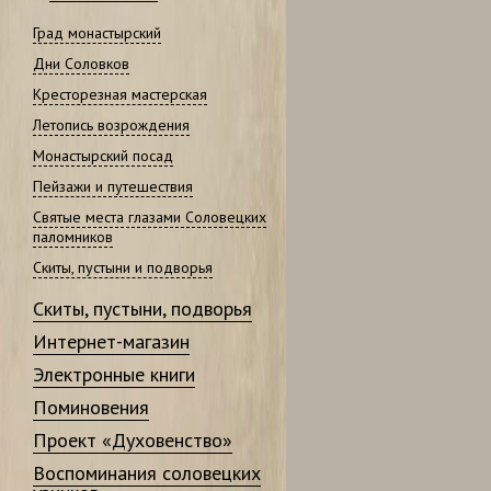
Град монастырский
Дни Соловков
Кресторезная мастерская
Летопись возрождения
Монастырский посад
Пейзажи и путешествия
Святые места глазами Соловецких
паломников
Скиты, пустыни и подворья
Скиты, пустыни, подворья
Интернет-магазин
Электронные книги
Поминовения
Проект «Духовенство»
Воспоминания соловецких