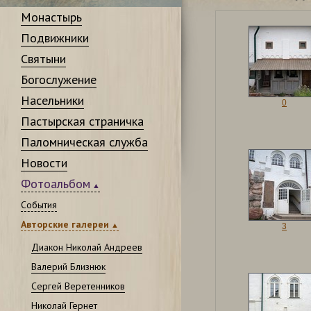
Монастырь
Подвижники
Святыни
Богослужение
Насельники
0
Пастырская страничка
Паломническая служба
Новости
Фотоальбом
События
Авторские галереи
3
Диакон Николай Андреев
Валерий Близнюк
Сергей Веретенников
Николай Гернет