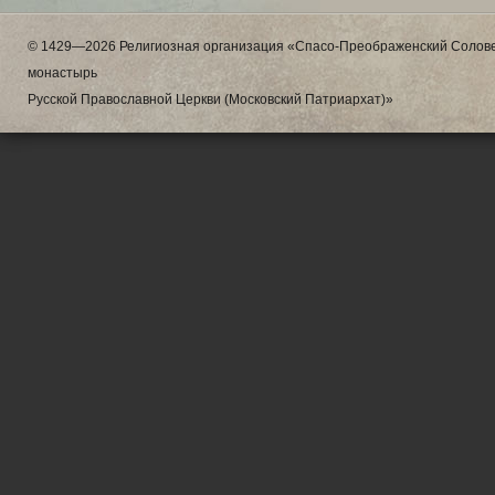
© 1429—2026 Религиозная организация «Спасо-Преображенский Солове
монастырь
Русской Православной Церкви (Московский Патриархат)»