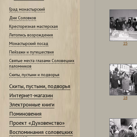
Град монастырский
Дни Соловков
Кресторезная мастерская
Летопись возрождения
Монастырский посад
15
Пейзажи и путешествия
Святые места глазами Соловецких
паломников
Скиты, пустыни и подворья
Скиты, пустыни, подворья
Интернет-магазин
18
Электронные книги
Поминовения
Проект «Духовенство»
Воспоминания соловецких