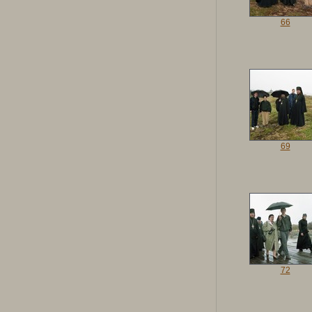
66
69
72