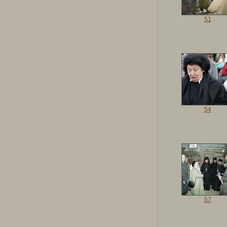
51
54
57