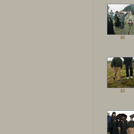
60
63