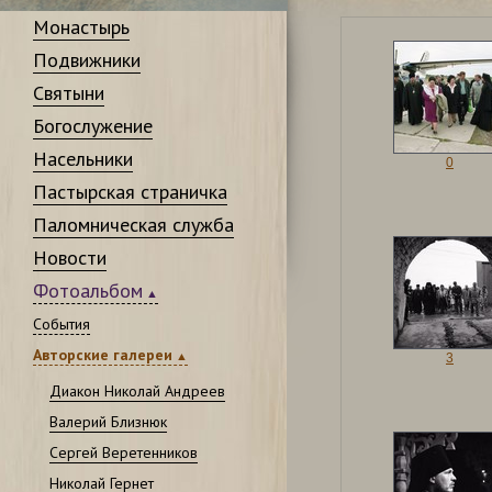
Монастырь
Подвижники
Святыни
Богослужение
Насельники
0
Пастырская страничка
Паломническая служба
Новости
Фотоальбом
События
Авторские галереи
3
Диакон Николай Андреев
Валерий Близнюк
Сергей Веретенников
Николай Гернет