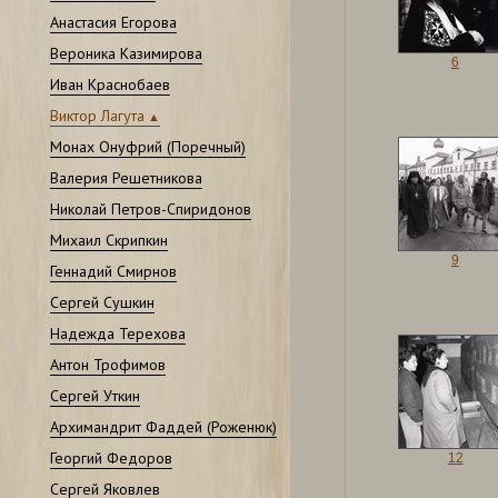
Анастасия Егорова
Вероника Казимирова
6
Иван Краснобаев
Виктор Лагута
Монах Онуфрий (Поречный)
Валерия Решетникова
Николай Петров-Спиридонов
Михаил Скрипкин
9
Геннадий Смирнов
Сергей Сушкин
Надежда Терехова
Антон Трофимов
Сергей Уткин
Архимандрит Фаддей (Роженюк)
Георгий Федоров
12
Сергей Яковлев