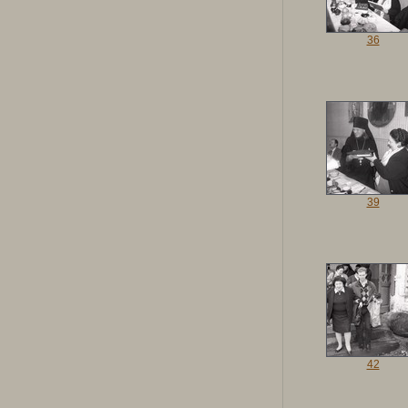
36
39
42