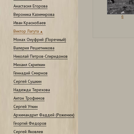
Анастасия Егорова
Вероника Казимирова
6
Иван Краснобаев
Виктор Лагута
Монах Онуфрий (Поречный)
Валерия Решетникова
Николай Петров-Спиридонов
Михаил Скрипкин
Геннадий Смирнов
Сергей Сушкин
Надежда Терехова
Антон Трофимов
Сергей Уткин
Архимандрит Фаддей (Роженюк)
Георгий Федоров
Сергей Яковлев