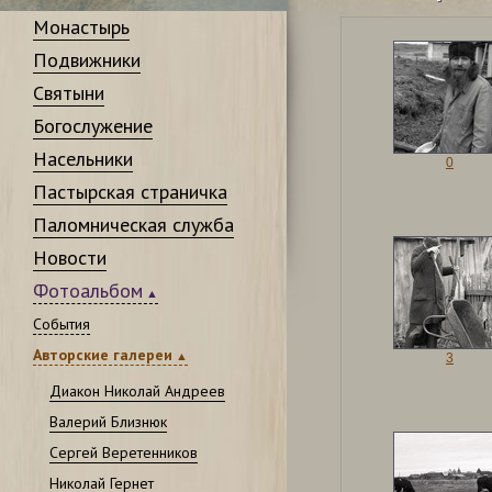
Монастырь
Подвижники
Святыни
Богослужение
Насельники
0
Пастырская страничка
Паломническая служба
Новости
Фотоальбом
События
Авторские галереи
3
Диакон Николай Андреев
Валерий Близнюк
Сергей Веретенников
Николай Гернет