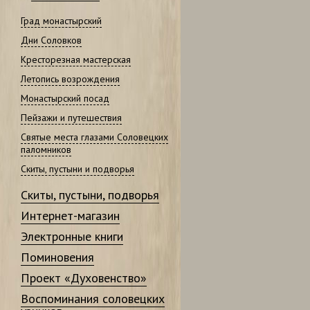
Град монастырский
Дни Соловков
Кресторезная мастерская
Летопись возрождения
Монастырский посад
Пейзажи и путешествия
Святые места глазами Соловецких
паломников
Скиты, пустыни и подворья
Скиты, пустыни, подворья
Интернет-магазин
Электронные книги
Поминовения
Проект «Духовенство»
Воспоминания соловецких