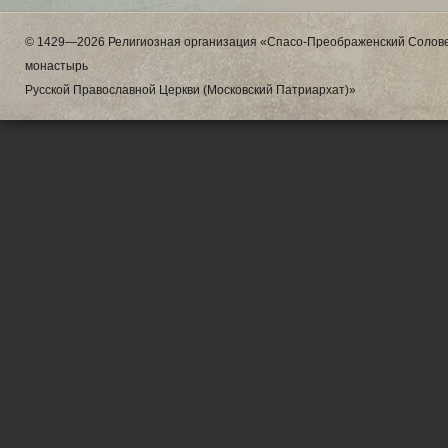
© 1429—2026 Религиозная организация «Спасо-Преображенский Солове
монастырь
Русской Православной Церкви (Московский Патриархат)»