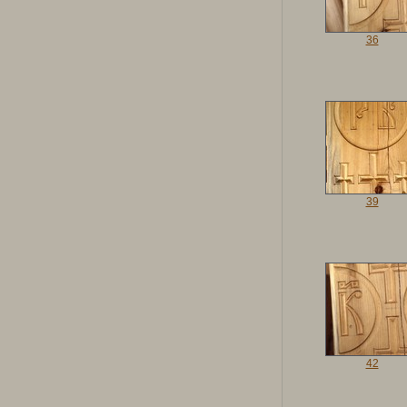
36
39
42