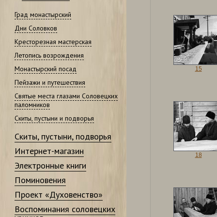
Град монастырский
Дни Соловков
Кресторезная мастерская
Летопись возрождения
Монастырский посад
15
Пейзажи и путешествия
Святые места глазами Соловецких
паломников
Скиты, пустыни и подворья
Скиты, пустыни, подворья
Интернет-магазин
18
Электронные книги
Поминовения
Проект «Духовенство»
Воспоминания соловецких