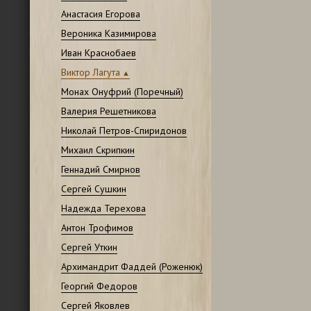
Анастасия Егорова
Вероника Казимирова
Иван Краснобаев
Виктор Лагута
Монах Онуфрий (Поречный)
Валерия Решетникова
Николай Петров-Спиридонов
Михаил Скрипкин
Геннадий Смирнов
Сергей Сушкин
Надежда Терехова
Антон Трофимов
Сергей Уткин
Архимандрит Фаддей (Роженюк)
Георгий Федоров
Сергей Яковлев