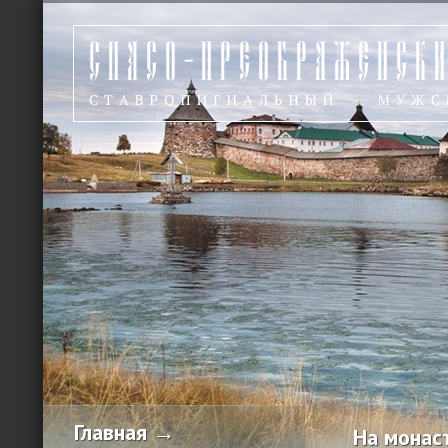
Главная →
На монас