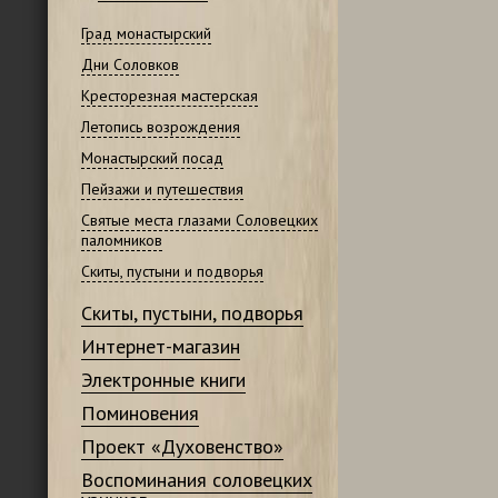
Град монастырский
Дни Соловков
Кресторезная мастерская
Летопись возрождения
Монастырский посад
Пейзажи и путешествия
Святые места глазами Соловецких
паломников
Скиты, пустыни и подворья
Скиты, пустыни, подворья
Интернет-магазин
Электронные книги
Поминовения
Проект «Духовенство»
Воспоминания соловецких