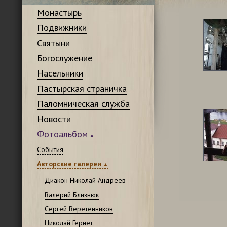
Монастырь
Подвижники
Святыни
Богослужение
Насельники
Пастырская страничка
Паломническая служба
Новости
Фотоальбом
События
Авторские галереи
Диакон Николай Андреев
Валерий Близнюк
Сергей Веретенников
Николай Гернет