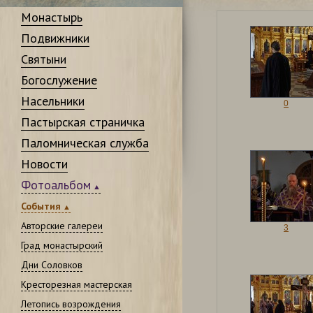
Монастырь
Подвижники
Святыни
Богослужение
Насельники
0
Пастырская страничка
Паломническая служба
Новости
Фотоальбом
События
Авторские галереи
3
Град монастырский
Дни Соловков
Кресторезная мастерская
Летопись возрождения