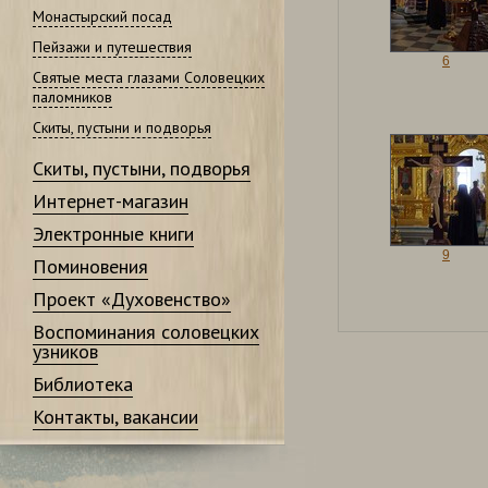
Монастырский посад
Пейзажи и путешествия
6
Святые места глазами Соловецких
паломников
Скиты, пустыни и подворья
Скиты, пустыни, подворья
Интернет-магазин
Электронные книги
9
Поминовения
Проект «Духовенство»
Воспоминания соловецких
узников
Библиотека
Контакты, вакансии