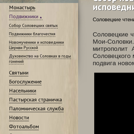
исповедн
Монастырь
Подвижники
Соловецкие чтен
Собор Соловецких святых
Соловецкие ч
Подвижники благочестия
Мои-Соловки.
Новомученики и исповедники
Церкви Русской
митрополит 
Соловецкого 
Духовенство на Соловках в годы
гонений
подвига ново
Святыни
Богослужение
Насельники
Пастырская страничка
Паломническая служба
Новости
Фотоальбом