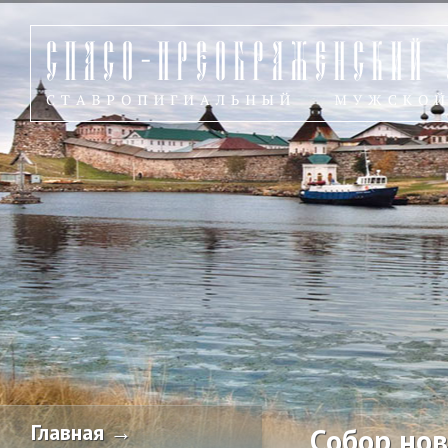
Главная →
Собор но