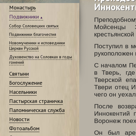
Иннокенти
Монастырь
Подвижники
Преподобному
Собор Соловецких святых
Мойсенцы З
крестьянской
Подвижники благочестия
Новомученики и исповедники
Поступил в м
Церкви Русской
рукоположен 
Духовенство на Соловках в годы
гонений
С началом П
в Тверь, гд
Святыни
Тверской еп
Богослужение
Твери отец И
Насельники
чего он уехал
Пастырская страничка
После возвр
Паломническая служба
Иннокентий 
Новости
Воронеж поех
Фотоальбом
Он был аре