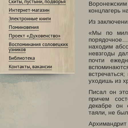
Скиты, пустыни, подворья
Воронежски
Интернет-магазин
концлагерь н
Электронные книги
Из заключени
Поминовения
«Мы по мил
Проект «Духовенство»
порядочное…
Воспоминания соловецких
находим абс
узников
невзгоды да
Библиотека
почти ежед
Контакты, вакансии
вспоминаются
встречаться;
уходишь из х
Писал он это
причем сост
декабре он 
таяли, не был
Архимандрит