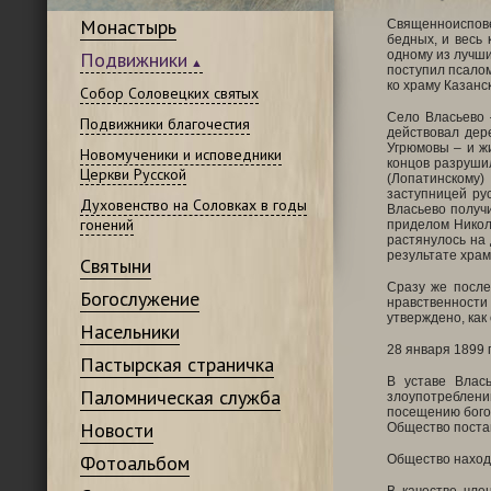
Монастырь
Священноисповед
бедных, и весь 
Подвижники
одному из лучши
поступил псалом
ко храму Казанс
Собор Соловецких святых
Село Власьево 
Подвижники благочестия
действовал дер
Угрюмовы – и жи
Новомученики и исповедники
концов разрушил
Церкви Русской
(Лопатинскому)
заступницей ру
Духовенство на Соловках в годы
Власьево получ
гонений
приделом Никол
растянулось на 
результате храм
Святыни
Сразу же после
Богослужение
нравственности 
утверждено, ка
Насельники
28 января 1899 
Пастырская страничка
В уставе Влас
Паломническая служба
злоупотреблени
посещению богос
Новости
Общество постав
Фотоальбом
Общество наход