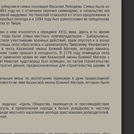
 губернии в семье пономаря Василия Лебедева. Семья была из
893 году он с отличием окончил семинарию, и начальство как
овной академии. Но Николай отказался от этого предложения и
он пробыл полгода и в 1894 году был рукоположен во священника
ах от Твери.
ие о нем относится к середине ХУ11 века. Здесь в то время
а тогда были семьи местных землевладельцев – Бабарыкины,
стали участниками военных действий, храм опустел и в конце
дельцы села обратились к архиепископу Тверскому Феофилакту
а в честь Казанской иконы Божией Матери, которая явилась
ремя также пришел в негодность. В 1779 году помещица села
во каменного храма во имя Казанской иконы Божией Матери с
мя Николая чудотворца был освящен, но затем строительство
астратил деньги, предназначенные для строительства церкви. В
тельные меры по воспитанию прихожан в духе православной
езвости во имя Казанской иконы Божией Матери, которое было
и задачах: «Цель Общества заклюается в противодействии
гула, в привлечении народа к более усердному и частому
среди местного населения вообще христианских добродетелей.
ния.