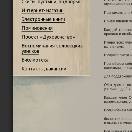
Скиты, пустыни, подворья
В качестве чле
ограничения их 
Интернет-магазин
Принимаются в О
Электронные книги
Прием членов м
Поминовения
Каждый трезвен
правила и особ
Проект «Духовенство»
Имена всех чле
Воспоминания соловецких
их членами.
узников
В случае смерти
Библиотека
При общем собр
Контакты, вакансии
панихиды, о чем
Для поддержания
Обет дается на
увеличен до 3-х
Каждый член Об
изнеможения, ус
Всем членам вме
более гнилое, п
и пьяных компан
Все члены обяз