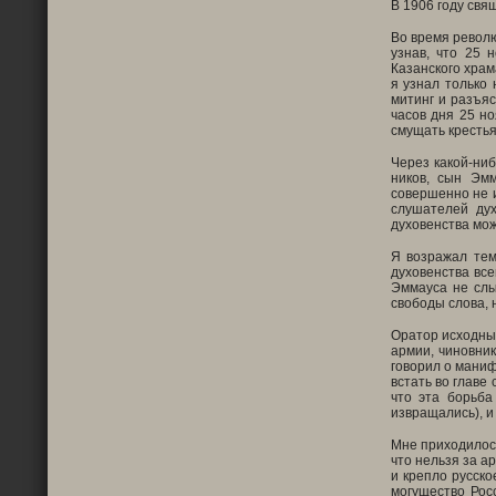
В 1906 году свя
Во время револю
узнав, что 25 
Казанского храм
я узнал только
митинг и разъяс
часов дня 25 но
смущать крестьян
Через какой-ниб
ников, сын Эмм
совершенно не и
слушателей дух
духовенства мож
Я возражал тем
духовенства все
Эммауса не слы
свободы слова, 
Оратор исходным
армии, чиновник
говорил о маниф
встать во главе 
что эта борьба
извращались), и
Мне приходилось
что нельзя за а
и крепло русско
могущество Рос