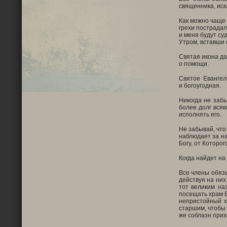
священника, ис
Как можно чаще 
грехи пострадал
и меня будут су
Утром, вставши 
Святая икона да
о помощи.
Святое Евангел
и богоугодная.
Никогда не забы
более долг всяк
исполнять его.
Не забывай, что
наблюдает за н
Богу, от Которо
Когда найдет на
Все члены обяз
действуя на них
тот великим на
посещать храм Б
непристойный х
старшим, чтобы 
же соблазн при