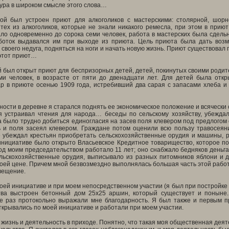
ура в широком смысле этого слова…
ой был устроен приют для алкоголиков с мастерскими: столярной, шорн
тех из алкоголиков, которые не знали никакого ремесла, при этом в приют
о одновременно до сорока семи человек, работа в мастерских была сдельна
боток выдавался им при выходе из приюта. Цель приюта была дать воз
 своего недуга, подняться на ноги и начать новую жизнь. Приют существовал 
 этот приют…
й был открыт приют для беспризорных детей, детей, покинутых своими родит
ми человек, в возрасте от пяти до двенадцати лет. Для детей была откр
р в приюте осенью 1909 года, истребивший два сарая с запасами хлеба и с
ности в деревне я старался поднять ее экономическое положение и всячески 
 я устраивал чтения для народа… беседы по сельскому хозяйству, убежда
а было трудно добиться единогласия на засев поля клевером под предлогом 
ь и поля засеял клевером. Граждане потом оценили всю пользу травосеян
е убеждал крестьян приобретать сельскохозяйственные орудия и машины, р
инициативе было открыто Власьевское Кредитное товарищество, которое по
д моим председательством работало 11 лет; оно снабжало бедняков деньгам
льскохозяйственные орудия, выписывало из разных питомников яблони и д
оей цене. Причем мной безвозмездно выполнялась большая часть этой рабо
вещение.
моей инициативе и при моем непосредственном участии (я был при постройке
тва выстроен бетонный дом 25х25 аршин, который существует и поныне
е раз протокольно выражали мне благодарность. Я был также и первым п
крывались по моей инициативе и работали при моем участии.
 жизнь и деятельность в приходе. Понятно, что такая моя общественная деят