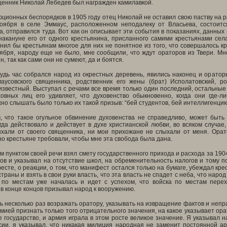
щенник Николай Лебедев был награжден камилавкой.
ционных беспорядков в 1905 году отец Николай не оставил свою паству на 
ноября в селе Эммаус, расположенном неподалеку от Власьева, состоитс
а, отправился туда. Вот как он описывает эти события в показаниях, данн
 накануне его от одного крестьянина, присланного самими крестьянами се
нил бы крестьянам многое для них не понятное из того, что совершалось кр
ября, народу еще не было, мне сообщили, что ждут ораторов из Твери. Мн
, так как сами они не сумеют, да и боятся.
удь час собрался народ из окрестных деревень, явились наконец и ораторы
аусовского священника, родственник его жены (брат) Исполатовский, р
звестный. Выступал с речами все время только один последний, остальные 
овных лиц его удивляет, что духовенство обыкновенно, когда они где-ли
но слышать было только их такой призыв: “бей студентов, бей интеллигенцию
, что такое огульное обвинение духовенства не справедливо, может быть
гда действовало и действует в духе христианской любви, во всяком случае
хали от своего священника, ни мои прихожане не слыхали от меня. Ора
но крестьяне требовали, чтобы мне эта свобода была дана.
 пунктом своей речи взял смету государственного прихода и расхода за 1904 
ов и указывал на отсутствие школ, на обременительность налогов и тому п
есте, о реакции, о том, что манифест остался только на бумаге, убеждал кре
страны и взять в свои руки власть, что эта власть не спадет с неба, что нар
 по местам уже началась и идет с успехом, что войска по местам пере
 в конце концов призывал народ к вооружению.
 несколько раз возражать оратору, указывать на извращение фактов и непр
рмией признать только того отрицательного значения, на какое указывает ора
е государство, и армия играла в этом росте великое значение. Я указывал н
сии, я указывал, что никакая милиция народная не заменит постоянной ар