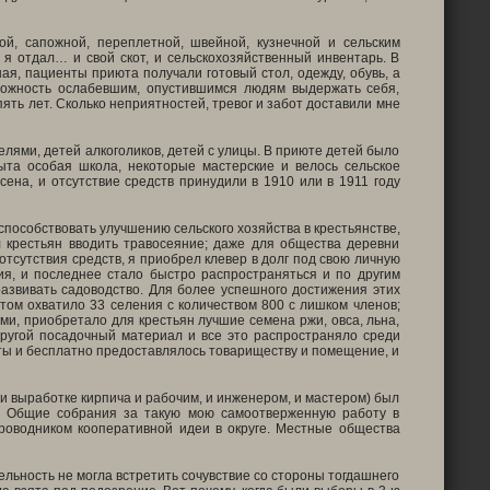
ой, сапожной, переплетной, швейной, кузнечной и сельским
 я отдал… и свой скот, и сельскохозяйственный инвентарь. В
я, пациенты приюта получали готовый стол, одежду, обувь, а
можность ослабевшим, опустившимся людям выдержать себя,
пять лет. Сколько неприятностей, тревог и забот доставили мне
елями, детей алкоголиков, детей с улицы. В приюте детей было
ыта особая школа, некоторые мастерские и велось сельское
ена, и отсутствие средств принудили в 1910 или в 1911 году
способствовать улучшению сельского хозяйства в крестьянстве,
л крестьян вводить травосеяние; даже для общества деревни
отсутствия средств, я приобрел клевер в долг под свою личную
ия, и последнее стало быстро распространяться и по другим
азвивать садоводство. Для более успешного достижения этих
том охватило 33 селения с количеством 800 с лишком членов;
и, приобретало для крестьян лучшие семена ржи, овса, льна,
ругой посадочный материал и все это распространяло среди
ты и бесплатно предоставлялось товариществу и помещение, и
 и выработке кирпича и рабочим, и инженером, и мастером) был
. Общие собрания за такую мою самоотверженную работу в
роводником кооперативной идеи в округе. Местные общества
ельность не могла встретить сочувствие со стороны тогдашнего