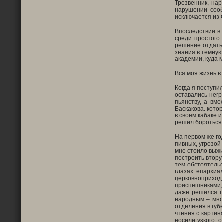
Трезвенник, на
нарушении соо
исключается из
Впоследствии в
среди простого
решение отдать 
знания в темную
академии, куда 
Вся моя жизнь 
Когда я поступи
оставались негр
пьянству, а вм
Баскакова, кото
в своем кабаке 
решил бороться 
На первом же го
пивных, угрозой
мне стоило выжи
построить втору
тем обстоятельс
глазах епархиа
церковноприход
приспешниками,
даже решился п
народным – мно
отделения в губ
чтения с картин
носили узкого, 