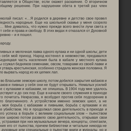
тавляется в Обществе, если окажет раскаяние. О вторичном
общему решению. При нарушении обета в третий раз член
иколай писал: «…Я родился в деревне и детство свое провел
 бедность народные. Еще на школьной скамье у меня созрело
… Мне думалось, что нужно прежде всего внести лучи света и
себе и права и свободу. В этих видах я отказался от Духовной
ревню – и я пошел.
ароду.
 пивных и мелочная лавка одного кулака и ни одной школы; дети
з себя мой приход. Народ костенел в невежестве, предавался
 Бедняцкая часть населения была в кабале у местного кулака
ы ссужал бедняков семенами, овсом, товарами из своей лавки и
ая утварь крестьянская, особенно страдала женская половина. Я
о вырвать народ из их цепких лап.
 во Власьеве земскую школу, потом добился закрытия кабаков и
баков и пивных у себя они не будут открывать. Немалых усилий
е с кулаками и кабаками, не опишешь. В 1904 году мне удалось
твуют и до сих пор. Еще в начале своего служения в приходе
-то почитать Некрасова, я возбудил против себя подозрение в
го благочинного. А устройством именно земских школ, а не
А моя борьба с кабаками и пивными, борьба с кулаками и их
же убийством. Но я продолжал свою деятельность в приходе и
го успеха в борьбе с великим социальным злом – пьянством
рое широко потом развило свою деятельность, открывая свои
, устраивая при них музыкальные вечера, концерты, спектакли,
ния его от пьянства, причем библиотеки и читальни никогда не
о духовные или специальные о пьянстве книги и журналы, но и