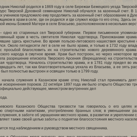
ник Николай родился в 1869 году в селе Бережаи Бежецкого уезда Тверской
курс Тверской Духовной семинарии Николай обучался за казенный счет. В 1
х учеников предложило ему продолжить за казенный счет образование в Дух
щиком в храм в селе, где он родился и где служил когда-то его отец. Здесь 
кой иконы Божией Матери в селе Власьево, расположенном в нескольких верст
– одно из старинных сел Тверской губернии. Первое письменное упоминан
евянный храм в честь святителя Николая чудотворца. Прихожанами храм
вшие здесь крестьяне. Во время польско-литовского нашествия крестьяне 
ся. Около пятидесяти лет в селе не было храма, и только в 1732 году вла
 с просьбой благословить их на строительство нового деревянного храм
сского народа в смутное время. Храм был построен, но через некоторое в
ила разрешение епископа Тверского Арсения (Верещагина) на строительст
ая чудотворца. Началось строительство храма, и в 1781 году придел во и
двадцать лет, так как благотворительница уехала из Власьева, а ее зять р
 был полностью выстроен и освящен только в 1799 году.
 начала служения в Казанском храме отец Николай стал принимать дея
и искоренения пороков. 22 октября 1897 года им было открыто Общество тр
к официально действующее, министром внутренних дел
года.
ьевского Казанского Общества трезвости так говорилось о его целях 
ю спиртными напитками, употреблению бранных слов; в уменьшении раз
лужения, в заботе об украшении местного храма, в развитии и укреплении 
ляет также своей целью заботы о поднятии благосостояния местного населе
ится под наблюдением и руководством местного священника.