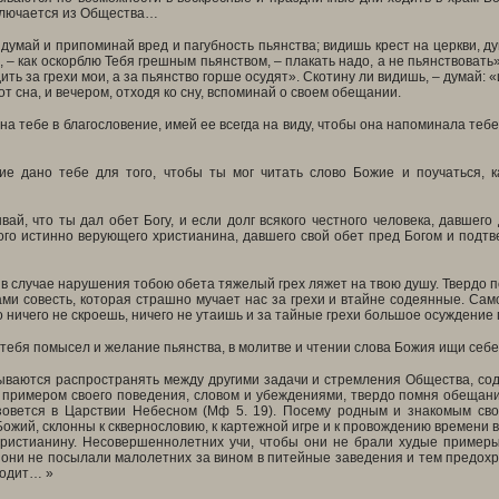
ключается из Общества…
думай и припоминай вред и пагубность пьянства; видишь крест на церкви, дум
, – как оскорблю Тебя грешным пьянством, – плакать надо, а не пьянствовать»
дить за грехи мои, а за пьянство горше осудят». Скотину ли видишь, – думай
от сна, и вечером, отходя ко сну, вспоминай о своем обещании.
на тебе в благословение, имей ее всегда на виду, чтобы она напоминала те
ие дано тебе для того, чтобы ты мог читать слово Божие и поучаться, к
вай, что ты дал обет Богу, и если долг всякого честного человека, давшег
ого истинно верующего христианина, давшего свой обет пред Богом и подтв
 в случае нарушения тобою обета тяжелый грех ляжет на твою душу. Твердо п
ами совесть, которая страшно мучает нас за грехи и втайне содеянные. С
го ничего не скроешь, ничего не утаишь и за тайные грехи большое осуждение
 тебя помысел и желание пьянства, в молитве и чтении слова Божия ищи се
ываются распространять между другими задачи и стремления Общества, сод
 примером своего поведения, словом и убеждениями, твердо помня обещание
зовется в Царствии Небесном (Мф 5. 19). Посему родным и знакомым свои
ожий, склонны к сквернословию, к картежной игре и к провождению времени в 
ристианину. Несовершеннолетних учи, чтобы они не брали худые примеры 
они не посылали малолетних за вином в питейные заведения и тем предохран
ходит… »