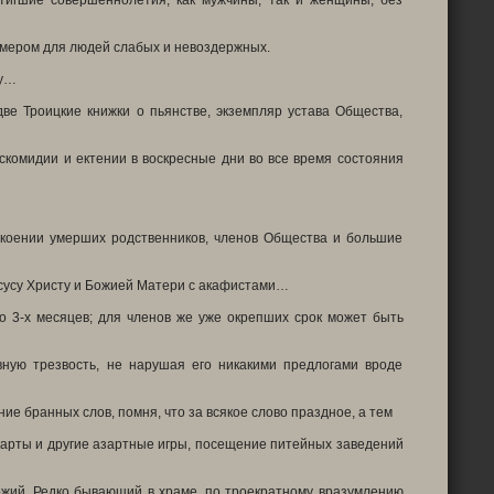
стигшие совершеннолетия, как мужчины, так и женщины, без
имером для людей слабых и невоздержных.
ку…
ве Троицкие книжки о пьянстве, экземпляр устава Общества,
скомидии и ектении в воскресные дни во все время состояния
окоении умерших родственников, членов Общества и большие
исусу Христу и Божией Матери с акафистами…
о 3-х месяцев; для членов же уже окрепших срок может быть
ную трезвость, не нарушая его никакими предлогами вроде
ие бранных слов, помня, что за всякое слово праздное, а тем
 карты и другие азартные игры, посещение питейных заведений
ожий. Редко бывающий в храме, по троекратному вразумлению