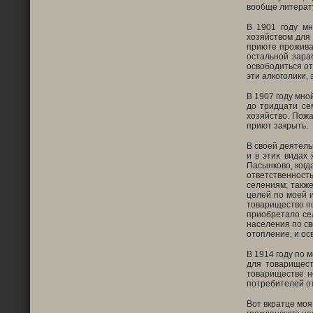
вообще литерат
В 1901 году мн
хозяйством для 
приюте проживал
остальной зара
освободиться от
эти алкоголики,
В 1907 году мно
до тридцати се
хозяйство. Пожа
приют закрыть.
В своей деятель
и в этих видах
Пасынково, когд
ответственност
селениям; такж
целей по моей 
товарищество по
приобретало се
населения по св
отопление, и ос
В 1914 году по 
для товарищес
товариществе н
потребителей от
Вот вкратце моя