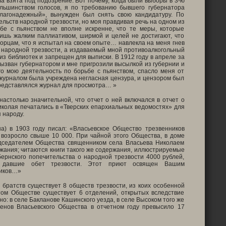
ла взята под подозрение. Вот почему, когда были выборы в 3-ю
льшинством голосов, я по требованию бывшего губернатора
благонадежный», вынужден был снять свою кандидатуру. По
ельств народной трезвости, но моя правдивая речь на одном из
ьбе с пьянством не вполне искренне, что те меры, которые
лишь жалким паллиативом, ширмой и целей не достигают, что
орцам, что я испытал на своем опыте… навлекла на меня гнев
о народной трезвости, а издаваемый мной противоалкогольный
из библиотек и запрещен для выписки. В 1912 году в апреле за
вызван губернатором и мне пригрозили высылкой из губернии и
го мою деятельность по борьбе с пьянством, спасло меня от
 журналом была учреждена негласная цензура, и цензором был
представлялся журнал для просмотра… »
астолько значительной, что отчет о ней включался в отчет о
колая печатались в «Тверских епархиальных ведомостях» для
 народу.
а) в 1903 году писал: «Власьевское Общество трезвенников
 возросло свыше 10 000. При чайной этого Общества, в доме
дседателем Общества священником села Власьева Николаем
жания; читаются книги такого же содержания, иллюстрируемые
бернского попечительства о народной трезвости 4000 рублей,
и давшие обет трезвости. Этот приют освящен Вашим
ников…»
 братств существует 8 обществ трезвости, из коих особенной
том Обществе существует 6 отделений, открытых вследствие
: в селе Бакланове Кашинского уезда, в селе Высоком того же
ленов Власьевского Общества в отчетном году превысило 17