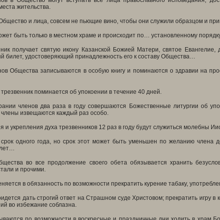
нов в Общество могут вступать все лица православного исповедания, до
места жительства.
бщество и лица, совсем не пьющие вино, чтобы они служили образцом и пр
ожет быть только в местном храме и происходит по… установленному поряд
ник получает святую икону Казанской Божией Матери, святое Евангелие, д
ый билет, удостоверяющий принадлежность его к составу Общества…
нов Общества записываются в особую книгу и поминаются о здравии на про
 трезвенник поминается об упокоении в течение 40 дней.
ании членов два раза в году совершаются Божественные литургии об уп
 члены извещаются каждый раз особо.
 и укрепления духа трезвенников 12 раз в году будут служиться молебны И
 срок одного года, но срок этот может быть уменьшен по желанию члена д
 лет…
щества во все продолжение своего обета обязывается хранить безуслов
тали и прочими.
няется в обязанность по возможности прекратить курение табаку, употреблен
ридется дать строгий ответ на Страшном суде Христовом; прекратить игру в
ий во избежание соблазна.
ываются по возможности в воскресные и праздничные дни ходить в храм Б