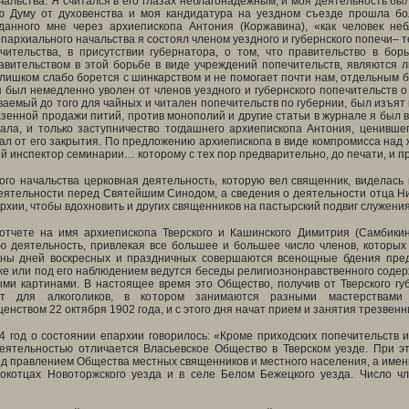
чальства. Я считался в его глазах неблагонадежным, и моя деятельность бы
ю Думу от духовенства и моя кандидатура на уездном съезде прошла бо
данного мне через архиепископа Антония (Коржавина), «как человек не
архиального начальства я состоял членом уездного и губернского попечи– т
чительства, в присутствии губернатора, о том, что правительство в бор
авительством в этой борьбе в виде учреждений попечительств, являются 
лишком слабо борется с шинкарством и не помогает почти нам, отдельным б
я был немедленно уволен от членов уездного и губернского попечительств 
аемый до того для чайных и читален попечительств по губернии, был изъят 
азенной продажи питий, против монополий и другие статьи в журнале я был 
ала, и только заступничество тогдашнего архиепископа Антония, ценивше
ал от его закрытия. По предложению архиепископа в виде компромисса над
 инспектор семинарии… которому с тех пор предварительно, до печати, и 
го начальства церковная деятельность, которую вел священник, виделась н
еятельности перед Святейшим Синодом, а сведения о деятельности отца Ни
рхии, чтобы вдохновить и других священников на пастырский подвиг служения
отчете на имя архиепископа Тверского и Кашинского Димитрия (Самбикин
ю деятельность, привлекая все большее и большее число членов, которых
уны дней воскресных и праздничных совершаются всенощные бдения пре
е или под его наблюдением ведутся беседы религиознонравственного содер
ыми картинами. В настоящее время это Общество, получив от Тверского гу
ют для алкоголиков, в котором занимаются разными мастерствам
нством 22 октября 1902 года, и с этого дня начат прием и занятия трезвен
4 год о состоянии епархии говорилось: «Кроме приходских попечительств и
еятельностью отличается Власьевское Общество в Тверском уезде. При э
д правлением Общества местных священников и местного населения, а именно
Локотцах Новоторжского уезда и в селе Белом Бежецкого уезда. Число ч