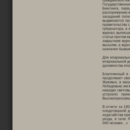
гражданского на
Государственну
Бюнтинга, пере
распоряжению еп
заседаний попе
выдвигаются пр
правительство с
губернатора, и 
журнал, выписыв
статьи против к
закрытием журн
высылки, а журн
назначен бывший
Для епархиально
епархиальной д
духовенства епа
Благочинный в 
продолжает сво
Жуковых, в кан
Лебедевым; им ж
нередко светов
устроило при
Высокопреосвяще
В отчете за 190
плодотворной д
ходатайства пре
уезда, в селе 
000 человек…»