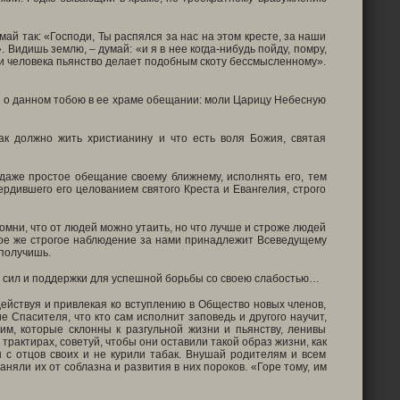
ай так: «Господи, Ты распялся за нас на этом кресте, за наши
. Видишь землю, – думай: «и я в нее когда-нибудь пойду, помру,
: «и человека пьянство делает подобным скоту бессмысленному».
бе о данном тобою в ее храме обещании: моли Царицу Небесную
ак должно жить христианину и что есть воля Божия, святая
о даже простое обещание своему ближнему, исполнять его, тем
ердившего его целованием святого Креста и Евангелия, строго
омни, что от людей можно утаить, но что лучше и строже людей
амое же строгое наблюдение за нами принадлежит Всеведущему
 получишь.
бе сил и поддержки для успешной борьбы со своею слабостью…
ействуя и привлекая ко вступлению в Общество новых членов,
 Спасителя, что кто сам исполнит заповедь и другого научит,
м, которые склонны к разгульной жизни и пьянству, ленивы
трактирах, советуй, чтобы они оставили такой образ жизни, как
с отцов своих и не курили табак. Внушай родителям и всем
яли их от соблазна и развития в них пороков. «Горе тому, им