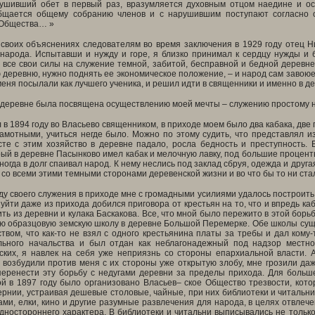
рушивший обет в первый раз, вразумляется духовным отцом наедине и ос
бщается общему собранию членов и с нарушившим поступают согласно 
 Общества… »
 своих объяснениях следователям во время заключения в 1929 году отец Н
 народа. Испытавши и нужду и горе, я близко принимал к сердцу нужды и
все свои силы на служение темной, забитой, бесправной и бедной деревне
 деревню, нужно поднять ее экономическое положение, – и народ сам завоюет 
меня посылали как лучшего ученика, и решил идти в священники и именно в де
в деревне была посвящена осуществлению моей мечты – служению простому н
л в 1894 году во Власьево священником, в приходе моем было два кабака, две
амотными, учиться негде было. Можно по этому судить, что представлял и
есте с этим хозяйство в деревне падало, росла бедность и преступность.
рый в деревне Пасынково имел кабак и мелочную лавку, под большие процент
иногда в долг спаивал народ. К нему неслись под заклад сбруя, одежда и друг
со всеми этими темными сторонами деревенской жизни и во что бы то ни стал
ду своего служения в приходе мне с громадными усилиями удалось построить
 уйти даже из прихода добился приговора от крестьян на то, что и впредь ка
ть из деревни и кулака Баскакова. Все, что мной было пережито в этой борьб
ю образцовую земскую школу в деревне Большой Перемерке. Обе школы сущес
твом, что как-то не взял с одного крестьянина платы за требы и дал кому
льного начальства и был отдан как неблагонадежный под надзор местно
ских, я навлек на себя уже неприязнь со стороны епархиальной власти. 
 возбудили против меня с их стороны уже открытую злобу, мне грозили да
еренести эту борьбу с недугами деревни за пределы прихода. Для больше
й в 1897 году было организовано Власьев– ское Общество трезвости, кото
ернии, устраивая дешевые столовые, чайные, при них библиотеки и читальни
ами, елки, кино и другие разумные развлечения для народа, в целях отвлече
одностороннего характера. В библиотеки и читальни выписывались не тольк