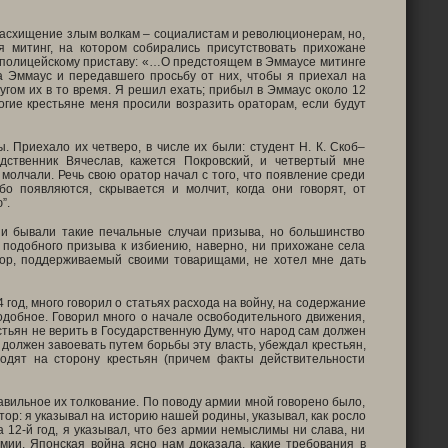
расхищение злым волкам – социалистам и революционерам, но,
я митинг, на котором собирались присутствовать прихожане
ых полицейскому приставу: «…О предстоящем в Эммаусе митинге
ла Эммаус и передавшего просьбу от них, чтобы я приехал на
угом их в то время. Я решил ехать; прибыл в Эммаус около 12
огие крестьяне меня просили возразить ораторам, если будут
. Приехало их четверо, в числе их были: студент Н. К. Скоб–
одственник Вячеслав, кажется Покровский, и четвертый мне
молчали. Речь свою оратор начал с того, что появление среди
бо появляются, скрывается и молчит, когда они говорят, от
”.
 и бывали такие печальные случаи призыва, но большинство
, подобного призыва к избиению, наверно, ни прихожане села
тор, поддерживаемый своими товарищами, не хотел мне дать
год, много говорил о статьях расхода на войну, на содержание
одобное. Говорил много о начале освободительного движения,
стьян не верить в Государственную Думу, что народ сам должен
од должен завоевать путем борьбы эту власть, убеждал крестьян,
ходят на сторону крестьян (причем факты действительности
авильное их толкование. По поводу армии мной говорено было,
тор: я указывал на историю нашей родины, указывал, как росло
а 12-й год, я указывал, что без армии немыслимы ни слава, ни
мии. Японская война ясно нам доказала, какие требования в