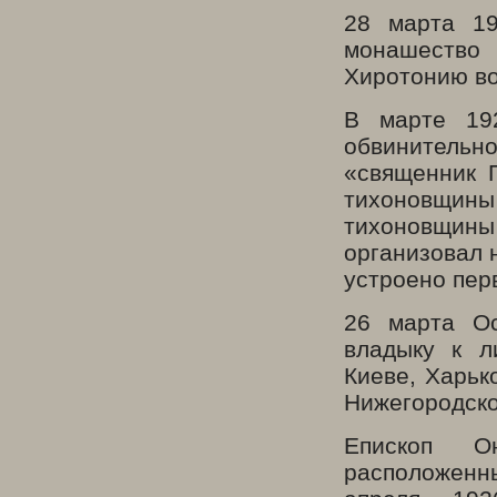
28 марта 19
монашество
Хиротонию во
В марте 19
обвинитель
«священник 
тихоновщины 
тихоновщин
организовал 
устроено пер
26 марта О
владыку к л
Киеве, Харьк
Нижегородско
Епископ О
расположенны