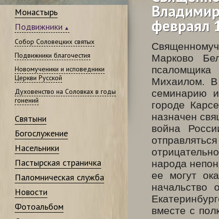
Владимиро
Монастырь
февраял 
Подвижники
Собор Соловецких святых
Священномуче
Подвижники благочестия
Марково Бел
псаломщика
Новомученики и исповедники
Церкви Русской
Михаилом. В
Духовенство на Соловках в годы
семинарию и
гонений
городе Карс
назначен свя
Святыни
война Росси
Богослужение
отправлять
Насельники
отрицательн
Пастырская страничка
народа непон
ее могут ок
Паломническая служба
начальство 
Новости
Екатеринбург
Фотоальбом
вместе с пол