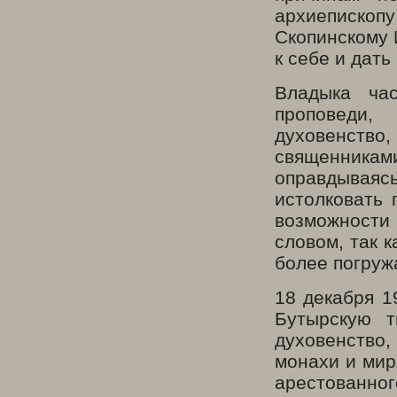
архиепископ
Скопинскому 
к себе и дать
Владыка ча
проповеди,
духовенств
священниками
оправдываясь
истолковать 
возможности 
словом, так 
более погруж
18 декабря 1
Бутырскую 
духовенство,
монахи и мир
арестованно