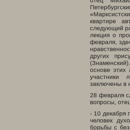
отец Михаи
Петербургски
«Марксистски
квартире а
следующий ра
лекция о пр
февраля, зде
нравственнос
других прис
(Знаменский
основе этих 
участники 
заключены в 
28 февраля с
вопросы, оте
- 10 декабря
человек дух
борьбы с без