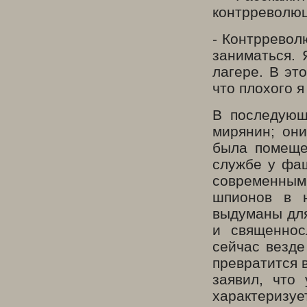
контрреволюц
- Контрревол
заниматься. 
лагере. В эт
что плохого я
В последующ
мирянин; они
была помеще
службе у фаш
современным 
шпионов в 
выдуманы для
и священнос
сейчас везде
превратится 
заявил, что
характеризуе