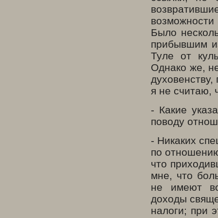
возвративш
возможности 
Было несколь
прибывшим и
Туле от кул
Однако же, н
духовенству,
я не считаю, 
- Какие ука
поводу отнош
- Никаких сп
по отношению
что приходив
мне, что бол
не имеют во
доходы свяще
налоги; при 