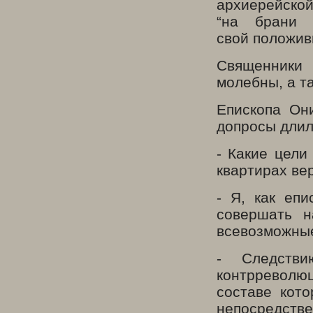
архиерейско
“на брани 
свой положив
Священники 
молебны, а т
Епископа Он
допросы длил
- Какие цели
квартирах ве
- Я, как еп
совершать н
всевозможные
- Следств
контрреволю
составе кот
непоср