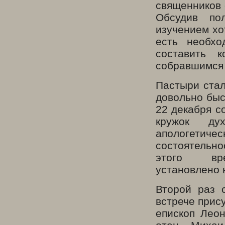
священников 
Обсудив по
изучением хо
есть необхо
составить 
собравшимся
Пастыри стал
довольно быс
22 декабря с
кружок ду
апологети
состоятельн
этого в
установлено 
Второй раз 
встрече прис
епископ Леон