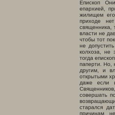
Епископ Они
епархией, п
жилищем его
приходе не
священника, 
власти не да
чтобы тот по
не допустить
колхоза, не
тогда еписко
паперти. Но,
другим, и в
открытыми хр
даже если 
Священников
совершать п
возвращающ
старался да
причинам н