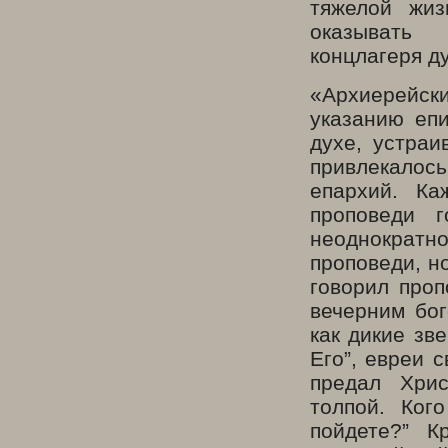
тяжелой жи
оказыват
концлагеря д
«Архиерейск
указанию еп
духе, устра
привлекалос
епархий. Ка
проповеди 
неоднократн
проповеди, н
говорил проп
вечерним бог
как дикие зв
Его”, евреи 
предал Хрис
толпой. Ког
пойдете?” К