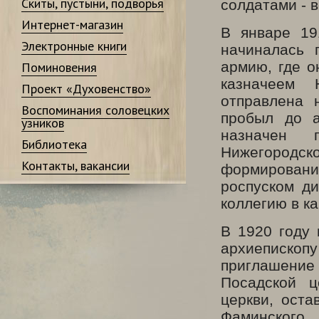
Скиты, пустыни, подворья
солдатами - 
Интернет-магазин
В январе 19
Электронные книги
начиналась 
армию, где о
Поминовения
казначеем 
Проект «Духовенство»
отправлена 
Воспоминания соловецких
пробыл до а
узников
назначен п
Библиотека
Нижегородс
Контакты, вакансии
формирования
роспуском ди
коллегию в к
В 1920 году
архиепископу
приглашение
Посадской ц
церкви, ост
Фаминско