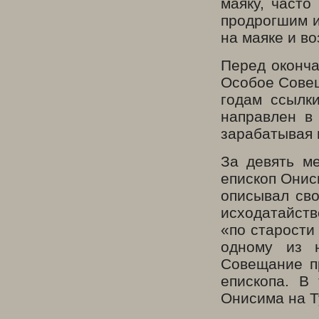
маяку, часто
продрогшим и
на маяке и в
Перед оконча
Особое Совещ
годам ссылк
направлен в 
зарабатывая 
За девять ме
епископ Онис
описывал сво
исходатайст
«по старости
одному из 
Совещание п
епископа. В
Онисима на Т