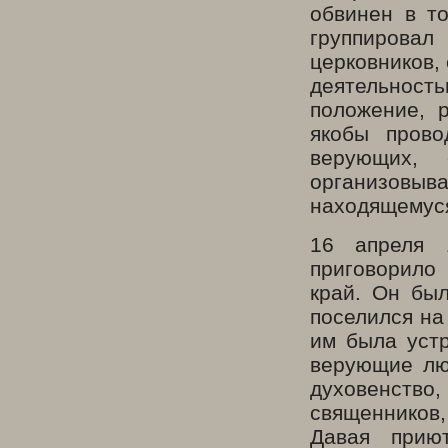
обвинен в то
группировал
церковников,
деятельност
положение, 
якобы прово
верующих, 
организовыв
находящемуся
16 апреля
приговорило
край. Он был
поселился на
им была уст
верующие лю
духовенство
священников,
Давая приют