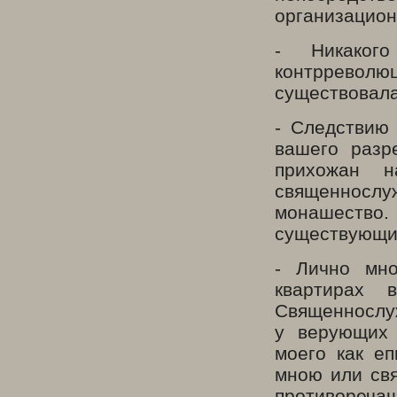
организацион
- Никаког
контрреволю
существовала
- Следствию
вашего разр
прихожан н
священнослу
монашество
существующие
- Лично мн
квартирах 
Священнослуж
у верующих 
моего как еп
мною или св
противореча