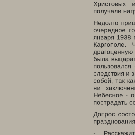
Христовых 
получали наг
Недолго приш
очередное го
января 1938 
Каргополе.
драгоценную 
была выцарап
пользовался
следствия и з
собой, так ка
ни заключен
Небесное - о
пострадать с
Допрос сост
празднования
- Расскажи