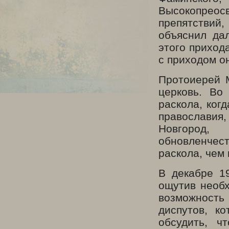
Высокопреос
препятствий
объяснил да
этого прихода
с приходом о
Протоиерей 
церковь. Во
раскола, ког
православия
Новгород,
обновленчест
раскола, чем
В декабре 1
ощутив необх
возможност
диспутов, к
обсудить, ч