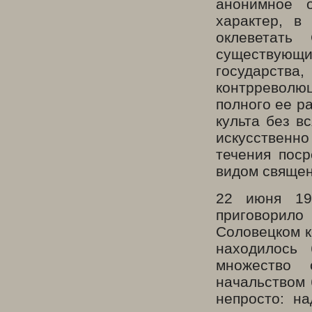
анонимное 
характер, в
оклеветать
существующ
государств
контрреволюц
полного ее р
культа без в
искусственн
течения поср
видом священ
22 июня 19
приговорил
Соловецком к
находилось 
множество 
начальством 
непросто: н