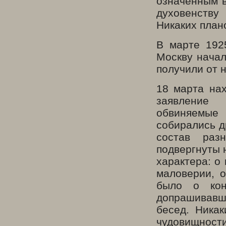
означенным в
духовенству
Никаких план
В марте 192
Москву начал
получили от 
18 марта на
заявление 
обвиняемые 
собирались д
состав раз
подвергнуты 
характера: о
маловерии, 
было о кон
допрашивавш
бесед. Ника
чудовищности