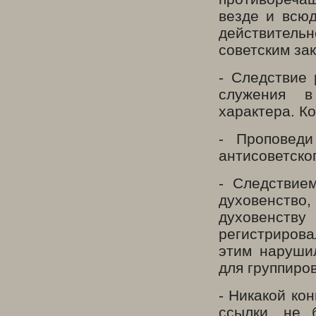
везде и всюд
действитель
советским за
- Следствие 
служения в
характера. К
- Проповеди
антисоветско
- Следствие
духовенств
духовенству
регистрирова
этим наруши
для группиро
- Никакой ко
ссылки, не 