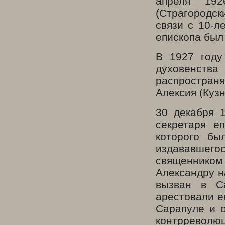
апреля 19
(Страгородс
связи с 10-л
епископа был
В 1927 году
духовенств
распростра
Алексия (Кузн
30 декабря 
секретаря е
которого бы
издававшего
священником 
Александру н
вызван в С
арестовали е
Сарапуле и 
контрреволюц