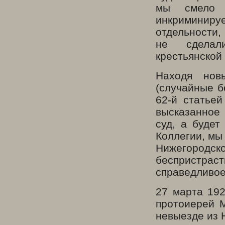
мы смело 
инкриминир
отдельности,
не сделал
крестьянской 
Находя нов
(случайные б
62-й статьей
высказанное 
суд, а будет
Коллегии, мы
Нижегородс
бесприс
справедливое
27 марта 192
протоиерей 
невыезде из 