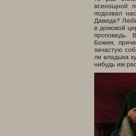
всенощной п
подозвал на
Давида? Люби
в домовой це
проповедь. 
Божия, приче
зачастую соб
ли владыка к
нибудь им рас