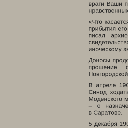
враги Ваши п
нравственны
«Что касаетс
прибытия его
писал архие
свидетельст
иноческому з
Доносы продо
прошение 
Новгородской
В апреле 19
Синод ходат
Моденского м
– о назначе
в Саратове.
5 декабря 19