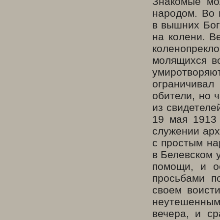
Знакомые мо
народом. Во 
в вышних Бог
на колени. В
коленопрек
молящихся в
умиротворя
ограничивал
обители, но 
из свидетеле
19 мая 1913 
служении арх
с простым на
в Белевском 
помощи, и о
просьбами п
своем воисти
неутешенным
вечера, и с