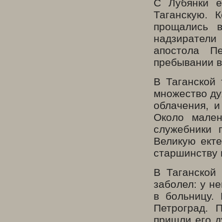
С Лубянки е
Таганскую. 
прощались в
надзиратели
апостола П
пребывании в
В Таганской
множество ду
облачения, 
Около мален
служебники 
Великую ект
старшинству 
В Таганской
заболел: у н
в больницу.
Петроград. 
пришли его д