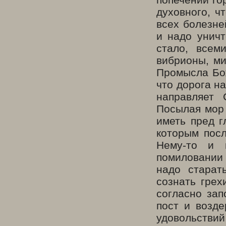
духовного, ч
всех болезне
и надо уничт
стало, всем
вибрионы, ми
Промысла Бож
что дорога на
направляет 
Посылая мор 
иметь пред г
которым пос
Нему-то и 
помиловании 
надо старат
сознать грех
согласно зап
пост и возде
удовольствий