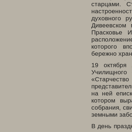
старцами. 
настроеннос
духовного р
Дивеевском 
Прасковье И
расположени
которого вп
бережно хран
19 октября 
Училищного 
«Старчеств
представител
на ней епис
котором выр
собрания, св
земными забо
В день празд