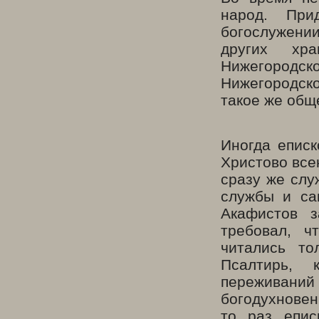
народ. При
богослужении
других хра
Нижегородско
Нижегородско
такое же общ
Иногда епис
Христово все
сразу же слу
службы и са
Акафистов з
требовал, ч
читались то
Псалтирь, 
переживаний 
богодухновенн
то раз епис