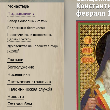
Константи
Монастырь
февраля 
Подвижники
Собор Соловецких святых
Подвижники благочестия
Новомученики и исповедники
Церкви Русской
Духовенство на Соловках в годы
гонений
Святыни
Богослужение
Насельники
Пастырская страничка
Паломническая служба
Новости
Фотоальбом