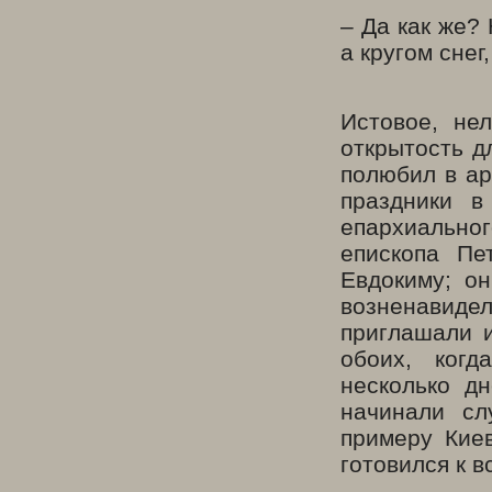
– Да как же?
а кругом снег,
Истовое, не
открытость д
полюбил в ар
праздники в
епархиально
епископа Пе
Евдокиму; о
возненавид
приглашали 
обоих, ког
несколько д
начинали с
примеру Кие
готовился к 