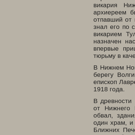
викария Ни
архиереем б
отпавший от 
знал его по 
викарием Ту
назначен на
впервые при
тюрьму в кач
В Нижнем Нов
берегу Волг
епископ Лавр
1918 года.
В древности
от Нижнего 
обвал, здан
один храм, и
Ближних Печ