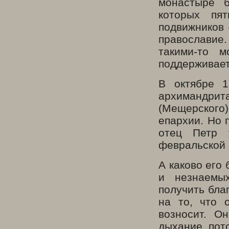
монастыре б
которых пя
подвижников 
православие.
такими-то 
поддерживает
В октябре 1
архимандрита
(Мещерского
епархии. Но 
отец Петр 
февральской 
А каково его
и незнаемы
получить бла
на то, что 
возносит. О
дыхание, пото