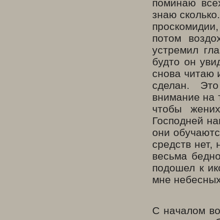
поминаю все
знаю сколько.
проскомидии,
потом воздо
устремил гла
будто он уви
снова читаю 
сделан. Эт
внимание на т
чтобы жени
Господней на
они обучаютс
средств нет, 
весьма бедно
подошел к ик
мне небесных
С началом во