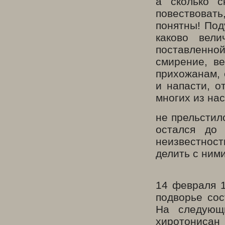
а сколько с
повествоват
понятны! Под
каково вели
поставленно
смирение, в
прихожанам, 
и напасти, о
многих из на
не прельстил
остался до
неизвестнос
делить с ними
14 февраля 1
подворье сос
На следующ
хиротонисан