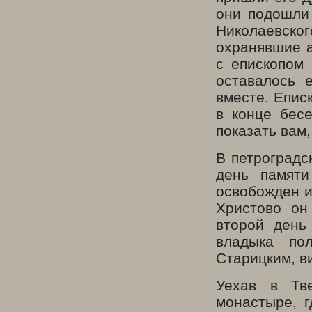
они подошли 
Николаевск
охранявшие а
с епископом
оставалось 
вместе. Епис
в конце бес
показать вам
В петроградс
день памяти
освобожден и
Христово он
второй день
владыка по
Старицким, в
Уехав в Тв
монастыре, г