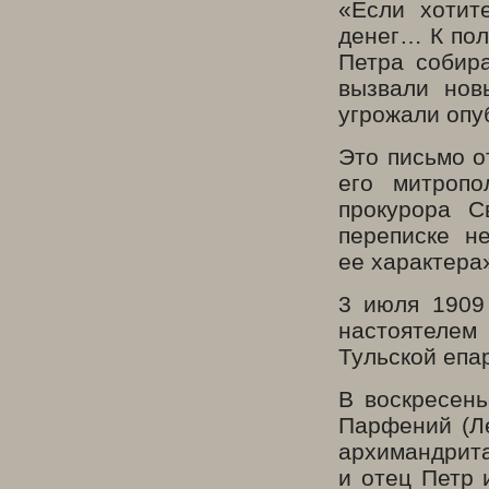
«Если хотит
денег… К пол
Петра собир
вызвали нов
угрожали опу
Это письмо о
его митропо
прокурора С
переписке н
ее характера
3 июля 1909
настоятеле
Тульской епа
В воскресень
Парфений (Ле
архимандрита
и отец Петр 