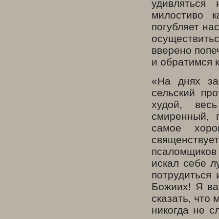
удивляться
милостиво к
погубляет на
осуществить
вверено попе
и обратимся к
«На днях за
сельский про
худой, вес
смиренный, 
самое хоро
священствуе
псаломщиков 
искал себе л
потрудиться 
Божиих! Я ва
сказать, что 
никогда не с