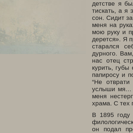
детстве я б
тискать, а я
сон. Сидит з
меня на рука
мою руку и п
дерется». Я п
старался се
дурного. Вам
нас отец ст
курить, губы
папиросу и п
“Не отврати
услыши мя… 
меня нестер
храма. С тех 
В 1895 году
филологическ
он подал пр