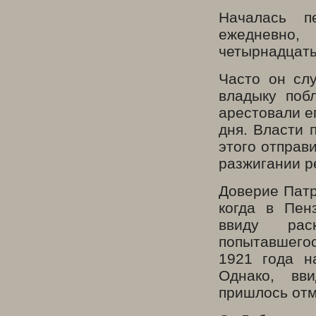
Началась п
ежедневн
четырнадцать
Часто он сл
владыку поб
арестовали е
дня. Власти 
этого отправ
разжигании р
Доверие Патр
когда в Пен
ввиду рас
попытавшего
1921 года н
Однако, вв
пришлось отм