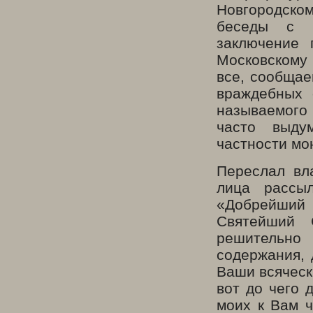
Новгородско
беседы с и
заключение 
Московскому
все, сообщае
враждебных 
называемого
часто выду
частности м
Переслал вл
лица рассы
«Добрейший 
Святейший 
решительно 
содержания, 
Ваши всяческ
вот до чего 
моих к Вам ч