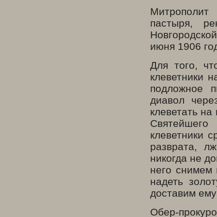
Митрополит
пастыря, р
Новгородско
июня 1906 го
Для того, чт
клеветники н
подложное п
диавол чере
клеветать на
Святейшего
клеветники с
разврата, л
никогда не д
него снимем
надеть золо
доставим ему
Обер-проку