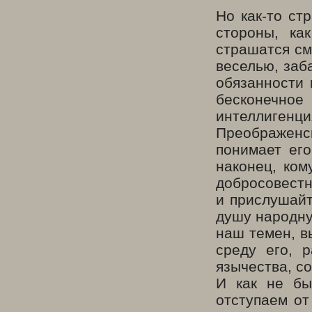
Но как-то ст
стороны, ка
страшатся см
веселью, заб
обязанности
бесконечное 
интеллигенци
Преображенс
понимает его
наконец, ком
добросовестн
и прислушайт
душу народну
наш темен, в
среду его, 
язычества, с
И как не бы
отступаем от