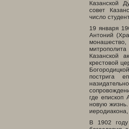
Казанской Д
совет Казан
число студен
19 января 19
Антоний (Хра
монашество,
митрополита
Казанской а
крестовой це
Богородицко
пострига е
назидатель
сопровожден
где епископ 
новую жизнь.
иеродиакона, 
В 1902 году