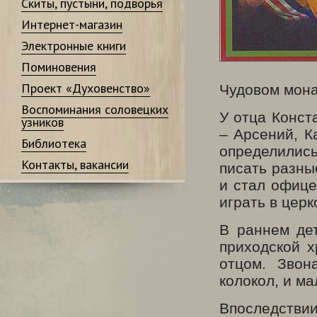
Скиты, пустыни, подворья
Интернет-магазин
Электронные книги
Поминовения
Проект «Духовенство»
Чудовом мона
Воспоминания соловецких
У отца Конст
узников
– Арсений, К
Библиотека
определилис
Контакты, вакансии
писать разны
и стал офице
играть в церк
В раннем дет
приходской х
отцом. Звон
колокол, и ма
Впоследствии