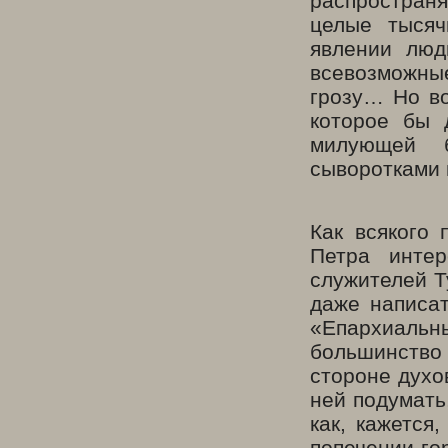
распростран
целые тысяч
явлении люд
всевозможны
грозу… Но во
которое бы 
милующей б
сыворотками
Как всякого 
Петра инте
служителей Т
даже написат
«Епархиаль
большинств
стороне духо
ней подумать,
как, кажется
попечении го