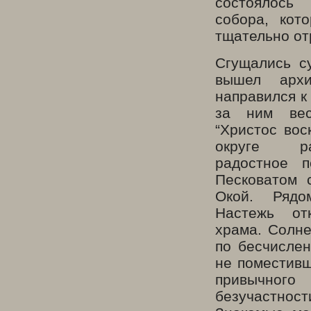
состоялось 
собора, кот
тщательно от
Сгущались с
вышел арх
направился к
за ним вес
“Христос вос
округе р
радостное 
Песковатом 
Окой. Рядо
Настежь от
храма. Солне
по бесчисле
не поместивш
привычного
безучастн