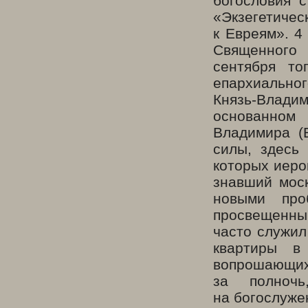
богословия 
«Экзегетичес
к Евреям». 4
Священного
сентября то
епархиально
Князь-Влади
основанном
Владимира (
силы, здесь
которых иеро
знавший моск
новыми про
просвещенным
часто служил
квартиры в
вопрошающих,
за полноч
на богослуже