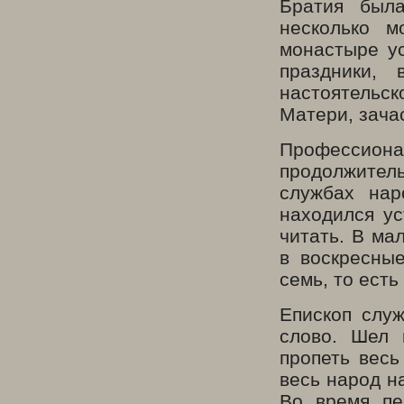
Братия был
несколько м
монастыре у
праздники,
настоятельс
Матери, зача
Профессио
продолжител
службах нар
находился ус
читать. В ма
в воскресны
семь, то есть
Епископ слу
слово. Шел 
пропеть весь
весь народ н
Во время пе