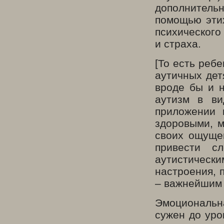
дополнитель
помощью эти
психическо
и страха.
[То есть реб
аутичных дет
вроде бы и н
аутизм в ви
приложении 
здоровыми, м
своих ощуще
привести с
аутистически
настроения, 
– важнейшим 
Эмоциональна
сужен до уро