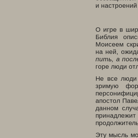
и настроени
О игре в шир
Библия опис
Моисеем скр
на ней, ожид
пить, а пос
горе люди отл
Не все люди 
зримую фор
персонифици
апостол Павел
данном случ
принадлежит 
продолжитель
Эту мысль мо