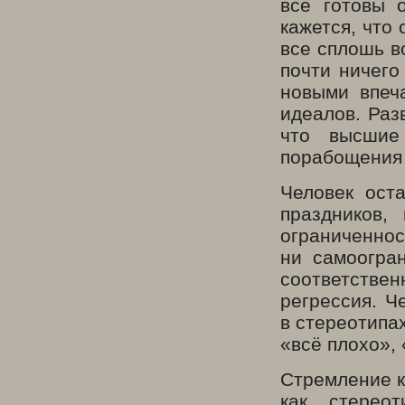
все готовы 
кажется, что 
все сплошь в
почти ничего
новыми впеч
идеалов. Раз
что высшие
порабощения
Человек ост
праздников,
ограниченнос
ни самоогра
соответственн
регрессия. Ч
в стереотипа
«всё плохо», 
Стремление к
как стерео