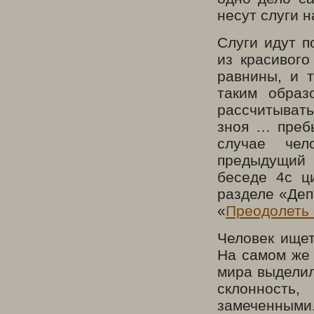
несут слуги н
Слуги идут п
из красивого
равнины, и 
таким образ
рассчитывать
зноя … преб
случае чел
предыдущий 
беседе 4с ц
разделе «Деп
«
Преодолеть 
Человек ищет
На самом же 
мира выделил
склонность
замеченными