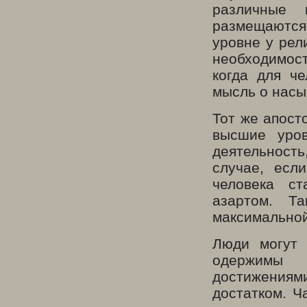
различные 
размещаются
уровне у рел
необходимост
когда для че
мысль о насы
Тот же апост
высшие уро
деятельность
случае, есл
человека ст
азартом. Т
максимальной
Люди могут 
одержимы 
достижени
достатком. Ч