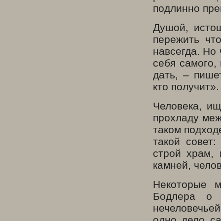
подлинно пре
Душой, исто
пережить чт
навсегда. Но
себя самого,
дать, – пише
кто получит».
Человека, ищ
прохладу меж
таком подход
такой совет
строй храм, 
камней, чело
Некоторые 
Бодлера о 
нечеловечьей
одно дело са