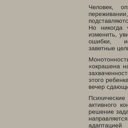
Человек, о
переживании
подставляютс
Но никогда 
изменить, ув
ошибки, и
заветные цели
Монотоннос
«окрашена на
захваченнос
этого ребенка
вечер сдающи
Психически
активного к
решение зада
направляется
адаптацией