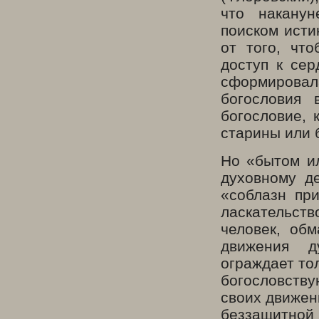
что наканун
поиском исти
от того, чт
доступ к се
сформирова
богословия 
богословие, 
старины или 
Но «бытом ил
духовному д
«соблазн пр
ласкательс
человек, об
движения д
ограждает тол
богословств
своих движен
беззащитной 