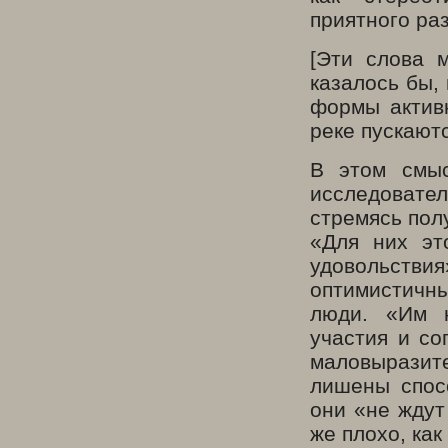
приятного ра
[Эти слова 
казалось бы,
формы активн
реке пускают
В этом смыс
исследоват
стремясь полу
«Для них эт
удовольстви
оптимистичны
люди. «Им н
участия и со
маловыразит
лишены спос
они «не ждут
же плохо, как