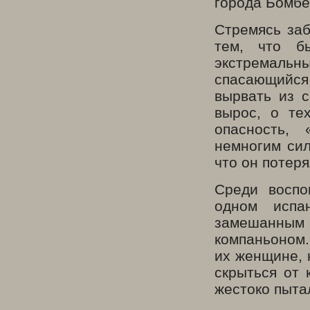
города Бомбе
Стремясь заб
тем, что б
экстремальны
спасающийся 
вырвать из 
вырос, о те
опасность,
немногим си
что он потеря
Среди воспо
одном испа
замешанным
компаньоном.
их женщине, 
скрыться от 
жестоко пытал