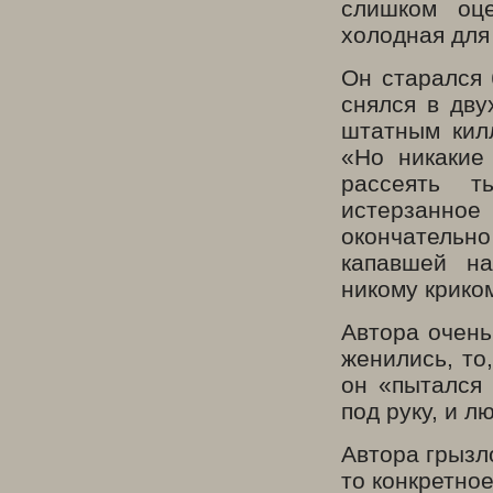
слишком оц
холодная для
Он старался 
снялся в дву
штатным кил
«Но никакие
рассеять т
истерзанно
окончательно
капавшей н
никому крико
Автора очень
женились, то
он «пытался 
под руку, и л
Автора грызл
то конкретно