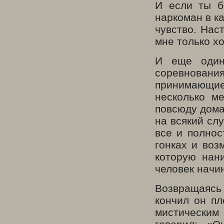
И если ты б
наркоман в к
чувство. Нас
мне только хо
И еще один 
соревнования
принимающи
несколько м
повсюду дома
на всякий сл
все и полнос
гонках и воз
которую нан
человек начин
Возвращаясь
кончил он пл
мистическим