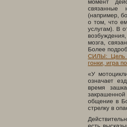
момент дей
связанные 
(например, б
о том, что е
услугам). В 
возбуждения,
мозга, связа
Более подроб
СИЛЫ: Цель 
гонки, игра п
«У мотоцикли
означает езд
время зашка
закрашенной
общение в Бо
стрелку в опа
Действитель
есть высказы