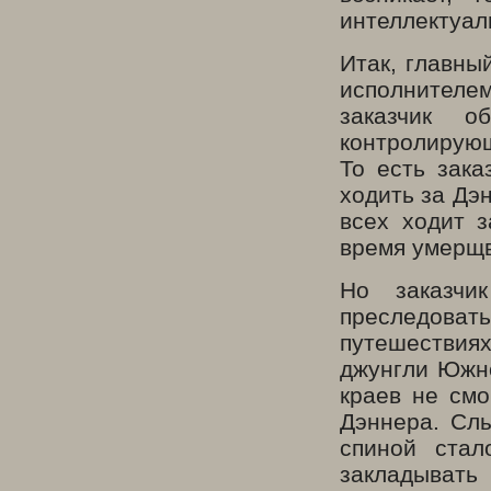
интеллектуал
Итак, главны
исполнителем
заказчик о
контролирую
То есть зака
ходить за Дэ
всех ходит 
время умерщв
Но заказчи
преследова
путешествиях
джунгли Южно
краев не смо
Дэннера. Сл
спиной стал
закладывать