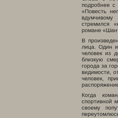
подробнее с
«Повесть не
вдумчивому 
стремился «
романе «Шан
В произведе
лица. Один и
человек из 
близкую сме
города за го
видимости, о
человек, пр
распоряжение
Когда кома
спортивной м
своему попу
переутомлюсь