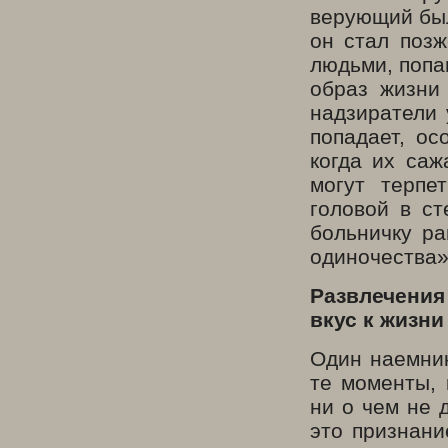
верующий был
он стал позж
людьми, попа
образ жизни
надзиратели 
попадает, ос
когда их саж
могут терпе
головой в ст
больничку ра
одиночества
Развлечения
вкус к жизни
Один наемник
те моменты, 
ни о чем не 
это признани