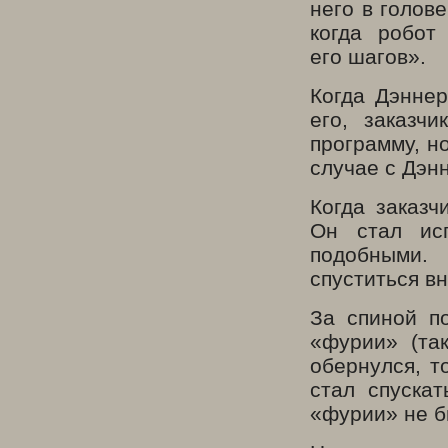
него в голов
когда робот
его шагов».
Когда Дэннер
его, заказч
программу, н
случае с Дэн
Когда заказч
Он стал ис
подобными.
спуститься вн
За спиной п
«фурии» (та
обернулся, т
стал спуска
«фурии» не б