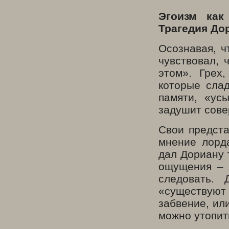
Эгоизм как
Трагедия До
Осознавая, ч
чувствовал, 
этом». Грех
которые слад
памяти, «ус
задушит сове
Свои предст
мнение лорд
дал Дориану 
ощущения – 
следовать. 
«существуют
забвение, ил
можно утопит