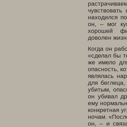
растрачива
чувствовать
находился по
он, – мог к
хорошей ф
доволен жизн
Когда он раб
«сделал бы т
же имело дл
опасность, к
являлась нар
для беглеца
убитым, опас
он убивал д
ему нормальн
конкретная у
ночам. «Посл
он, – и свя