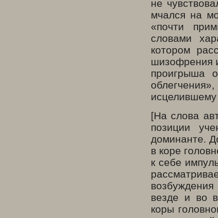
не чувствова
мчался на мо
«почти прим
словами хар
котором расс
шизофрения и
проигрыша о
облегчения»
исцелившему 
[На слова ав
позиции уче
доминанте. Д
в коре головн
к себе импул
рассматрива
возбуждения 
везде и во в
коры головно