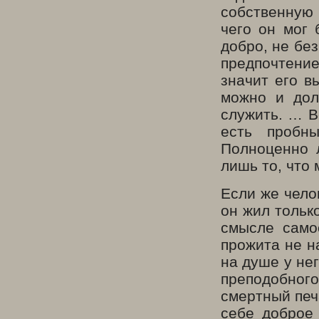
собственную 
чего он мог 
добро, не без
предпочтени
значит его в
можно и дол
служить. … В
есть пробн
Полноценно 
лишь то, что
Если же чело
он жил тольк
смысле само
прожита не н
на душе у нег
преподобного
смертный печ
себе доброе 