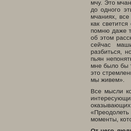
мчу. Это мча
до одного эт
мчаниях, все
как светится
помню даже т
об этом расс
сейчас маш
разбиться, н
пьян непонят
мне было бы 
это стремлени
мы живем».
Все мысли к
интересующи
оказывающихс
«Преодолеть
моменты, кот
От чего люд