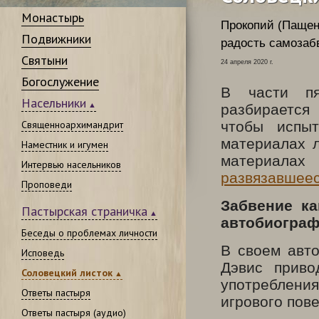
Монастырь
Прокопий (Пащен
Подвижники
радость самозаб
Святыни
24 апреля 2020 г.
Богослужение
В части пя
Насельники
разбирается
Священноархимандрит
чтобы испыт
материалах л
Наместник и игумен
материалах
Интервью насельников
развязавшееся
Проповеди
Забвение к
Пастырская страничка
автобиограф
Беседы о проблемах личности
В своем авт
Исповедь
Дэвис приво
Соловецкий листок
употребления
Ответы пастыря
игрового пов
Ответы пастыря (аудио)