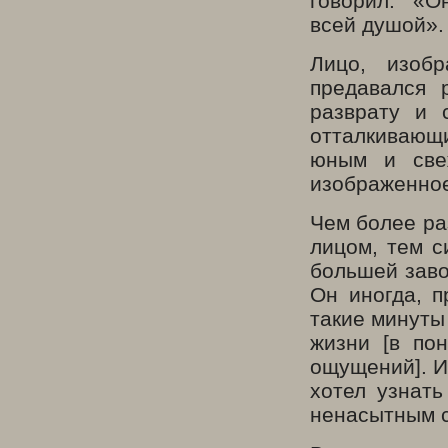
говорил: «О
всей душой».
Лицо, изобр
предавался 
разврату и 
отталкивающ
юным и све
изображенное
Чем более ра
лицом, тем с
большей зав
Он иногда, п
такие минуты
жизни [в по
ощущений]. И
хотел узнать
ненасытным с