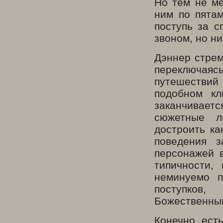
Но тем не ме
ним по пята
поступь за с
звоном, но ни
Дэннер стрем
переключая
путешествий 
подобном кл
заканчивает
сюжетные л
достроить к
поведения з
персонажей 
типичности, 
неминуемо 
поступков
Божественны
Конечно, ест