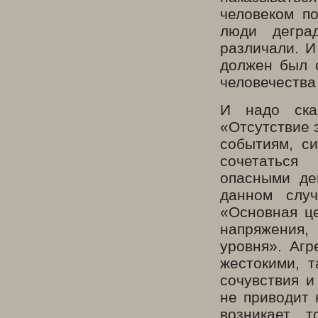
человеком п
люди дегра
различали. И
должен был 
человечества
И надо сказ
«Отсутствие 
событиям, си
сочетаться
опасными де
данном слу
«Основная це
напряжения, 
уровня». Агр
жестокими, 
сочувствия и
не приводит 
возникает, 