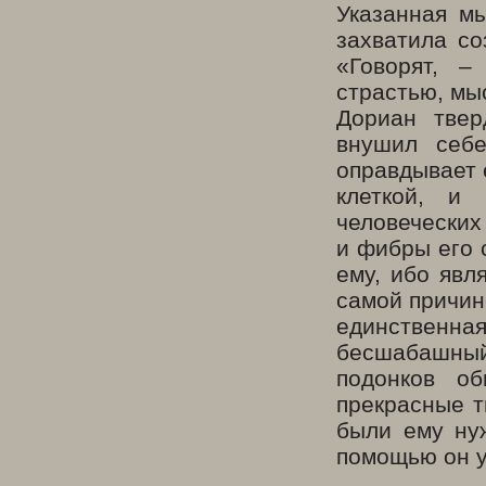
Указанная м
захватила с
«Говорят, –
страстью, мы
Дориан твер
внушил себе
оправдывает е
клеткой, и
человеческих
и фибры его 
ему, ибо явл
самой причин
единственная
бесшабашны
подонков о
прекрасные т
были ему нуж
помощью он у