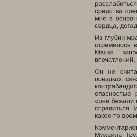
расслабитьс
средства пре
мне в основн
сердца, дога
Из глубин мр
стремилось в
Магия кино
впечатлений,
Он не счита
поездках, св
контрабанди
опасностью 
«они бежали о
справиться. 
какое-то вре
Комментарие
Михаила Трух