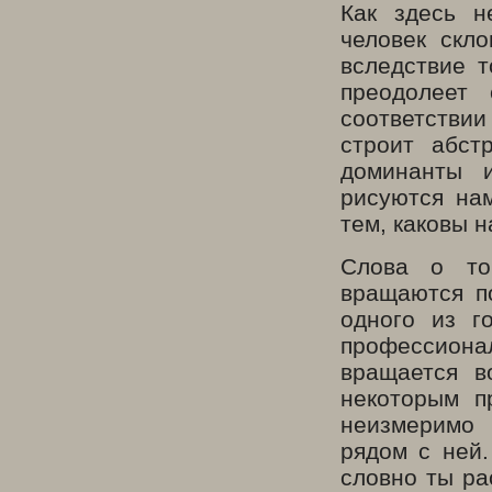
Как здесь н
человек скл
вследствие т
преодолеет 
соответствии
строит абст
доминанты 
рисуются на
тем, каковы 
Слова о то
вращаются п
одного из г
профессион
вращается в
некоторым п
неизмеримо 
рядом с ней.
словно ты ра