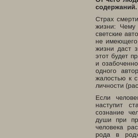
содержаний.
Страх смерти
жизни: Чему
светские авт
не имеющего 
жизни даст 
этот будет п
и озабоченно
одного авто
жалостью к с
личности (ра
Если челове
наступит ст
сознание че
души при пр
человека ра
рода в род»