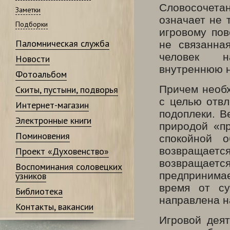
Словосочета
Заметки
означает не 
Подборки
игровому пов
Паломническая служба
не связанна
человек 
Новости
внутреннюю н
Фотоальбом
Причем необх
Скиты, пустыни, подворья
с целью отвл
Интернет-магазин
подоплеки. В
Электронные книги
природой «пр
Поминовения
спокойной 
возвращает
Проект «Духовенство»
возвращается
Воспоминания соловецких
предпринима
узников
время от су
Библиотека
направлена н
Контакты, вакансии
Игровой деят