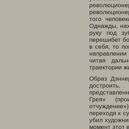
революционер
революционе
того челове
Однажды, нах
руку под зу
перешибет бо
в себя, то п
направлении 
читая даль
траектории ж
Образ Дэнне
достроить
представленн
Грея» (про
отчуждение»
переходя к с
убил художни
момент этот в