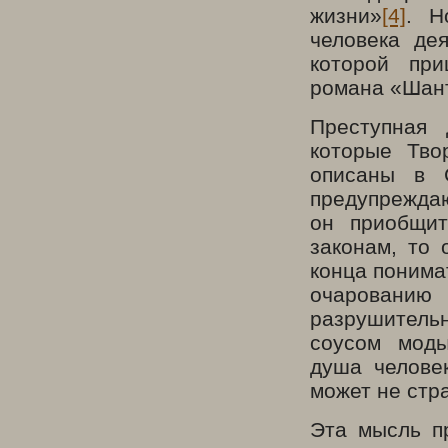
жизни»
[4]
. Н
человека де
которой пр
романа «Шан
Преступная 
которые Тво
описаны в 
предупреждаю
он приобщит
законам, то
конца понима
очаровани
разрушительн
соусом моды
душа челове
может не стр
Эта мысль п