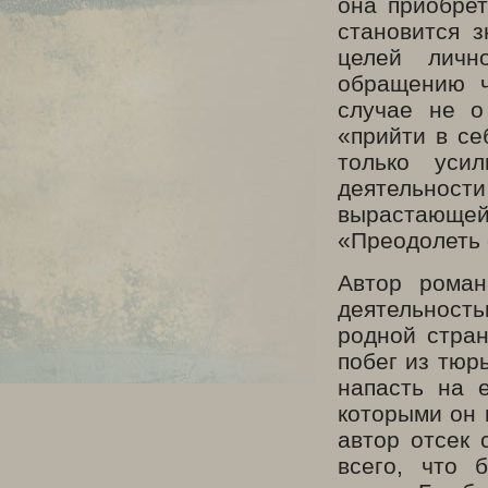
она приобрет
становится 
целей лично
обращению ч
случае не о
«прийти в се
только усил
деятельнос
вырастающе
«Преодолеть 
Автор роман
деятельност
родной стра
побег из тюрь
напасть на 
которыми он 
автор отсек 
всего, что