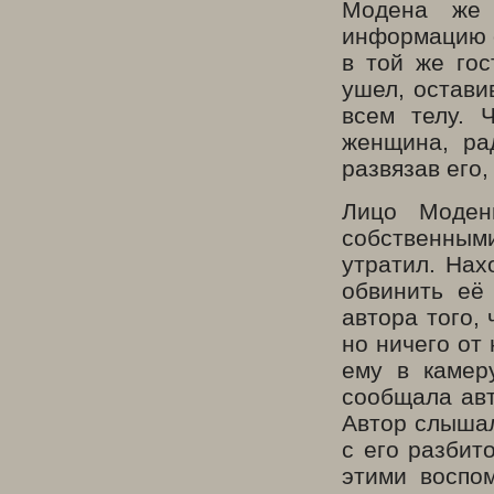
Модена же 
информацию о
в той же го
ушел, остави
всем телу. 
женщина, ра
развязав его,
Лицо Моден
собственны
утратил. Нах
обвинить её
автора того,
но ничего от
ему в камер
сообщала авт
Автор слышал
с его разбит
этими воспом