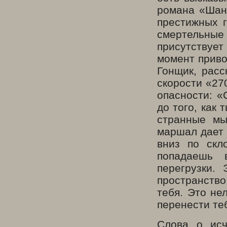
романа «Шант
престижных 
смертельные
присутствуе
момент приво
Гонщик, расс
скорости «27
опасности: «
до того, как
странные мы
маршал дает 
вниз по скл
попадаешь 
перегрузки.
пространство
тебя. Это не
перенести те
Слова о исч