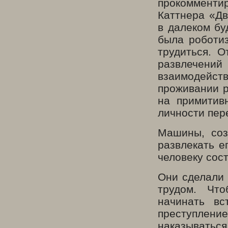
прокомменти
Каттнера «Дв
в далеком бу
была роботи
трудиться. О
развлечений 
взаимодейст
проживании р
на примитив
личности пер
Машины, соз
развлекать е
человеку сос
Они сделали 
трудом. Чт
начинать вс
преступлен
наказыватьс