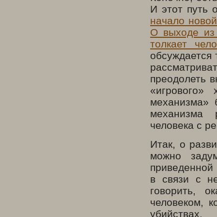
И этот путь 
начало новой
О выходе из 
толкает чел
обсуждается 
рассматрива
преодолеть в
«игрового» 
механизма» 
механизма 
человека с р
Итак, о разв
можно заду
приведенной
в связи с н
говорить, о
человеком, 
убийствах