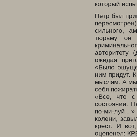
который испы
Петр был при
пересмотрен)
сильного, а
тюрьму он 
криминальног
авторитету 
ожидая приг
«Было ощущен
ним придут. 
мыслям. А мы
себя пожират
«Все, что 
состоянии. Не
по-ми-луй…» 
колени, завы
крест. И вот
оцепенел: К