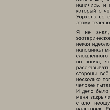
напились, и 
который о чё
Уорхола со с
этому телефо
Я не знал,
эзотерическо
некая идеоло
напоминал мн
сломленного 
но понял, ч
рассказыват
стороны всё
несколько по
человек пыта
И дело было 
меня закрыла
стало неощ
надстроек. 