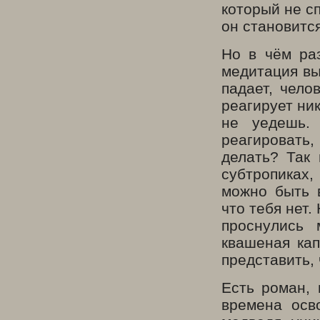
который не сп
он становитс
Но в чём ра
медитация вы
падает, чело
реагирует ни
не уедешь.
реагировать,
делать? Так
субтропиках,
можно быть в
что тебя нет.
проснулись 
квашеная кап
представить, 
Есть роман, 
времена осв