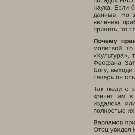
посадок НЛО,
наука. Если 
данные. Но 
явлению при
принять, то п
Почему пра
молитвой, то
«Культура», 
Феофана Зат
Богу, выходи
теперь он сл
Так люди с ш
кричит им в
издалека ил
полностью их
Варламов при
Отец увидел 