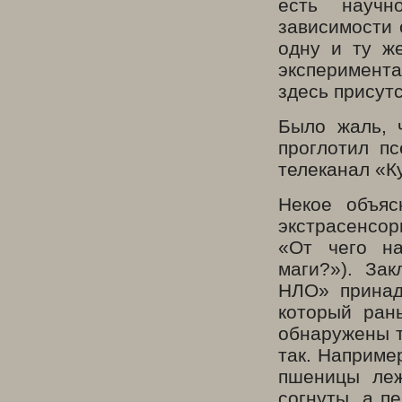
есть научн
зависимости 
одну и ту ж
эксперимента
здесь присут
Было жаль, ч
проглотил п
телеканал «К
Некое объяс
экстрасенсор
«От чего на
маги?»). За
НЛО» принад
который ран
обнаружены т.
так. Наприме
пшеницы леж
согнуты, а п