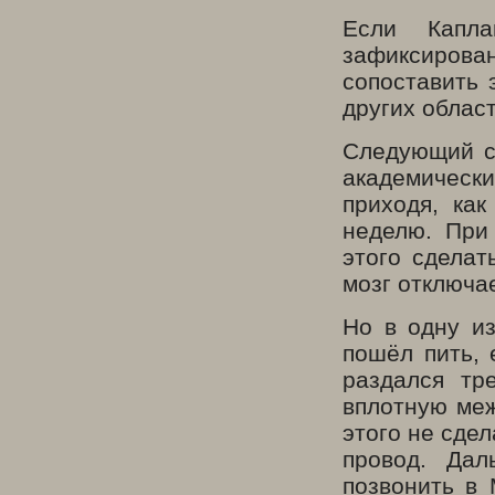
Если Капла
зафиксиров
сопоставить 
других област
Следующий сл
академический
приходя, ка
неделю. При
этого сделат
мозг отключа
Но в одну из
пошёл пить, 
раздался тр
вплотную меж
этого не сде
провод. Да
позвонить в