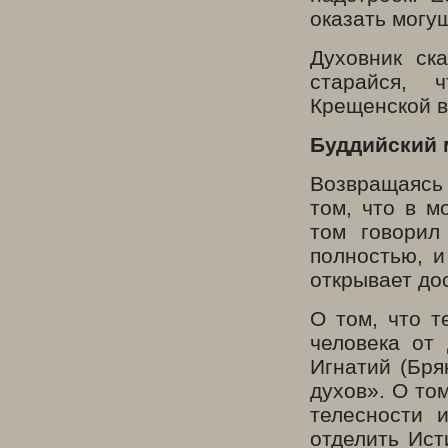
оказать могу
Духовник ск
старайся,
Крещенской в
Буддийский 
Возвращаясь
том, что в м
том говорил
полностью, 
открывает до
О том, что т
человека от 
Игнатий (Бря
духов». О то
телесности 
отделить Ист