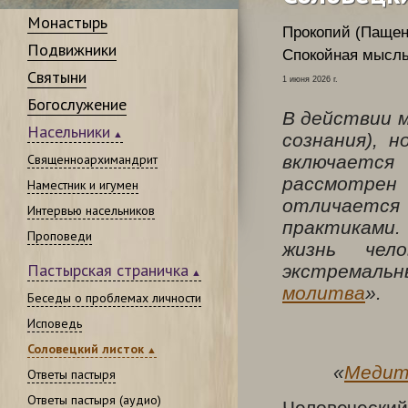
Монастырь
Прокопий (Пащен
Подвижники
Спокойная мысль
Святыни
1 июня 2026 г.
Богослужение
В действии 
Насельники
сознания), 
Священноархимандрит
включаетс
рассмотрен 
Наместник и игумен
отличаетс
Интервью насельников
практиками
Проповеди
жизнь чел
Пастырская страничка
экстремальн
молитва
».
Беседы о проблемах личности
Исповедь
Соловецкий листок
«
Медита
Ответы пастыря
Ответы пастыря (аудио)
Человеческ