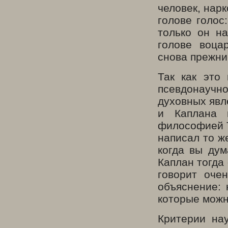
человек, нарк
голове голос
только он н
голове воца
снова прежни
Так как это
псевдонаучно
духовных явл
и Каплана 
философией Т
написал то же
когда вы ду
Каплан тогда 
говорит оче
объяснение: 
которые можн
Критерии на