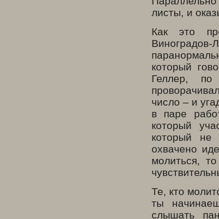
Параллельно
листы, и оказ
Как это пр
Виноградов-
паранормаль
который гово
Геллер, по
проворачива
число – и уга
в паре рабо
который уча
который не 
охвачено иде
молиться, т
чувствительн
Те, кто молит
ты начинаеш
слышать пан