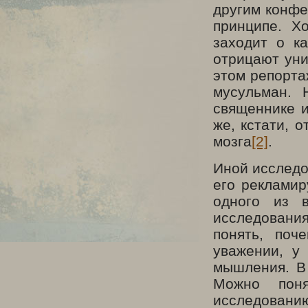
другим конфе
принципе. Х
заходит о ка
отрицают уни
этом репорта
мусульман. 
священнике и
же, кстати, 
мозга
[2]
.
Иной исследо
его рекламир
одного из 
исследовани
понять, поч
уважении, у
мышления. В
Можно поня
исследовани