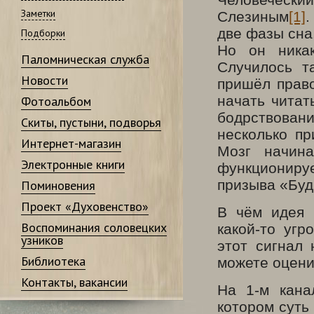
Заметки
Слезиным
[1]
.
две фазы сна
Подборки
Но он ника
Паломническая служба
Случилось т
Новости
пришёл прав
начать читат
Фотоальбом
бодрствован
Скиты, пустыни, подворья
несколько пр
Интернет-магазин
Мозг начина
Электронные книги
функционируе
призыва «Будь
Поминовения
Проект «Духовенство»
В чём идея 
Воспоминания соловецких
какой-то угр
узников
этот сигнал 
Библиотека
можете оцени
Контакты, вакансии
На 1-м кана
котором суть