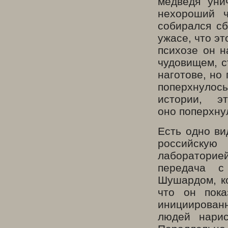
медведя уни
нехороший ч
собирался сб
ужасе, что э
психозе он н
чудовищем, с
наготове, но
поперхнулось
истории, 
оно поперхну
Есть одно ви
российскую
лабораторие
передача с
Шушардом, ко
что он пока
инициирован
людей нарис