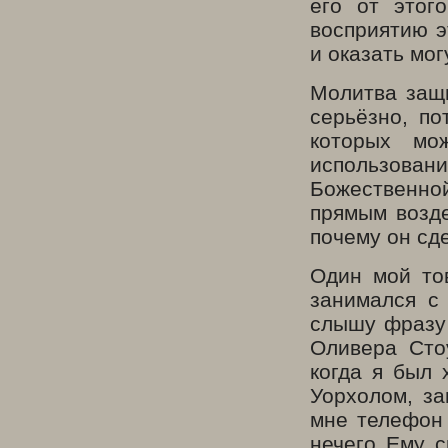
его от этог
восприятию э
и оказать мо
Молитва защи
серьёзно, п
которых мо
использова
Божественной
прямым возде
почему он сд
Один мой то
занимался с
слышу фразу
Оливера Сто
когда я был 
Уорхолом, за
мне телефон 
нечего Ему с