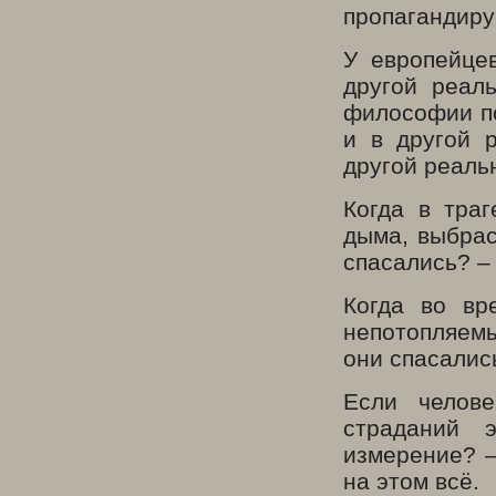
пропагандиру
У европейце
другой реал
философии по
и в другой 
другой реаль
Когда в траг
дыма, выбрас
спасались? – 
Когда во вр
непотопляемы
они спасались
Если челов
страданий 
измерение? –
на этом всё.