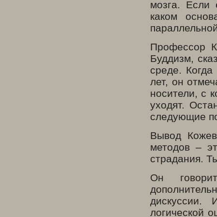
мозга. Если 
каком основ
параллельно
Профессор К
Буддизм, ска
среде. Когда
лет, он отме
носители, с 
уходят. Оста
следующие по
Вывод Кожев
методов – э
страдания. Т
Он говори
дополнительн
дискуссии.
логической о