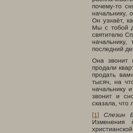
почему-то сн
начальнику, 
Он узнаёт, к
Мы с тобой д
святителю Сп
начальнику,
последний ден
Она звонит 
продали квар
продать вам
тысяч, на чт
начальнику и
звонит и сн
сказала, что 
[1]
Слезин В
Изменения 
христианской