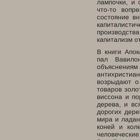
лампочки, и 
что-то вопр
состояние вн
капиталисти
производств
капитализм о
В книги Апок
пал Вавило
объяснениям 
антихристи
возрыдают о 
товаров золо
виссона и по
дерева, и вс
дорогих дере
мира и ладан
коней и кол
человеческие