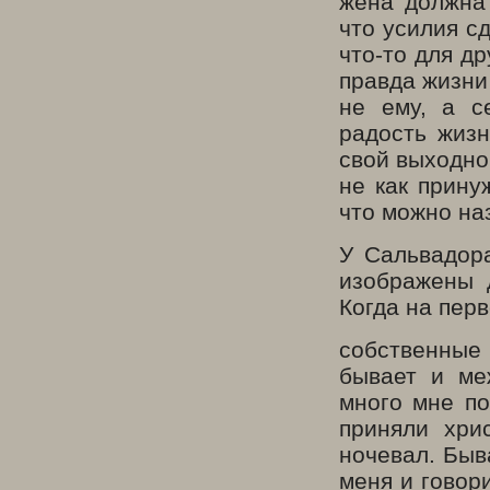
жена должна 
что усилия сд
что-то для д
правда жизни
не ему, а с
радость жиз
свой выходно
не как прину
что можно на
У Сальвадор
изображены 
Когда на перв
собственные 
бывает и ме
много мне по
приняли хри
ночевал. Быва
меня и говор