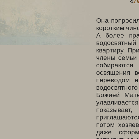
«
Л
Она попросил
коротким чин
А более пра
водосвятный
квартиру. Пр
члены семьи 
собираются
освящения в
переводом н
водосвятног
Божией Мате
улавливаетс
показывает
приглашаютс
потом хозяе
даже сформ