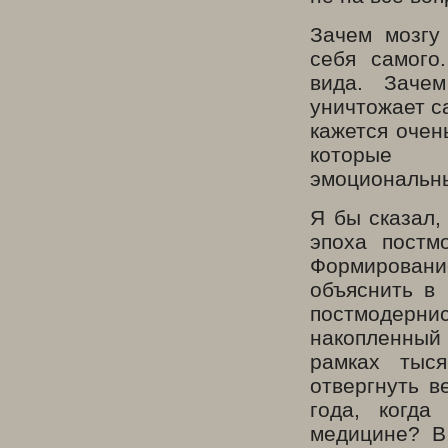
Зачем мозгу
себя самого
вида. Заче
уничтожает с
кажется очен
которые
эмоциональн
Я бы сказал,
эпоха постм
Формирован
объяснить в
постмодерни
накопленный 
рамках тыс
отвергнуть в
года, когда
медицине? В