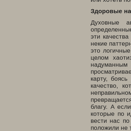
Здоровые на
Духовные а
определенные
эти качества
некие паттер
это логичные
целом хаоти
надуманны
просматрива
карту, боясь
качество, к
неправиль
превращается
благу. А есл
которые по и
вести нас по
положили не 