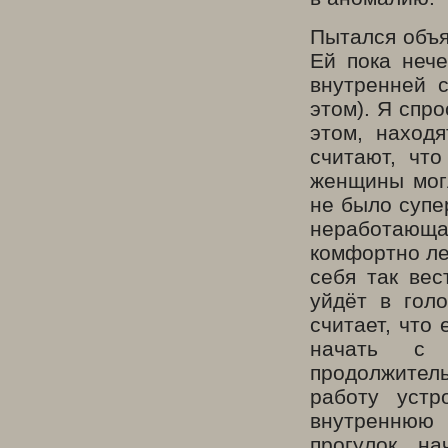
Пытался объя
Ей пока неч
внутренней 
этом). Я спро
этом, наход
считают, чт
женщины могл
не было супе
неработающ
комфортно ле
себя так вес
уйдёт в гол
считает, что
начать с 
продолжител
работу устр
внутреннюю 
прогулок, на