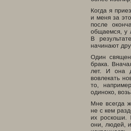
Когда я прие
и меня за эт
после оконч
общаемся, у 
В результат
начинают дру
Один священ
брака. Внача
лет. И она 
вовлекать но
то, наприме
одиноко, возь
Мне всегда ж
не с кем раз
их роскоши. 
они, людей, 