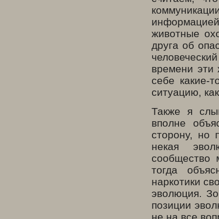
коммуникаци
информацией
животные охо
друга об опа
человеческий
времени эти 
себе какие-т
ситуацию, как
Также я слы
вполне объя
сторону, но 
некая эвол
сообщество 
тогда объяс
наркотики сво
эволюция. Зо
позиции эвол
не на все воп