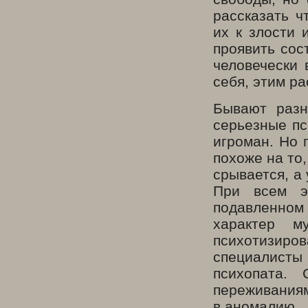
рассказать ч
их к злости 
проявить сос
человечески 
себя, этим р
Бывают разн
серьезные пс
игроман. Но 
похоже на то,
срывается, а 
При всем э
подавленном 
характер м
психотизиров
специалисты
психопата.
переживания
в аномалию.