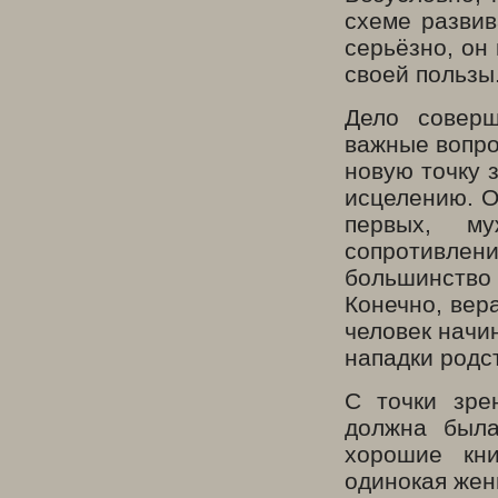
схеме развив
серьёзно, он
своей пользы
Дело совер
важные вопро
новую точку 
исцелению. О
первых, му
сопротивле
большинств
Конечно, вера
человек начи
нападки родс
С точки зре
должна была
хорошие кн
одинокая жен