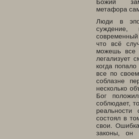
Божий за
метафора са
Люди в эпо
суждение,
современный 
что всё слу
можешь все 
легализует с
когда попало
все по свое
соблазне пе
несколько об
Бог положил
соблюдает, т
реальности 
состоял в то
свои. Ошибка
законы, он 