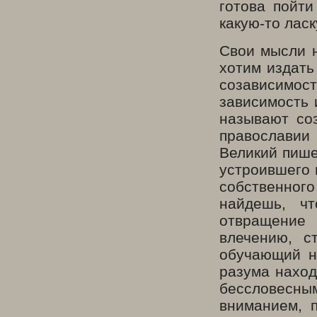
готова пойт
какую-то ласк
Свои мысли н
хотим издать
созависимо
зависимость 
называют со
православии
Великий пише
устроившего 
собственног
найдешь, ч
отвращение 
влечению, с
обучающий н
разума наход
бессловесны
вниманием, 