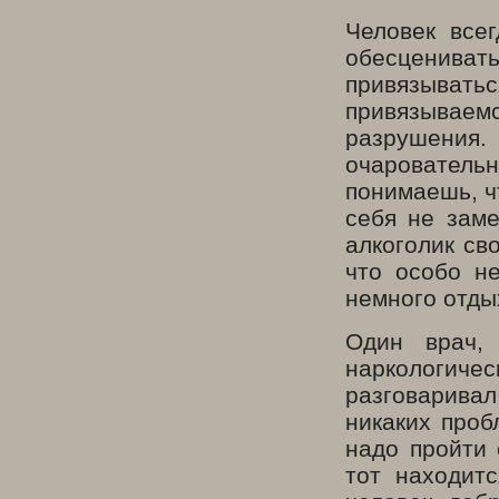
Человек все
обесценива
привязывать
привязываемся
разрушения
очаровател
понимаешь, чт
себя не заме
алкоголик св
что особо н
немного отды
Один врач,
наркологиче
разговаривал
никаких проб
надо пройти 
тот находит