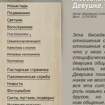
Девушке, 
Монастырь
Подвижники
Автор:
Иеромонах Соло
Дата:
12.09.2024.
Святыни
Богослужение
Насельники
Эта беседа
отношения с
Священноархимандрит
отношения е
Наместник и игумен
что у него 
Интервью насельников
специфичес
Проповеди
девушка обща
слышала, к
Пастырская страничка
Девушка пон
Паломническая служба
никак не мо
Новости
вся эта сит
Фотоальбом
роль навыки 
другое, н
Скиты, пустыни, подворья
ним общение
Интернет-магазин