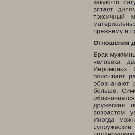
какую-то си
встает диле
токсичный 
материальны
прежнему и п
Отношения д
Брак мужчины
человека де
Иеромонах 
описывает р
обозначают 
больше. Сим
обозначается
дружеская л
возрастом у
Иногда можн
супружески
поддерживают