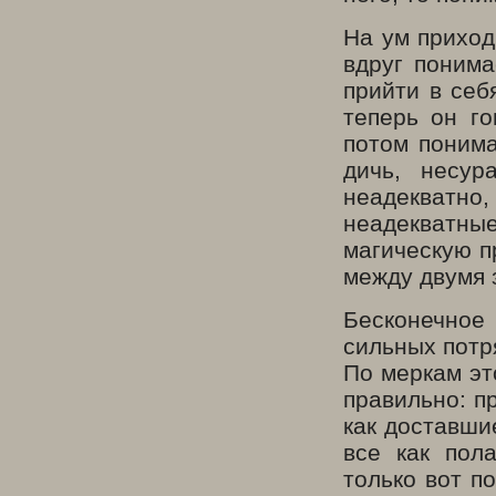
На ум приход
вдруг понима
прийти в себ
теперь он г
потом понима
дичь, несур
неадекватно
неадекватны
магическую п
между двумя 
Бесконечное
сильных потря
По меркам эт
правильно: п
как доставши
все как пола
только вот п