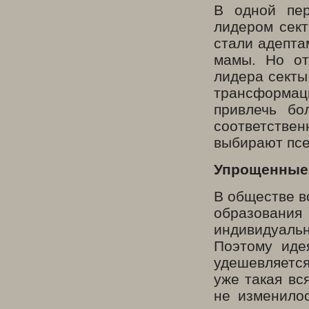
В одной пер
лидером сект
стали адепта
мамы. Но от
лидера секты
трансформац
привлечь бо
соответствен
выбирают псе
Упрощенные 
В обществе в
образования
индивидуаль
Поэтому иде
удешевляется
уже такая вс
не изменило