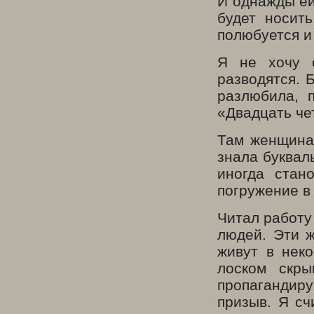
И однажды ей
будет носить
полюбуется и
Я не хочу с
разводятся. 
разлюбила, 
«Двадцать че
Там женщина 
знала букваль
иногда стан
погружение в
Читал работу
людей. Эти 
живут в нек
лоском скры
пропагандиру
призыв. Я сч