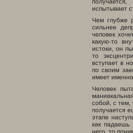
получаетс
испытывает с
Чем глубже р
сильнее депр
человек хоче
какую-то вн
истоки, он п
то эксцентр
вступает в н
по своим зак
имеет именно
Человек пыт
маниакальная
собой, с тем,
получается е
этапе наступ
как падаешь 
него, то пони