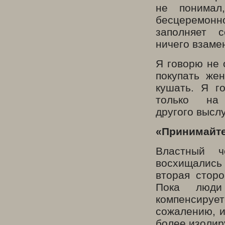
не понимал
бесцеремонн
заполняет 
ничего взаме
Я говорю не 
покупать же
кушать. Я г
только на
другого высл
«Принимайте 
Властный ч
восхищались 
вторая стор
Пока люди
компенсирует
сожалению, и
более изолир