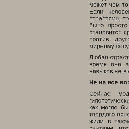
может чем-то
Если челове
страстями, то
было просто 
становится я
против дру
мирному сос
Любая страсть
время она з
навыков не в 
Не на все во
Сейчас мод
гипотетическ
как могло б
твердого осн
жили в тако
считаем, чт