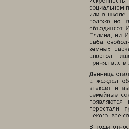
искренност
социальном п
или в школе.
положение в
объединяет. И
Еллина, ни И
раба, свобод
земных расч
апостол пиш
принял вас в
Денница стал
а жаждал об
втекает и в
семейные сою
появляются 
перестали п
некого, все с
В годы отно