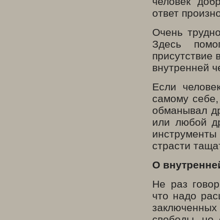
человек доб
ответ произн
Очень трудно
Здесь помо
присутствие 
внутренней ч
Если челове
самому себе,
обманывал др
или любой др
инструменты 
страсти тащат
О внутренне
Не раз говор
что надо рас
заключенны
свободы, но