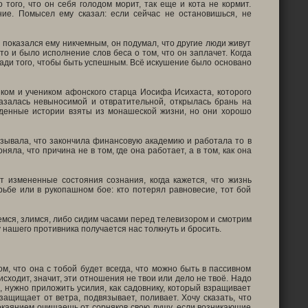
того, что он себя голодом морит, так еще и кота не кормит.
ние. Помысел ему сказал: если сейчас не остановишься, не
ь показался ему никчемным, он подумал, что другие люди живут
о и было исполнение слов беса о том, что он заплачет. Когда
ади того, чтобы быть успешным. Всё искушение было основано
ом и учеником афонского старца Иосифа Исихаста, которого
казалась невыносимой и отвратительной, открылась брань на
еденные истории взяты из монашеской жизни, но они хорошо
зывала, что закончила финансовую академию и работала то в
яла, что причина не в том, где она работает, а в том, как она
 измененные состояния сознания, когда кажется, что жизнь
рьбе или в рукопашном бое: кто потерял равновесие, тот бой
емся, злимся, либо сидим часами перед телевизором и смотрим
у нашего противника получается нас толкнуть и бросить.
м, что она с тобой будет всегда, что можно быть в пассивном
оисходит, значит, эти отношения не твои или дело не твоё. Надо
, нужно приложить усилия, как садовнику, который взращивает
защищает от ветра, подвязывает, поливает. Хочу сказать, что
 покаянием очищаешь от сорняков свою душу, если возникающие