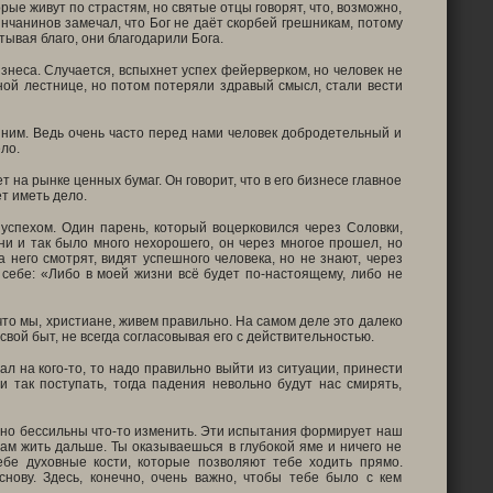
ые живут по страстям, но святые отцы говорят, что, возможно,
янчанинов замечал, что Бог не даёт скорбей грешникам, потому
тывая благо, они благодарили Бога.
знеса. Случается, вспыхнет успех фейерверком, но человек не
ной лестнице, но потом потеряли здравый смысл, стали вести
 ним. Ведь очень часто перед нами человек добродетельный и
ло.
т на рынке ценных бумаг. Он говорит, что в его бизнесе главное
ет иметь дело.
 успехом. Один парень, который воцерковился через Соловки,
зни и так было много нехорошего, он через многое прошел, но
а него смотрят, видят успешного человека, но не знают, через
л себе: «Либо в моей жизни всё будет по-настоящему, либо не
что мы, христиане, живем правильно. На самом деле это далеко
ой быт, не всегда согласовывая его с действительностью.
л на кого-то, то надо правильно выйти из ситуации, принести
и так поступать, тогда падения невольно будут нас смирять,
ютно бессильны что-то изменить. Эти испытания формирует наш
ам жить дальше. Ты оказываешься в глубокой яме и ничего не
бе духовные кости, которые позволяют тебе ходить прямо.
нову. Здесь, конечно, очень важно, чтобы тебе было с кем