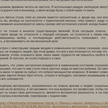
 только на психологическом уровне, но и на уровне святоотеческом.
шником, времени читать не хватало. Я использовал каждую свободную минуту
 в дороге или в больнице, у меня всегда была с собой какая-то книга.
ся святых отцов, тебе их учение кажется непонятным, и, вроде как, оно во
сь бы, вообще не соотносятся с практической жизнью, тебе помогут, когда 
еживания анализируются сквозь призму святоотеческих учений, иногда бывает 
т не только в анализе существующих явлений. Если ситуация опасна, 
оторое вроде не относится к текущей ситуации, но относится к твоим пе
овершаешь выбор, а последующая действительность показывает, чт
ь, а воспринимать ее как жизненный урок.
стреч с некоторыми людьми входим в измененное состояние сознания, значи
рых, не осуждать людей, при этом думая, что всё у них получается, потому чт
ложили, чтобы сохранить брак, через какие трудности им пришлось пройти
раний. В-третьих, не особо порицать и свое.
бывать, что узкие настроения рождаются в измененном состоянии сознани
азывал, что как-то ему стало очень грустно, когда он крестил ребенка. Он см
а какое-то время он забыл, что избрал монашество искренно. В момент изме
аже явился Иоанн Креститель, утешил и взбодрил, напомнил унывающему ие
 все забывается.
 подборку материалов, направленных на помочь врачам и людям социаль
чая на ее вопросы, я ей напомнил, что она выбрала эту профессию, чтобы п
ых ты начал свою деятельность, меняется восприятие реальности, и на пер
и ругань в коллективе, перебранки с пациентами.
Цикл «Преодолеть отчуждение (часть 1): Лекции о унынии, депрессии и о 
 ПОДХОДЫ К ПРОБЛЕМЕ ВЫХОДА. Дополнение о медсестре. Отрыв деятель