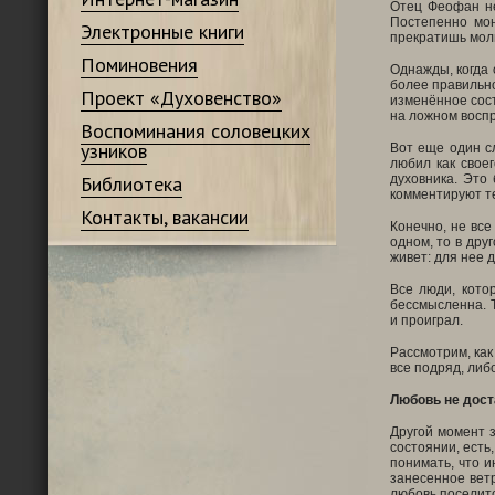
Отец Феофан не
Постепенно мон
Электронные книги
прекратишь моли
Поминовения
Однажды, когда 
более правильно
Проект «Духовенство»
изменённое сост
на ложном восп
Воспоминания соловецких
узников
Вот еще один с
любил как свое
Библиотека
духовника. Это
комментируют т
Контакты, вакансии
Конечно, не вс
одном, то в дру
живет: для нее 
Все люди, кото
бессмысленна. Т
и проиграл.
Рассмотрим, как
все подряд, либ
Любовь не дост
Другой момент з
состоянии, есть,
понимать, что и
занесенное ветр
любовь поселитс