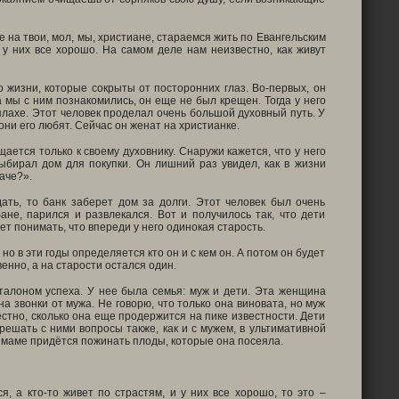
 на твои, мол, мы, христиане, стараемся жить по Евангельским
 у них все хорошо. На самом деле нам неизвестно, как живут
о жизни, которые сокрыты от посторонних глаз. Во-первых, он
 мы с ним познакомились, он еще не был крещен. Тогда у него
плахе. Этот человек проделал очень большой духовный путь. У
ни его любят. Сейчас он женат на христианке.
ается только к своему духовнику. Снаружи кажется, что у него
ыбирал дом для покупки. Он лишний раз увидел, как в жизни
аче?».
дать, то банк заберет дом за долги. Этот человек был очень
ане, парился и развлекался. Вот и получилось так, что дети
ет понимать, что впереди у него одинокая старость.
о в эти годы определяется кто он и с кем он. А потом он будет
енно, а на старости остался один.
талоном успеха. У нее была семья: муж и дети. Эта женщина
 звонки от мужа. Не говорю, что только она виновата, но муж
естно, сколько она еще продержится на пике известности. Дети
решать с ними вопросы также, как и с мужем, в ультимативной
и маме придётся пожинать плоды, которые она посеяла.
, а кто-то живет по страстям, и у них все хорошо, то это –