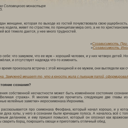
х Соловецкого монастыря
5.
дан женщине, которая по выходе из гостей почувствовала свою ущербность. 
 она ходила, живет по страстям, по принципам мира сего, а не по христиански
ей всё тяжело дается, у нее много трудностей.
«
Созависимость. При 
«
Созависимость. Ино
о себе: что замужем, что ее муж – хороший человек, и у них четверо детей. 
яжёлая, и отсутствует надежда что-то изменить.
 время произошла встреча с этой женщиной и ее мужем, они выглядели как с
а. Замужней мешает то, что в юности жила с пьющим папой, сформировал
тояние сознания?
ния собственной несчастности может быть изменённое состояние сознания
Великая стража». Я многим советую прочитать следующие две главы из
ные келейные заметки» иеросхимонаха Иеронима.
в рассказывается про схимонаха Феофана, который начал хорошо, и у кот
и духа хулы, у него в сознании были кричащие голоса. А началось всё с т
вным деланием, и ему пришел помысел, который он опознал как вражеский
 сварить борщ, покрошить овощи и приготовить отличный обед.