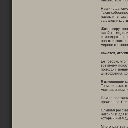
множеством проб
Нам иногда каже
Такая собраннос
навык, и ты уже
за рулем и крут
Жизнь верующего
какой-то модел
семнадцатого го
она отражается 
мирное состояни
Кажется, что ж
Ее говорю, что
временем понял,
приходит поним
шизофрения, хот
В измененном со
Ты молишься, и 
можешь вспомнит
Помню состояни
произошло. Свят
Слышал рассказ
интриги и дряз
который имел ду
Много раз так о