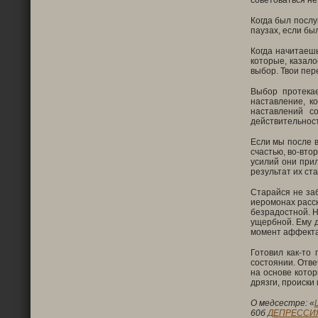
советоваться не
Когда был послу
паузах, если был
Когда начитаешь
которые, казало
выбор. Твои пер
Выбор протекае
наставление, к
наставлений с
действительност
Если мы после в
счастью, во-вто
усилий они при
результат их ста
Старайся не за
иеромонах расск
безрадостной. Н
ущербной. Ему д
момент аффекта
Готовил как-то
состоянии. Отве
на основе котор
дрязги, происки 
О медсестре: «
60б
ДЕПРЕССИЯ.