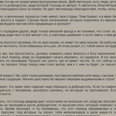
му что мы не знаем чужую внутреннюю жизнь. Действительно, есть люди, котор
кая-то добродетель, ради которой Господь их милует. А святитель Игнатий Бр
т благодарить Бога за скорби. Но дает им периоды благоденствия, чтобы, испы
но, и жизненные процессы тоже имеют свои стадии. Тоже бывает и в мире би
высоту и падает. Сколько было начальников, которые поднялись по карьер
возбудили против себя окружающих и рухнули?
о осуждаем других, видя только внешний фасад и не понимая, что стоит за
едь ради чего-то Бог милует его, а партнеры доверяют и хотят иметь с ним де
нь богатого человека. Он не христианин, но живет по-христиански. Он работае
я честность. Если обманешь хоть раз, об этом узнают, и с тобой никто не буд
то мы, как протестанты, должны измерять свою близость к Богу жизненным
о был период, когда он подумывал начать воровать, но одумался. В его жи
ть по заповедям. Прошло лет шесть, как он живет честно. Те, кто сейчас н
 он прошел. Когда перед ним стоял выбор, кем и с кем он будет, он сказа
ой момент. Мы себя переоцениваем, противопоставляем себя миру, считаем, 
тили традицию. Многие христианство меряют мерками выдуманными и строят св
орят, что даже свои падения надо обращать в добродетель. Если ты накрича
ириться с человеком, разобрать причины, по которым ты прогневался. Есл
о расти.
ть, что Господь каждому дает испытания на несколько лет, когда мы абсол
мы их проходим в русле добродетели, то выносим опыт, который помогает н
ь. Время проходит, и ты понимаешь, что этот период сформировал в те
 прессинг, под которые ты попал, тебя мобилизовали и дали какую-то ос