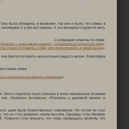
Она была убеждена, и возможно, так оно и было, что семья, в
м заповедям, и у них всё хорошо. А эта женщина старается жить
Следующие ответы по теме:
общении с зависимым главное – попытаться сохранить мир
».
гда стоит подумать и том, что перестроить в своей жизни
».
Но она боится потерять окончательно радость жизни. Атмосфера
частливая семья.
ась определенная модель поведения
»
. Нечто подобное было описано в книге иеромонаха Иоакима
 нее. Особенно интересны «Рассказы о духовной жизни» и
орого даже были Божественные откровения. Но потом он стал
ого, что он стал доверять своим мыслям. Однажды отец Феофан
. Помысел стал внушать, что пора прекращать молитву, что