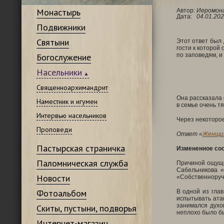
Монастырь
Автор:
Иеромона
Дата:
04.01.202
Подвижники
Святыни
Этот ответ был 
гости к которой
Богослужение
по заповедям, и 
Насельники
Священноархимандрит
Она рассказала 
Наместник и игумен
в семье очень т
Интервью насельников
Через некоторое
Проповеди
Ответ «
Женщин
Пастырская страничка
Измененное сос
Паломническая служба
Причиной ощуще
Сабельникова «
Новости
«Собственноруч
Фотоальбом
В одной из гла
испытывать атак
занимался духо
Скиты, пустыни, подворья
неплохо было бы
Интернет-магазин