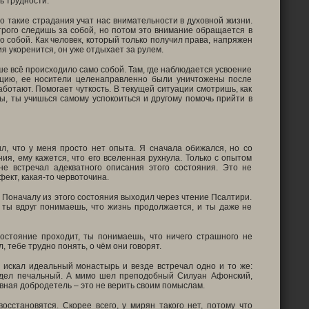
ь трудности.
 такие страдания учат нас внимательности в духовной жизни.
строго следишь за собой, но потом это внимание обращается в
о собой. Как человек, который только получил права, напряжен
ия укоренится, он уже отдыхает за рулем.
е всё происходило само собой. Там, где наблюдается усвоение
цию, ее носители целенаправленно были уничтожены после
ботают. Помогает чуткость. В текущей ситуации смотришь, как
ы, ты учишься самому успокоиться и другому помочь прийти в
ил, что у меня просто нет опыта. Я сначала обижался, но со
ия, ему кажется, что его вселенная рухнула. Только с опытом
е встречал адекватного описания этого состояния. Это не
ект, какая-то червоточина.
 Поначалу из этого состояния выходил через чтение Псалтири.
и ты вдруг понимаешь, что жизнь продолжается, и ты даже не
состояние проходит, ты понимаешь, что ничего страшного не
 тебе трудно понять, о чём они говорят.
 искал идеальный монастырь и везде встречал одно и то же:
сидел печальный. А мимо шел преподобный Силуан Афонский,
вная добродетель – это не верить своим помыслам.
осстановятся. Скорее всего, у мирян такого нет, потому что