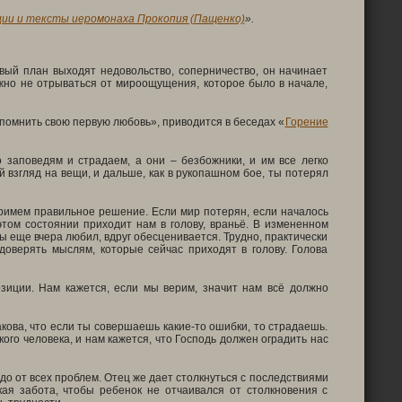
ции и тексты иеромонаха Прокопия (Пащенко)
».
рвый план выходят недовольство, соперничество, он начинает
ажно не отрываться от мироощущения, которое было в начале,
помнить свою первую любовь», приводится в беседах «
Горение
 заповедям и страдаем, а они – безбожники, и им все легко
 взгляд на вещи, и дальше, как в рукопашном бое, ты потерял
 примем правильное решение. Если мир потерян, если началось
этом состоянии приходит нам в голову, враньё. В измененном
ы еще вчера любил, вдруг обесценивается. Трудно, практически
доверять мыслям, которые сейчас приходят в голову. Голова
зиции. Нам кажется, если мы верим, значит нам всё должно
акова, что если ты совершаешь какие-то ошибки, то страдаешь.
ого человека, и нам кажется, что Господь должен оградить нас
до от всех проблем. Отец же дает столкнуться с последствиями
ая забота, чтобы ребенок не отчаивался от столкновения с