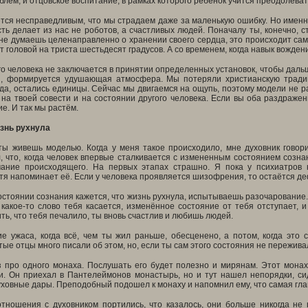
лем, и отцовское воспитание, в рамках которого ребенок учится преодолеват
тся несправедливым, что мы страдаем даже за маленькую ошибку. Но именно
ть делает из нас не роботов, а счастливых людей. Поначалу ты, конечно, 
 не думаешь целенаправленно о хранении своего сердца, это происходит сам
ит головой на триста шестьдесят градусов. А со временем, когда навык вожден
 человека не заключается в принятии определенных установок, чтобы дальш
и, формируется удушающая атмосфера. Мы потеряли христианскую тради
да, остались единицы. Сейчас мы двигаемся на ощупь, поэтому модели не ра
на твоей совести и на состоянии другого человека. Если вы оба раздражен
е. И так мы растём.
изнь рухнула
 ты живешь моделью. Когда у меня такое происходило, мне духовник говор
 что, когда человек впервые сталкивается с измененным состоянием сознан
ание происходящего. На первых этапах страшно. Я пока у психиатров н
я напоминает её. Если у человека проявляется шизофрения, то остаётся деф
стоянии сознания кажется, что жизнь рухнула, испытываешь разочарование.
какое-то слово тебя касается, изменённое состояние от тебя отступает, 
ь, что тебя печалило, ты вновь счастлив и любишь людей.
е ужаса, когда всё, чем ты жил раньше, обесценено, а потом, когда это 
ые отцы много писали об этом, но, если ты сам этого состояния не переживал,
 про одного монаха. Послушать его будет полезно и мирянам. Этот монах
ги. Он приехал в Пантелеймонов монастырь, но и тут нашел непорядки, 
ховные дары. Преподобный подошел к монаху и напомнил ему, что самая гла
тношения с духовником портились, что казалось, они больше никогда не в