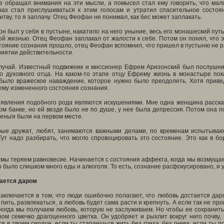
 обращал внимания на эти мысли, а помысел стал ему говорить, что мало 
ах стал прислушиваться к этим голосам и утратил спасительное состоя
тву, то я заплачу. Отец Феофан не понимал, как бес может заплакать.
он был у себя в пустыне, накатило на него уныние, весь его монашеский пут
й жизнью. Отец Феофан заплакал от жалости к себе. Потом он понял, что эт
ояние сознания прошло, отец Феофан вспомнил, что пришел в пустыню не р
риятии действительности.
лучай. Известный подвижник и миссионер Ефрем Аризонский был послушник
го духовного отца. На каком-то этапе отцу Ефрему жизнь в монастыре по
 было вражеское наваждение, которое нужно было преодолеть. Хотя прив
ему измененного состояния сознания.
е явления подобного рода являются искушениями. Мне одна женщина расска
гом банке, но ей везде было не по душе, у нее была депрессия. Потом она пон
деньги были на первом месте.
рые дружат, любят, занимаются важными делами, по временам испытывают
ут надо разбирать, что могло спровоцировать это состояние. Это как в бо
 мы теряем равновесие. Начинается с состояния аффекта, когда мы возмуща
о было слишком много еды и алкоголя. То есть, сознание расфокусировано, и 
ается даром
аключается в том, что люди ошибочно полагают, что любовь достается даро
 пить, развлекаться, а любовь будет сама расти и крепнуть. А если так не пр
ногда мы получаем любовь, которую не заслуживаем. Но чтобы ее сохранить
ом семечко драгоценного цветка. Он удобряет и рыхлит вокруг него почву, 
я в твоем сердце, если ты стараешься жить без греха, без гнева, если ты