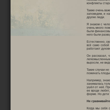
конфликты стара
Также очень важ
заповедям, и на
другие люди.
Я знаком с чело
очень много пом
были финансовые
него были разво
Естественно, св
всё само собой
работают духовн
Он рассказал, 
легкомысленным
выросли, не вид
Такие случаи не
пожинать плоды,
Например, знаю
занималась толь
ушёл от неё. Пр
ее вроде любят,
форме. Но дети 
Не сравнивайте
Когда мы себя с