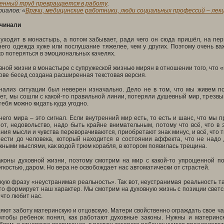
енный труд превращается в работу
.
иалов: «
Врачи, медицинские работники, люди социальных профессий – лек
ачинали
 уходит в монастырь, а потом забывает, ради чего он сюда пришёл, на пе
 него одежда хуже или послушание тяжелее, чем у других. Поэтому очень в
ко потеряться в эмоциональных качелях.
ной жизни в монастыре с супружеской жизнью мирян в отношении того, что «
нове бесед создана расширенная текстовая версия.
нализ ситуации был неверен изначально. Дело не в том, что мы живем по
ет, мы сошли с какой-то правильной линии, потеряли душевный мир, трезвый
тебя можно кидать куда угодно.
его мира – это сигнал. Если внутренний мир есть, то есть и шанс, что мы
от, недовольство, надо быть крайне внимательным, потому что всё, что в 
ния мысли и чувства переворачиваются, приобретают знак минус, и всё, что т
ести до человека, который находится в состоянии аффекта, что не надо 
ными мыслями, как водой трюм корабля, в котором появилась трещина.
коны духовной жизни, поэтому смотрим на мир с какой-то упрощенной по
егкостью, даром. Но вера не освобождает нас автоматически от страстей.
акую фразу «неустранимая реальность». Так вот, неустранимая реальность т
то формирует наш характер. Мы смотрим на духовную жизнь с позиции светск
 что любит нас.
яют заботу материнскую и отцовскую. Матери свойственно ограждать свое ча
 чтобы ребенок понял, как работают духовные законы. Нужны и материнск