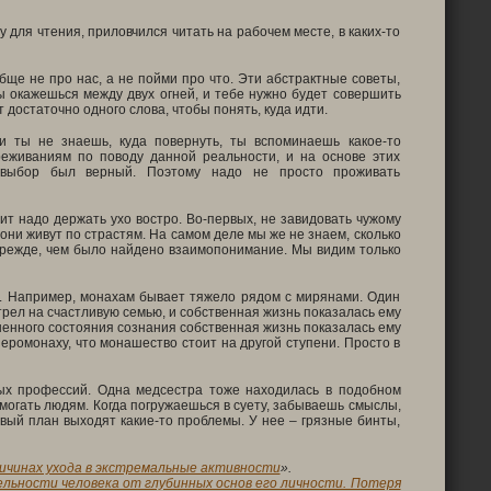
 для чтения, приловчился читать на рабочем месте, в каких-то
обще не про нас, а не пойми про что. Эти абстрактные советы,
ты окажешься между двух огней, и тебе нужно будет совершить
достаточно одного слова, чтобы понять, куда идти.
и ты не знаешь, куда повернуть, ты вспоминаешь какое-то
реживаниям по поводу данной реальности, и на основе этих
о выбор был верный. Поэтому надо не просто проживать
т надо держать ухо востро. Во-первых, не завидовать чужому
о они живут по страстям. На самом деле мы же не знаем, сколько
 прежде, чем было найдено взаимопонимание. Мы видим только
я. Например, монахам бывает тяжело рядом с мирянами. Один
отрел на счастливую семью, и собственная жизнь показалась ему
ненного состояния сознания собственная жизнь показалась ему
ромонаху, что монашество стоит на другой ступени. Просто в
ных профессий. Одна медсестра тоже находилась в подобном
омогать людям. Когда погружаешься в суету, забываешь смыслы,
вый план выходят какие-то проблемы. У нее – грязные бинты,
причинах ухода в экстремальные активности
».
ности человека от глубинных основ его личности. Потеря