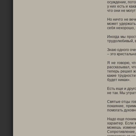
осуждение, пото
у них есть и ка
что они не могу
Но ничто не веч
может удержать 
себя нехорошо, 
Иногда мы прост
трудолюбивый, в
Знаю одного оче
– это кристальна
Я не говорю, ч
рассказывал, чт
теперь решил жи
какие трудности
будет никак».
Есть еще и друг
не так. Мы утра
Святые отцы гов
покаяние, прим
помогать духовн
Надо еще понима
характер. Если 
можешь изменит
Сопротивление,