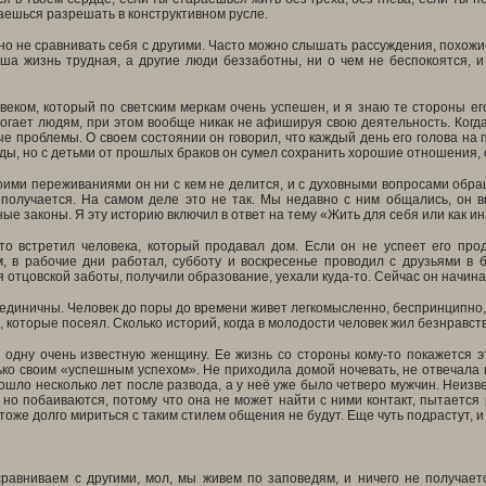
ешься разрешать в конструктивном русле.
но не сравнивать себя с другими. Часто можно слышать рассуждения, похожие
ша жизнь трудная, а другие люди беззаботны, ни о чем не беспокоятся, и
веком, который по светским меркам очень успешен, и я знаю те стороны ег
огает людям, при этом вообще никак не афишируя свою деятельность. Когда
 проблемы. О своем состоянии он говорил, что каждый день его голова на 
ды, но с детьми от прошлых браков он сумел сохранить хорошие отношения, о
оими переживаниями он ни с кем не делится, и с духовными вопросами обращ
 получается. На самом деле это не так. Мы недавно с ним общались, он в
ые законы. Я эту историю включил в ответ на тему «Жить для себя или как ин
что встретил человека, который продавал дом. Если он не успеет его про
, в рабочие дни работал, субботу и воскресенье проводил с друзьями в б
я отцовской заботы, получили образование, уехали куда-то. Сейчас он начина
 единичны. Человек до поры до времени живет легкомысленно, беспринципно, н
 которые посеял. Сколько историй, когда в молодости человек жил безнравств
 одну очень известную женщину. Ее жизнь со стороны кому-то покажется э
ко своим «успешным успехом». Не приходила домой ночевать, не отвечала на
ошло несколько лет после развода, а у неё уже было четверо мужчин. Неизв
 но побаиваются, потому что она не может найти с ними контакт, пытается 
тоже долго мириться с таким стилем общения не будут. Еще чуть подрастут, 
равниваем с другими, мол, мы живем по заповедям, и ничего не получается