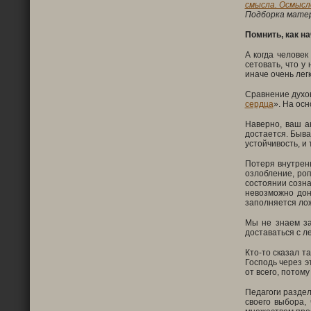
смысла. Осмысл
Подборка матер
Помнить, как н
А когда человек
сетовать, что у
иначе очень лег
Сравнение духов
сердца
». На ос
Наверно, ваш а
достается. Быва
устойчивость, и 
Потеря внутренн
озлобление, роп
состоянии созна
невозможно дон
заполняется лож
Мы не знаем за
доставаться с л
Кто-то сказал т
Господь через э
от всего, потому
Педагоги раздел
своего выбора,