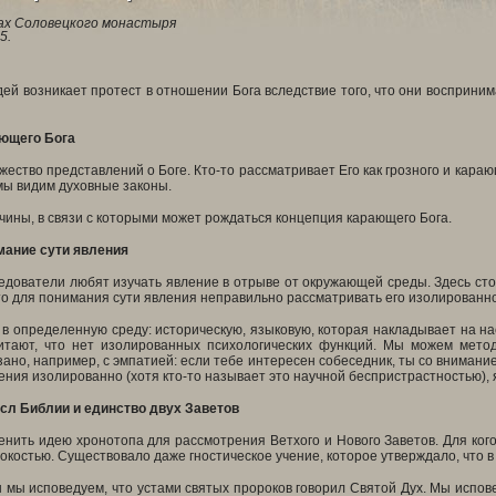
х Соловецкого монастыря
5.
ей возникает протест в отношении Бога вследствие того, что они восприним
ющего Бога
ество представлений о Боге. Кто-то рассматривает Его как грозного и карающ
мы видим духовные законы.
ины, в связи с которыми может рождаться концепция карающего Бога.
мание сути явления
дователи любят изучать явление в отрыве от окружающей среды. Здесь стои
что для понимания сути явления неправильно рассматривать его изолированн
в определенную среду: историческую, языковую, которая накладывает на нас
итают, что нет изолированных психологических функций. Мы можем метод
ано, например, с эмпатией: если тебе интересен собеседник, ты со внимание
ения изолированно (хотя кто-то называет это научной беспристрастностью),
сл Библии
и единство двух Заветов
нить идею хронотопа для рассмотрения Ветхого и Нового Заветов. Для ког
костью. Существовало даже гностическое учение, которое утверждало, что в 
мы исповедуем, что устами святых пророков говорил Святой Дух. Мы испове