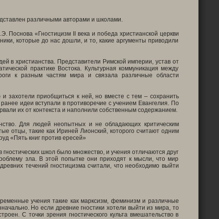
редставлен различными авторами и школами.
.Э. Поснова «Гностицизм
II
века и победа христианской церкви
ники, которые до нас дошли, и то, какие аргументы приводили
ей в христианства. Представители Римской империи, устав от
атической практике Востока. Культурная коммуникация между
роги к разным частям мира и связала различные области
 и захотели приобщиться к ней, но вместе с тем – сохранить
е ранее идеи вступали в противоречие с учением Евангелия. По
торвали их от контекста и наполнили собственным содержанием.
анство. Для людей неопытных и не обладающих критическим
ые отцы, такие как Ириней Лионский, которого считают одним
руд «Пять книг против ересей»
гностических школ было множество, и учения отличаются друг
проблему зла. В этой попытке они приходят к мысли, что мир
древних течений гностицизма считали, что необходимо выйти
временные учения такие как марксизм, феминизм и различные
начально. Но если древние гностики хотели выйти из мира, то
троен. С точки зрения гностического культа вмешательство в