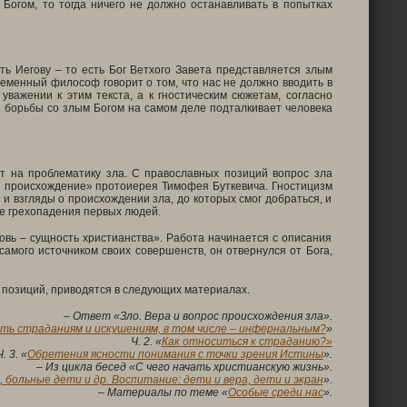
 Богом, то тогда ничего не должно останавливать в попытках
ть Иегову – то есть Бог Ветхого Завета представляется злым
временный философ говорит о том, что нас не должно вводить в
уважении к этим текста, а к гностическим сюжетам, согласно
я борьбы со злым Богом на самом деле подталкивает человека
т на проблематику зла. С православных позиций вопрос зла
и происхождение» протоиерея Тимофея Буткевича. Гностицизм
и взгляды о происхождении зла, до которых смог добраться, и
те грехопадения первых людей.
вь – сущность христианства». Работа начинается с описания
амого источником своих совершенств, он отвернулся от Бога,
 позиций, приводятся в следующих материалах.
– Ответ «Зло. Вера и вопрос происхождения зла».
ть страданиям и искушениям, в том числе – инфернальным?
»
Ч. 2. «
Как относиться к страданию?»
Ч. 3. «
Обретения ясности понимания с точки зрения Истины
».
– Из цикла бесед «С чего начать христианскую жизнь».
 больные дети и др. Воспитание: дети и вера, дети и экран
».
– Материалы по теме «
Особые среди нас
».