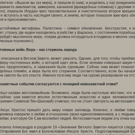
бители: «Вышли вы (из мира), и пришли (к нам), и родились у нас рождение
ражаете амалекитов, аммореев, хананеев [враждебные племена] с другими п
его), перешли Иордан чрез просветиельное и очистительное второе крещен
е вступать в часть наследия своего, в землю, которую показали вам чрез о
ия и присноживотия».
устойчивые метафоры. Палестина – символ обновления, бесстрастия, к 
ет, страну, где иудеи находились в рабстве у фараона, с состоянием порабощ
рейдёт мысленное море, сперва должна потрудиться в подвигах и многих скорб
лезные поучения»).
оянных войн. Вера – как стержень народа
 описанная в Ветхом Завете, может ужасать. Однако, для того, чтобы приб
еру постоянных войн, о которой идет речь. Если человек совершал какую-т
ожно предположить, и наказания были суровыми. Сейчас нам может показат
дебных племён, и вера была его стержнем. Соответственно, если бы начал
 не смогло бы его спасти. Именно поэтому люди так сурово реагировали на от
озаветные события согласуются с позицией новозаветной этики
?
 был назван жестоковыйным. Возможно, люди были настолько жёсткие, что 
 сейчас нам кажется вполне естественным: искусство и идеи человеколю
риевич Семёнов-Тян-Шанский) отмечал, что не стоит смотреть на ветхозавет
Иисус Христос пришёл дать миру новую заповедь. Конечно, о любви гово
ремена говорили о любви в отношении своих единоплеменников, а с людьми и
любви, в которую Он Сам возлюбил людей. Ветхозаветным людям эта этика е
пископа Александра в разделе 19 «Значение Ветхого Завета» пишется след
 Откровения Бог явил в Богочеловеке Иисусе Христе. Подготавливающий Е