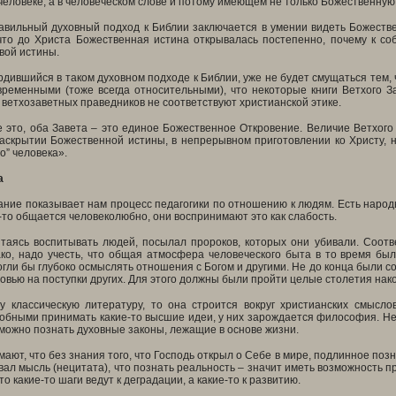
человеке, а в человеческом слове и потому имеющем не только Божественную,
авильный духовный подход к Библии заключается в умении видеть Божестве
что до Христа Божественная истина открывалась постепенно, почему к с
вой истины.
дившийся в таком духовном подходе к Библии, уже не будет смущаться тем,
ременными (тоже всегда относительными), что некоторые книги Ветхого За
 ветхозаветных праведников не соответствуют христианской этике.
 это, оба Завета – это единое Божественное Откровение. Величие Ветхого 
аскрытии Божественной истины, в непрерывном приготовлении ко Христу,
о” человека».
а
ие показывает нам процесс педагогики по отношению к людям. Есть народы
о-то общается человеколюбно, они воспринимают это как слабость.
ытаясь воспитывать людей, посылал пророков, которых они убивали. Соотв
ко, надо учесть, что общая атмосфера человеческого быта в то время был
гли бы глубоко осмыслять отношения с Богом и другими. Не до конца были с
овью на поступки других. Для этого должны были пройти целые столетия нако
у классическую литературу, то она строится вокруг христианских смысло
обными принимать какие-то высшие идеи, у них зарождается философия. Не к
можно познать духовные законы, лежащие в основе жизни.
ают, что без знания того, что Господь открыл о Себе в мире, подлинное по
ал мысль (нецитата), что познать реальность – значит иметь возможность пр
о какие-то шаги ведут к деградации, а какие-то к развитию.