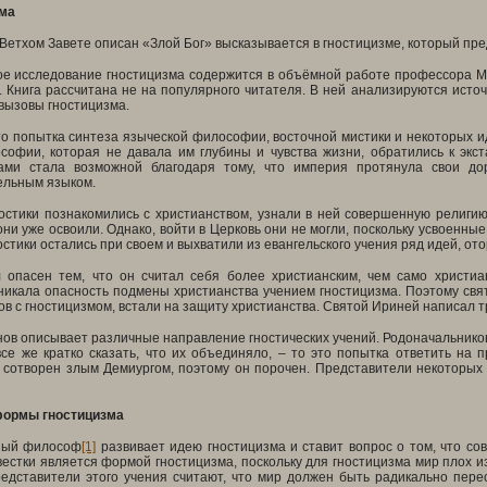
ма
в Ветхом Завете описан «Злой Бог» высказывается в гностицизме, который п
е исследование гностицизма содержится в объёмной работе профессора М
. Книга рассчитана не на популярного читателя. В ней анализируются источ
вызовы гностицизма.
о попытка синтеза языческой философии, восточной мистики и некоторых ид
софии, которая не давала им глубины и чувства жизни, обратились к экст
ами стала возможной благодаря тому, что империя протянула свои до
льным языком.
остики познакомились с христианством, узнали в ней совершенную религию
они уже освоили. Однако, войти в Церковь они не могли, поскольку усвоенны
остики остались при своем и выхватили из евангельского учения ряд идей, о
 опасен тем, что он считал себя более христианским, чем само христи
икала опасность подмены христианства учением гностицизма. Поэтому свят
ов с гностицизмом, встали на защиту христианства. Святой Ириней написал т
в описывает различные направление гностических учений. Родоначальников 
все же кратко сказать, что их объединяло, – то это попытка ответить на 
 сотворен злым Демиургом, поэтому он порочен. Представители некоторых 
ормы гностицизма
ный философ
[1]
развивает идею гностицизма и ставит вопрос о том, что со
естки является формой гностицизма, поскольку для гностицизма мир плох из
едставители этого учения считают, что мир должен быть радикально перес