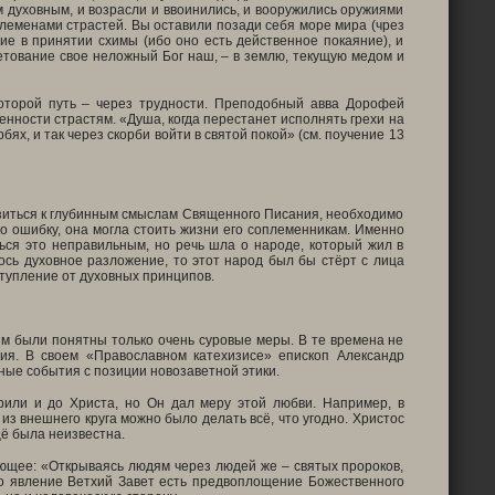
м духовным, и возрасли и ввоинились, и вооружились оружиями
леменами страстей. Вы оставили позади себя море мира (чрез
ие в принятии схимы (ибо оно есть действенное покаяние), и
бетование свое неложный Бог наш, – в землю, текущую медом и
которой путь – через трудности. Преподобный авва Дорофей
енности страстям. «Душа, когда перестанет исполнять грехи на
ях, и так через скорби войти в святой покой» (см. поучение 13
лизиться к глубинным смыслам Священного Писания, необходимо
о ошибку, она могла стоить жизни его соплеменникам. Именно
ься это неправильным, но речь шла о народе, который жил в
ось духовное разложение, то этот народ был бы стёрт с лица
ступление от духовных принципов.
им были понятны только очень суровые меры. В те времена не
бия. В своем «Православном катехизисе» епископ Александр
ные события с позиции новозаветной этики.
рили и до Христа, но Он дал меру этой любви. Например, в
з внешнего круга можно было делать всё, что угодно. Христос
щё была неизвестна.
ующее: «Открываясь людям через людей же – святых пророков,
го явление Ветхий Завет есть предвоплощение Божественного