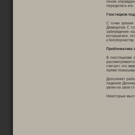
геном оправдан
переделать его.
Гностицизм под
С точки зрения 
Демиургом. С то
заблуждение на
которым все, чт
к богоборчеству.
Проблематика 
В гностицизме 
рассматриваетс
считает, что ми
прямо показывае
Дополняет рабо
падения Денниц
увлек на свою с
Некоторые мысли