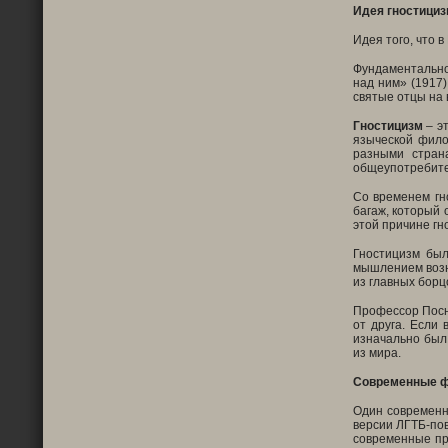
Идея гностициз
Идея того, что 
Фундаментально
над ним» (1917)
святые отцы на 
Гностицизм
– эт
языческой фило
разными стран
общеупотребите
Со временем гн
багаж, который 
этой причине гн
Гностицизм был
мышлением возн
из главных борц
Профессор Посно
от друга. Если 
изначально был
из мира.
Современные ф
Один современ
версии ЛГТБ-пов
современные пр