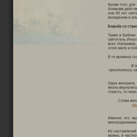
Кроме того, для
боевыми действи
они 40 лет скит
вхождению в зем
Борьба со стра
Также в Библии 
святитель Игна
всех. Например,
этого мало и по
В те времена то
В 
преодолении за
Одна женщина, 
жизнь вернулись
страсть, то чере
Слова жен
по
Именно это мы
виноградниками.
Из наставлений
можно, в частно