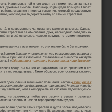
суть. Например, в ней много акцентов и моментов, связанных с
ся духовные смыслы. Например, когда иудеи покинули Египет,
з рабства страстям и период томления, который предшествует
землю, необходимо выдержать битву со своими страстями.
е. Для современного человека это кажется дикостью. Однако,
оими страстями за обновление духа, необходимо победить их
рнётся и всё остальное: человек покурит, потом ему покажется
перемешались с язычниками, то это знание было бы утрачено.
о в Ветхом Завете, упоминаются при рассмотрении вопроса о
кста «Обращение к полноте. Становление личности как путь
асть 3 «
Обращение к полноте и доминанта на лицо другого
».
ловек вроде бы вышел из наркотиков, но со временем в его
ять там, откуда вышел. Таким образом, если осталась какая-то
кт преодоления зависимого поведения. Текст «
Обращение к
исимому поведению (на примере наркотиков)?» глава «Чтобы
и ту святыню, через которую ты не сможешь перешагнуть”».
ину, им захотелось побыстрее заселить земли и заняться
 племена окрепли и начали терроризировать иудеев.
ной брани прости своих страстей и духов злобы поднебесной
обротолюбие», том 4, поучение 5), адресованого насельником