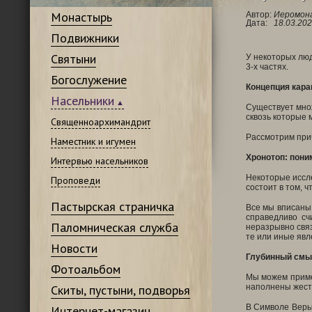
Монастырь
Автор:
Иеромона
Дата:
18.03.202
Подвижники
Святыни
У некоторых люд
3-х частях.
Богослужение
Концепция кара
Насельники
Существует множ
сквозь которые 
Священноархимандрит
Рассмотрим прич
Наместник и игумен
Хронотоп: пони
Интервью насельников
Некоторые иссле
Проповеди
состоит в том, 
Пастырская страничка
Все мы вписаны 
справедливо сч
Паломническая служба
неразрывно связ
те или иные явл
Новости
Глубинный смы
Фотоальбом
Мы можем приме
Скиты, пустыни, подворья
наполнены жесто
В Символе Веры 
Интернет-магазин