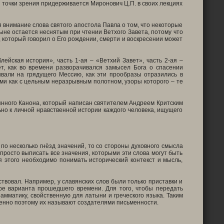
й точки зрения придерживается Миронович Ц.П. в своих лекциях
я внимание слова святого апостола Павла о том, что некоторые
ыне остается неснятым при чтении Ветхого Завета, потому что
т, который говорил о Его рождении, смерти и воскресении может
йская история», часть 1-ая – «Ветхий Завет», часть 2-ая –
т, как во времени разворачивался замысел Бога о спасении
ывали на грядущего Мессию, как эти прообразы отразились в
ами как с цельным неразрывным полотном, узоры которого – те
янного Канона, который написан святителем Андреем Критским
но к личной нравственной истории каждого человека, ищущего
о несколько гнёзд значений, то со стороны духовного смысла
просто выписать все значения, которыми эти слова могут быть
я этого необходимо понимать исторический контекст и мысль,
твовал. Например, у славянских слов были только приставки и
ре варианта прошедшего времени. Для того, чтобы передать
мматику, свойственную для латыни и греческого языка. Таким
менно поэтому их называют создателями письменности.