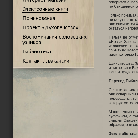
говорится о Мес
по Священной Б
Электронные книги
Только понимая,
Поминовения
не могут понять
оно снимается Х
Проект «Духовенство»
остаться непон
Воспоминания соловецких
Нельзя не отме
узников
«Новый Завет».
человечества. 
Библиотека
событиях Нового
идеи, которые Г
Контакты, вакансии
Единство двух З
и читается в Ве
Бога и нуждающе
Перевод Библии
Святые Кирилл и
они совершили н
переведены, то
которую хотел с
Многие моменты 
суффиксы, а та
смыслы Священн
образом, они со
Земля обетован