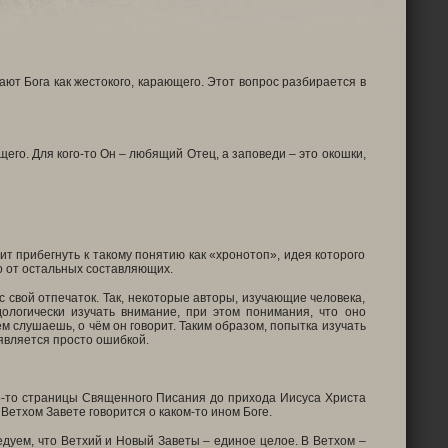
ают Бога как жестокого, карающего. Этот вопрос разбирается в
его. Для кого-то Он – любящий Отец, а заповеди – это окошки,
т прибегнуть к такому понятию как «хронотоп», идея которого
о от остальных составляющих.
 свой отпечаток. Так, некоторые авторы, изучающие человека,
ологически изучать внимание, при этом понимания, что оно
м слушаешь, о чём он говорит. Таким образом, попытка изучать
 является просто ошибкой.
о-то страницы Священного Писания до прихода Иисуса Христа
Ветхом Завете говорится о каком-то ином Боге.
дуем, что Ветхий и Новый Заветы – единое целое. В Ветхом –