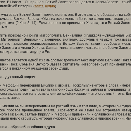
сии. В Новом – Он пришел. Ветхий Завет воплощается в Новом Завете – тако
иблейской Истории (
текст
,
аудио
).
 куда ведет Ветхий Завет, можно понять его. В этом смысле обращают на себ
 смысла Ветхого Завета. «Умы их ослеплены: ибо то же самое покрывало дон
ристом» (2 Кор. 3, 14). Если человек не принимает Христа, то и Ветхий Заве
ятым.
тить прекрасной книги митрополита Вениамина (Пушкаря) «Священная Библе
 Митрополит Вениамин лаконично, внятным, доступным языком показывае
Как этот замысел реализовывался в Ветхом Завете, какие прообразы указ
 Завета и в жизни Христа. Данная книга знакомит читателя с обоими Завет
осподь открывает ищущим Его.
аветов является одной из смысловых доминант бессмертного Великого Пока
ликий Пост. События Ветхого Завета святитель интерпретирует применитель
гося в покаянном очищении своей души.
 – духовный подвиг
 Мефодий переводили Библию с иврита. Поскольку некоторые слова имеют п
астоящий подвиг. Если взять какую-нибудь фразу из Библии в подлиннике и 
 состыковать все их в осмысленную конфигурацию – это огромный труд. Дл
казать автор.
Библии были непереводимы на русский язык в том виде, в котором он сущес
кже простое прошедшее время. В греческом же языке мы встречаем четы
ого Писания, святые Кирилл и Мефодий применили к славянским словам гра
здали новую структуру, которая укоренилась в славянском мировоззрении. И
ная – образ обновлённого духа