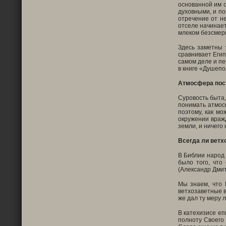
основанной им о
духовными, и по
отречение от н
отселе начинает
млеком безсмер
Здесь заметны 
сравнивает Егип
самом деле и пе
в книге «Душепо
Атмосфера пост
Суровость быта,
понимать атмосф
поэтому, как м
окружении враж
земли, и ничего
Всегда ли ветх
В Библии народ
было того, что
(Александр Дмит
Мы знаем, что 
ветхозаветные в
же дал ту меру 
В катехизисе е
полноту Своего