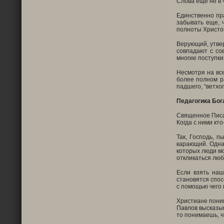
Слова еще не в 
Единственно пр
забывать еще, 
полноты Христо
Верующий, утвер
совпадают с сов
многие поступки
Несмотря на все
более полном р
падшего, “ветхог
Педагогика Бог
Священное Писан
Когда с ними кт
Так, Господь, п
карающий. Одна
которых люди мо
откликаться люб
Если взять наш
становятся спос
с помощью чего 
Христиане поним
Павлов высказыв
то понимаешь, чт