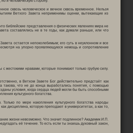
 но и человеческую сторону.
нное сквозь человеческое и вечное сквозь временное. Нельзя
обытиям Ветхого Завета неприменимы оценки, вытекающие из
 что библейские представления о физических явлениях мира не
вета составлялись не в те годы, как думали раньше, или что
Завета остается непоколебимым; его суть в неуклонном и все
 несмотря на упорно проявляющуюся немощь и сопротивление
 с жестокими нравами, которые понимают только грубую силу.
етственно, в Ветхом Завете Бог действительно предстаёт как
а такова, что не до конца выработались понятия, с помощью
озданы условия, когда сердца людей могли бы быть способными
пления культурного богатства.
в. Только по мере накопления культурного богатства народы
ак дисциплина, которую преподают в университетах, а как то,
знание жизни невозможно. Что значит подлинное? Академик И.П.
едугадать её течение. То есть если ты знаешь духовный закон,