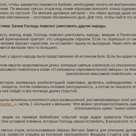
 того, чтобы адекватно перевести Библию, необходимо понять её внутреннюю 
ями. По мнению святых отцов под этими образами военного плана содержат
ались по пустыне. По мнению духовных авторов – это образ выхода души и
лю обетованную – состояние обновлённого духа. Для того, чтобы найти эту 
стями. Зачем Господь повелел уничтожить другие народы
есть эпизод, когда Господь повелел уничтожить народы, жившие в Палестин
тий Брянчанинов трактует это следующим образом. Если ты борешься со св
 человек бросает наркотики, но оставляет гашиш по выходным. Через него ве
явится желание чего-то большего.
лько у одного народа было представление об истинном Боге. Если бы иудеи 
этом смысле нравственные уроки, которые святые извлекали из описанног
висимого поведения в главе «
О забывании наркоманической эмоции» из те
преодоления зависимого поведения», ч
которая занималась реабилитацией зависимых, делилась наблюдениями: че
 сигареты, потом появилась половая распущенность, а потом он оказался оп
з неё пойдёт и всё полчище других страстей.
щины включены в контекст иных размышлений, рассматривающих иной аспе
лноте…
», часть
1 «Большее и меньшее: Что можно противопоставить зав
остановиться, нужно “нужно найт
 видим на примере библейских событий: когда иудеи захватили Палест
 Они оставили племена, которые Господь сказал истребить. В результате те
 святых отцов, использовавших образы Ветхого Завета для описания духов
сти, привести отрывок из поучения преподобного Феодора Студита (см. «Д