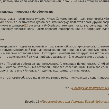
о, потому что если человек несовершенен, плох и не был сотворен благим
талкивает человека к богоборчеству
некоторых гностических культов Иисус Христос пришёл для того, чтобы уби
чки зрения гностического культа всё, что наверху, является злом. Другой со
личие в фильмах
[2]
отсылок к библейским текстам, поскольку речь идет об 
о наверху является злом. Таким образом, фиксированная в гностицизме иде
зла
совершается подмена понятий о том, каким образом христианство отвечае
я в фундаментальной книге дореволюционного периода «Зло, его сущность 
р изначально сотворен злым. Протоирей Тимофей анализирует все источники 
т, что христианский взгляд наиболее адекватен. Зло вошло в мир в результа
ту о. Тимофея работа священномученика Александра (Миропольского) «Любо
ы – Ангела, который был сотворен наиболее совершенным. Посчитав себя с
торону часть иных Ангелов. К падению подтолкнул он и человека.
 о том, каким образом наличие зла в мире может пониматься с христианских
Ч 1. «
Почему Бог попускает бы
Беседа 13 «
Происхождение зла. Промысл Божий: бедствия,