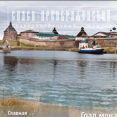
Главная →
Град мон