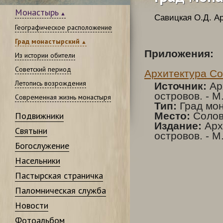
Монастырь
Савицкая О.Д.
Ар
Географическое расположение
Град монастырский
Приложения:
Из истории обители
Советский период
Архитектура С
Летопись возрождения
Источник:
Ар
островов. - М.
Современная жизнь монастыря
Тип:
Град мо
Подвижники
Место:
Солов
Издание:
Арх
Святыни
островов. - М.
Богослужение
Насельники
Пастырская страничка
Паломническая служба
Новости
Фотоальбом