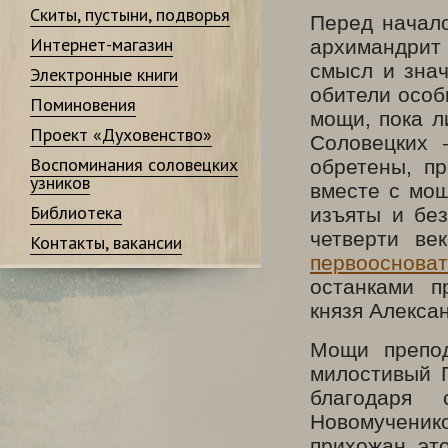
Скиты, пустыни, подворья
Перед начал
Интернет-магазин
архимандрит
смысл и зна
Электронные книги
обители особ
Поминовения
мощи, пока л
Проект «Духовенство»
Соловецких 
Воспоминания соловецких
обретены, п
узников
вместе с мо
Библиотека
изъяты и бе
четверти ве
Контакты, вакансии
первооснова
останками п
князя Алекса
Мощи препод
милостивый 
благодаря
Новомученико
прихожан эт