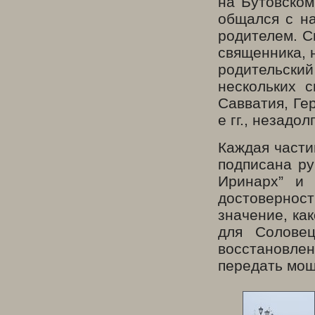
на Бутовском
общался с на
родителем. С
священника, 
родительск
нескольких 
Савватия, Ге
е гг., незад
Каждая части
подписана ру
Иринарх” и 
достовернос
значение, ка
для Соловец
восстановлен
передать мощ