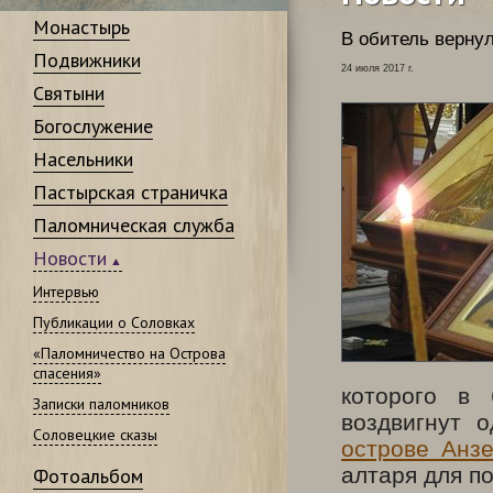
Монастырь
В обитель верну
Подвижники
24 июля 2017 г.
Святыни
Богослужение
Насельники
Пастырская страничка
Паломническая служба
Новости
Интервью
Публикации о Соловках
«Паломничество на Острова
спасения»
которого в 
Записки паломников
воздвигнут 
Соловецкие сказы
острове Анз
алтаря для п
Фотоальбом