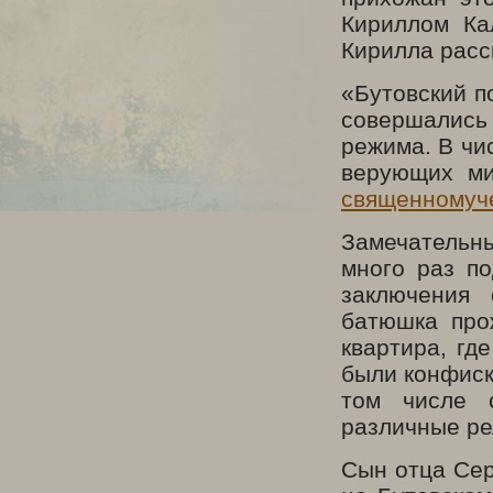
Кириллом Ка
Кирилла расс
«Бутовский по
совершались 
режима. В чи
верующих ми
священномуч
Замечательн
много раз по
заключения
батюшка про
квартира, гд
были конфиск
том числе 
различные ре
Сын отца Сер