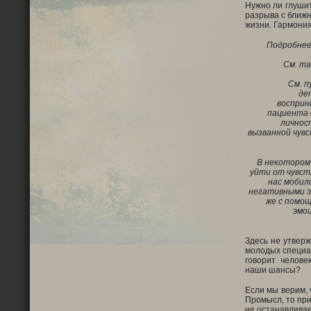
Нужно ли глушит
разрыва с ближн
жизни. Гармония
Подробнее 
См. та
См. п
де
восприн
пациента 
личнос
вызванной чув
В некотором
уйти от чувст
нас мобил
негативными э
же с помощ
эмо
Здесь не утверж
молодых специал
говорит челове
наши шансы?
Если мы верим, 
Промысл, то при
не останавливае