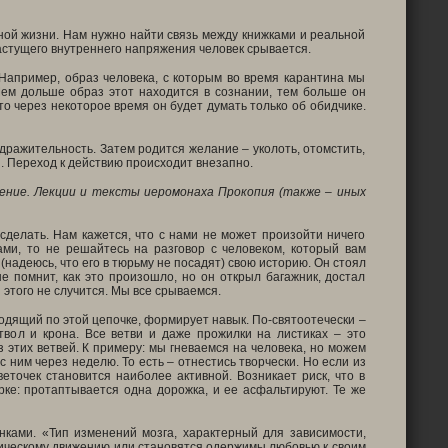
ной жизни. Нам нужно найти связь между книжками и реальной
астущего внутреннего напряжения человек срывается.
Например, образ человека, с которым во время карантина мы
 Чем дольше образ этот находится в сознании, тем больше он
 то через некоторое время он будет думать только об обидчике.
дражительность. Затем родится желание – уколоть, отомстить,
я. Переход к действию происходит внезапно.
щение. Лекции и тексты иеромонаха Прокопия (также – иных
 сделать. Нам кажется, что с нами не может произойти ничего
ами, то не решайтесь на разговор с человеком, который вам
(надеюсь, что его в тюрьму не посадят) свою историю. Он стоял
не помнит, как это произошло, но он открыл багажник, достал
 этого не случится. Мы все срываемся.
одящий по этой цепочке, формирует навык. По-святоотечески –
твол и крона. Все ветви и даже прожилки на листиках – это
 этих ветвей. К примеру: мы гневаемся на человека, но можем
 с ним через неделю. То есть – отнестись творчески. Но если из
еточек становится наиболее активной. Возникает риск, что в
рке: протаптывается одна дорожка, и ее асфальтируют. Те же
ками. «Тип изменений мозга, характерный для зависимости,
итическому движению или становятся одержимы любовью к своим