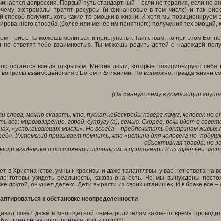
инается депрессия. Первый путь стандартный – если не терапия, если не ант
очему экстремалы тратят ресурсы (и финансовые в том числе) и так риску
 способ получить хоть какие-то эмоции в жизни. И хотя мы позиционируем э
ированного способа (более или менее им понятного) получения тех эмоций,
гом – риск. Ты можешь молиться и приступать к Таинствам, но при этом Бог н
и не ответят тебе взаимностью. Ты можешь родить детей с надеждой получ
ос остается всегда открытым.
Многие люди, которые позиционируют себя к
вопросы взаимодействия с Богом и ближними. Но возможно, правда жизни со
(На данную тему в композиции групп
 слова, можно сказать, что, пуская небоскребы поверг лачуг, человек не 
ь все: мировоззрение, город, супругу (а), семью. Скорее, речь идет о со
ах, «успокаивающих мысль». Но всегда – предпочитать доктринам живых лю
ред». Ухтомский призывает помнить, что «
истина для человека не “подушк
объективная правда, не за
ысли академика о постижении истины см. в приложении 2 из третьей част
 лет в Христианстве, умны и красивы и даже талантливы, у вас нет ответа на 
сле готовы увидеть реальность, какова она есть. Но мы вынуждены посто
же другой, он ушел далеко. Дети вырасти из своих штанишек. И в браке все – 
аптироваться к обстановке неопределенности
авал совет даже в многодетной семье родителям какое-то время проводить
бходимо снова пристроиться друг к другу
[6]
.