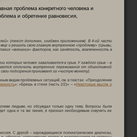
вная проблема конкретного человека и
облема и обретение равновесия,
лей» (текст дополнен, снабжен приложением). В 4-ой части
й мир и решить свою главную внутреннюю «проблему» (срывы,
таких «внешних» факторов, как занятость, вовлеченность в
нии которых человек заваливается в срыв. У каждого срыв – в
олучается отличить внутренние переживания от объективной
н свои подозрения принимает за «чистую монету).
иным видам проблемных ситуаций, см. в текстах: «Преодоление
женность
»; «Брешь в стене (часть 2/2)» – «
Некоторые мысли о
огими людьми, но обсуждал только одну тему. Вопросы были
одит одна и та же линия, я признал необходимым озвучить ее
рессия. С другой – зарождающиеся психиатрические диагнозы,