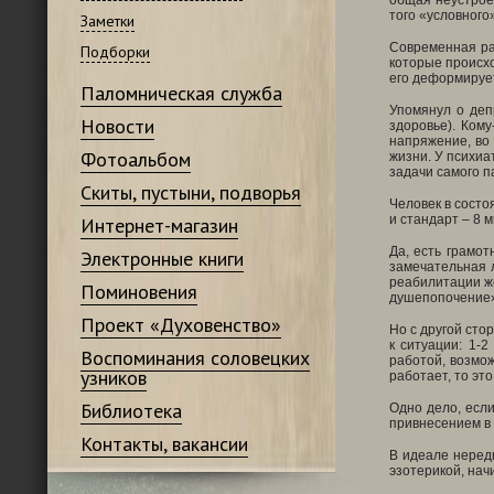
общая неустрое
того «условного»
Заметки
Современная ра
Подборки
которые происхо
его деформируе
Паломническая служба
Упомянул о деп
Новости
здоровье). Ком
напряжение, во
Фотоальбом
жизни. У психиа
задачи самого п
Скиты, пустыни, подворья
Человек в состо
и стандарт – 8 
Интернет-магазин
Да, есть грамо
Электронные книги
замечательная 
реабилитации же
Поминовения
душепопочение
Проект «Духовенство»
Но с другой сто
к ситуации: 1-
Воспоминания соловецких
работой, возмо
узников
работает, то эт
Библиотека
Одно дело, есл
привнесением в 
Контакты, вакансии
В идеале неред
эзотерикой, нач