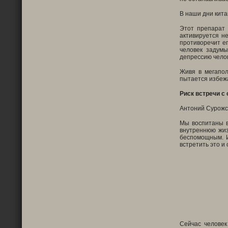
В наши дни кита
Этот препарат 
активируется н
противоречит ег
человек задумы
депрессию чело
Живя в мегапол
пытается избеж
Риск встречи с 
Антоний Сурожск
Мы воспитаны в
внутреннюю жиз
беспомощным. И
встретить это и 
Сейчас человек