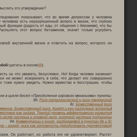
смыслить это утверждение?
ледования показывают, что во время депрессии у человека
у человека есть неразрешенный вопрос в жизни, что глубоко
ый функции (радость от еды, от общения с близкими), что бы
аспылять этот вопрос Кетамином, значит только усугубить
своей внутренней жизни и ответить на вопрос, которого он
собой
(цитаты в сноске
[4]
).
ть за что уважать, безусловно. Но! Когда человек начинает
 он не может искоренить в себе, что делает его совершенно
то тоже нужно увидеть. Нужно мужество и бесстрашие, чтобы
ске в цикле бесед «Преодоление игрового механизма» пункты:
8b.
Риск паталогический и риск творческий
8c.
Божественный риск
яжение. Божественный риск. Азарт и его различные аспекты
|
ятствие как задача. Третий уровень аффективного развития
о целях частных и главной цели, которой частные подчинены
9d.
Комментарии к книге, разбираемой в пунктах 9b и 9c
ача
–
азарт, риск как готовность преодолевать препятствия)
аем. Он работает, но работа его не удовлетворяет. Растет