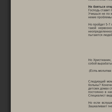
Не бояться отк
Господь ставит 
Учишься не по к
некие проблемы,
Но пройдет 5-7 
такой нервозн
неопределеннос
пытаются людей
Но Христианин, 
собой вырабатыв
(Есть молитва 
Следующий моме
больны? Конечн
детских домах с
постоянно в на
Специалист вид
Но если вслуши
Зашкаливает гне