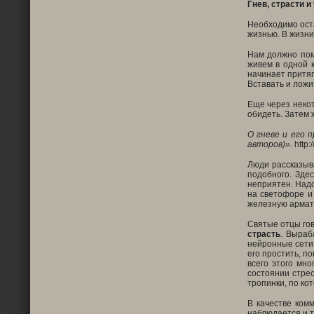
Гнев, страсти 
Необходимо оста
жизнью. В жизни
Нам должно пом
живем в одной к
начинает притяг
Вставать и ложи
Еще через некот
обидеть. Затем 
О гневе и его 
авторов)».
http:
Люди рассказыва
подобного. Зде
неприятен. Надо
на светофоре и 
железную арматур
Святые отцы гов
страсть
. Выраб
нейронные сети.
его простить, п
всего этого мно
состоянии стрес
тропинки, по ко
В качестве ком
наблюдается и т