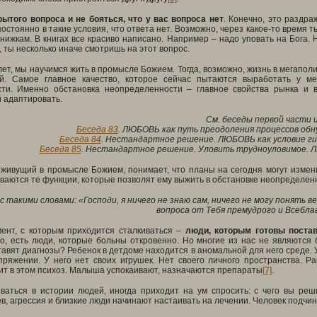
рытого вопроса и не бояться, что у вас вопроса нет
. Конечно, это раздра
постоянно в такие условия, что ответа нет. Возможно, через какое-то время
нижкам. В книгах все красиво написано. Например – надо уповать на Бога. Н
 ты несколько иначе смотришь на этот вопрос.
лет, мы научимся жить в промысле Божием. Тогда, возможно, жизнь в мегаполи
ой. Самое главное качество, которое сейчас пытаются выработать у м
ти. Именно обстановка неопределенности – главное свойства рынка и в
 адаптировать.
См. беседы первой части 
Беседа 83
. ЛЮБОВЬ как путь преодоления процессов обн
Беседа 84
. Нестандартное решение. ЛЮБОВЬ как условие г
Беседа 85
. Нестандартное решение. Уловить трудноуловимое. Л
живущий в промысле Божием, понимает, что планы на сегодня могут измени
аются те функции, которые позволят ему выжить в обстановке неопределен
с такими словами: «
Господи, я ничего не знаю сам, ничего не могу понять в
вопроса от Тебя премудрого и Всебла
нт, с которым приходится сталкиваться –
люди, которым готовы постав
о, есть люди, которые больны откровенно. Но многие из нас не являются 
тавят диагнозы? Ребенок в детдоме находится в аномальной для него среде. У
пряжении. У него нет своих игрушек. Нет своего личного пространства. Р
ит в этом психоз. Малыша успокаивают, назначаются препараты
[7]
.
ваться в истории людей, иногда приходит на ум спросить: с чего вы реши
в, агрессия и близкие люди начинают настаивать на лечении. Человек подчин