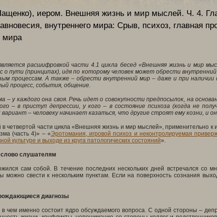
ащенко), иером.
Внешняя жизнь и мир мыслей. Ч. 4. Гла
авновесия, внутреннего мира: Срыв, психоз, главная пр
о мира
вляется расшифровкой части 4.1 цикла бесед «Внешняя жизнь и мир мыс
с о пути (принципах), идя по которому человек может обрести внутренни
ным процессам. А также – обрести внутренний мир – даже и при наличии 
ый процесс, события, общение.
а – у каждого она своя. Речь идет о совокупности предпосылок, на основа
кого – в приступ депрессии, у кого – в состояние психоза (когда не п
 вариант – человеку начинает казаться, что другие строят ему козни, и о
 в четвертой части цикла «Внешняя жизнь и мир мыслей», применительно к 
зма (часть 4)» – «
Эротомания, игровой психоз и неконтролируемая привер
ной культуре и выходе из круга патологических состояний
».
слово слушателям
жился сам собой. В течение последних нескольких дней встречался со мн
ты можно свести к нескольким пунктам. Если на поверхность сознания вых
арождающиеся диагнозы
 в чем именно состоит ядро обсуждаемого вопроса. С одной стороны – деп