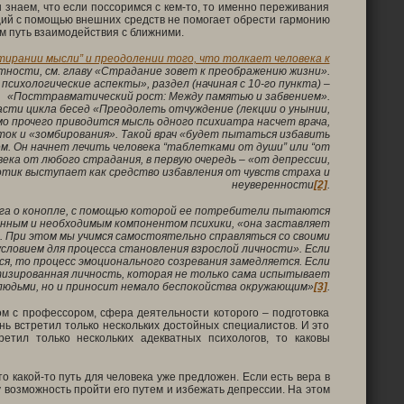
знаем, что если поссоримся с кем-то, то именно переживания
ций с помощью внешних средств не помогает обрести гармонию
им путь взаимодействия с ближними.
“тирании мысли” и преодолении того, что толкает человека к
стности, см. главу «
Страдание зовет к преображению жизни».
ихологические аспекты», раздел (начиная с 10-го пункта) –
«Посттравматический рост: Между памятью и забвением».
асти цикла бесед «Преодолеть отчуждение (лекции о унынии,
мо прочего приводится мысль одного психиатра насчет врача,
ок и «зомбирования». Такой врач «будет пытаться избавить
 Он начнет лечить человека “таблетками от души” или “от
ека от любого страдания, в первую очередь – «от депрессии,
тик выступает как средство избавления от чувств страха и
неуверенности
[2]
.
ога о конопле, с помощью которой ее потребители пытаются
нным и необходимым компонентом психики, «
она заставляет
 При этом мы учимся самостоятельно справляться со своими
ловием для процесса становления взрослой личности». Если
я, то процесс эмоционального созревания замедляется. Если
изированная личность, которая не только сама испытывает
людьми, но и приносит немало беспокойства окружающим»
[3]
.
ком с профессором, сфера деятельности которого – подготовка
нь встретил только нескольких достойных специалистов. И это
ретил только нескольких адекватных психологов, то каковы
о какой-то путь для человека уже предложен. Если есть вера в
у возможность пройти его путем и избежать депрессии. На этом