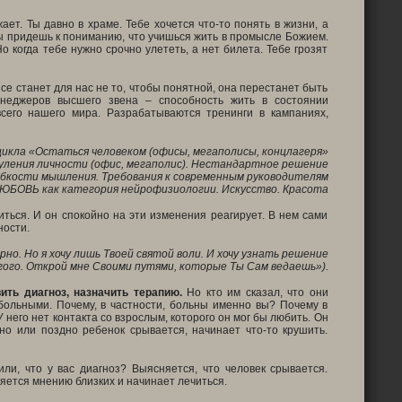
жает. Ты давно в храме. Тебе хочется что-то понять в жизни, а
 ты придешь к пониманию, что учишься жить в промысле Божием.
о когда тебе нужно срочно улететь, а нет билета. Тебе грозят
се станет для нас не то, чтобы понятной, она перестанет быть
енеджеров высшего звена – способность жить в состоянии
сего нашего мира. Разрабатываются тренинги в кампаниях,
цикла «Остаться человеком (офисы, мегаполисы, концлагеря»
уления личности (офис, мегаполис). Нестандартное решение
ибкости мышления. Требования к современным руководителям
ЮБОВЬ как категория нейрофизиологии. Искусство. Красота
ться. И он спокойно на эти изменения реагирует. В нем сами
ности.
ерно. Но я хочу лишь Твоей святой воли. И хочу узнать решение
гого. Открой мне Своими путями, которые Ты Сам ведаешь»).
ить диагноз, назначить терапию.
Но кто им сказал, что они
больными. Почему, в частности, больны именно вы? Почему в
 него нет контакта со взрослым, которого он мог бы любить. Он
ано или поздно ребенок срывается, начинает что-то крушить.
ли, что у вас диагноз? Выясняется, что человек срывается.
яется мнению близких и начинает лечиться.