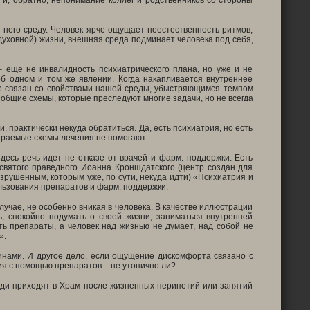
 и, обратно, непонимание коллег и родственников со стороны
 него среду. Человек ярче ощущает неестественность ритмов,
духовной) жизни, внешняя среда подминает человека под себя,
 еще не инвалидность психиатрического плана, но уже и не
об одном и том же явлении. Когда накапливается внутреннее
же связан со свойствами нашей среды, убыстряющимся темпом
 общие схемы, которые преследуют многие задачи, но не всегда
, практически некуда обратиться. Да, есть психиатрия, но есть
бираемые схемы лечения не помогают.
есь речь идет не отказе от врачей и фарм. поддержки. Есть
святого праведного Иоанна Кроншдатского (центр создан для
зрушенным, которым уже, по сути, некуда идти) «Психиатрия и
ользования препаратов и фарм. поддержки.
лучае, не особенно вникая в человека. В качестве иллюстрации
ь, спокойно подумать о своей жизни, заниматься внутренней
ть препараты, а человек над жизнью не думает, над собой не
».
инами. И другое дело, если ощущение дискомфорта связано с
сия с помощью препаратов – не утопично ли?
Люди приходят в Храм после жизненных перипетий или занятий