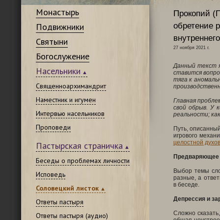
Монастырь
Прокопий (П
Подвижники
обретение р
внутреннег
Святыни
27 ноября 2021 г.
Богослужение
Данный текст я
Насельники
ставится вопро
тяга к аномаль
Священноархимандрит
производственн
Наместник и игумен
Главная проблем
свой обрыв. У 
Интервью насельников
реальности; как
Проповеди
Путь, описанный
игрового механи
целостной духов
Пастырская страничка
Предваряющее 
Беседы о проблемах личности
Выбор темы сло
Исповедь
разные, а отве
в беседе.
Соловецкий листок
Депрессия и з
Ответы пастыря
Сложно сказать,
Ответы пастыря (аудио)