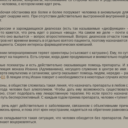
нность жизни, конфликты, непонимание со стороны коллег и родственников
 человека, о котором ниже идет речь.
бочая обстановка все более и более погружает человека в аномальную для
дят снаружи него. При отсутствии действительно выстроенной внутренней (
т.
рессии и зарождающихся диагнозах (есть так называемые «дисфункции» –
у-то кажется, что речь идет о разных «веща». На самом же деле – почти 
 что оно выльется – вопрос второстепенный. Вопрос диагнозов отчасти то
тров нет времени вникать в отдельно взятого пациента, поэтому назначаются
ациента. Скорее интересы фармацевтических компаний.
янии гипернапряжения теряет ориентиры («съезжает с катушек»). Ему, по сути
минут на пациента. Есть случаи, когда даже продуманные и внимательно под
тные психиатры и есть действительно оказывающие помощь препараты. И зд
лекция монаха Иоанна (Адливанкина), несущего служение в центре во имя 
ртв оккультизма и сатанизма; центр оказывает помощь людям, нередко – ра
»
[1]
. В лекции отец Иоанн говорит о необходимости в некоторых случаях исп
роны, в обществе сложилась такая линия, что назначать препараты в любом с
2 года человек был алкоголиком. Чтобы дать ему возможность существоват
жно, стоит подобрать ему лекарственную терапию. Но если просто назнача
о путь бесперспективный. С каждым годом приема препарата, человек «тупеет
и речь идет действительно о заболевании, связанном с объективными прич
жизнь крена, и пока этот крен неустраним, надеяться на обретение равнове
ко складывается такая ситуация, что человек обходится без препаратов. 
инают воцерковляться.