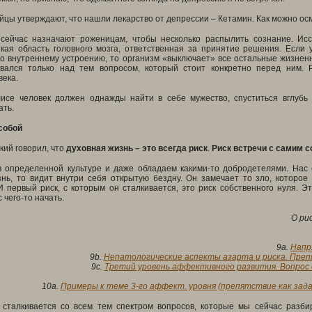
йцы утверждают, что нашли лекарство от депрессии – Кетамин. Как можно о
сейчас назначают роженицам, чтобы несколько распылить сознание. Исс
екая область головного мозга, ответственная за принятие решения. Если 
о внутреннему устроению, то организм «выключает» все остальные жизненн
вался только над тем вопросом, который стоит конкретно перед ним. Р
века.
исе человек должен однажды найти в себе мужество, спуститься вглубь 
ать.
собой
ий говорил, что
духовная жизнь – это всегда риск
.
Риск встречи с самим 
 определенной культуре и даже обладаем какими-то добродетелями. Нас ес
нь, то видит внутри себя открытую бездну. Он замечает то зло, которое
 первый риск, с которым он сталкивается, это риск собственного нуля. Э
с чего-то начать.
О ри
9a.
Напр
9b.
Непатологические аспекты азарта и риска. Преп
9c.
Третий уровень аффективного развития. Вопрос 
10a.
Примеры к теме 3-го аффект. уровня (препятствие как зад
 сталкивается со всем тем спектром вопросов, которые мы сейчас разбир