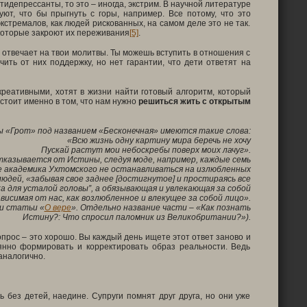
идепрессанты, то это – иногда, экстрим. В научной литературе
ют, что бы прыгнуть с горы, например. Все потому, что это
кстремалов, как людей рискованных, на самом деле это не так.
 которые закроют их переживания
[5]
.
е отвечает на твои молитвы. Ты можешь вступить в отношения с
ить от них поддержку, но нет гарантии, что дети ответят на
реативными, хотят в жизни найти готовый алгоритм, который
стоит именно в том, что нам нужно
решиться жить с открытым
ы «Грот» под названием «Бесконечная» имеются такие слова:
«
Всю жизнь одну картину мира беречь не хочу
Пускай растут мои небоскребы поверх моих лачуг».
отказывается от Истины, следуя моде, например, каждые семь
вете академика Ухтомского не останавливаться на излюбленных
дей, «забывая свое заднее [достигнутое] и простираясь все
а для усталой головы”, а обязывающая и увлекающая за собой
висимая от нас, как возлюбленное и влекущее за собой лицо».
и статьи «
О вере
». Отдельно название части
–
«Как познать
Истину?: Что спросил паломник из Великобритании?»
).
вопрос – это хорошо. Вы каждый день ищете этот ответ заново и
янно формировать и корректировать образ реальности. Ведь
аналогично.
 без детей, наедине. Супруги помнят друг друга, но они уже