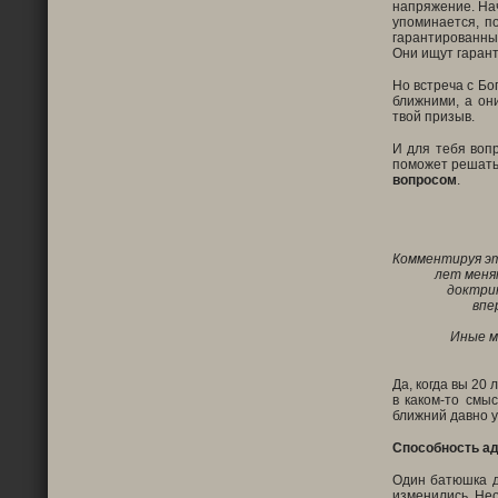
напряжение. Нач
упоминается, п
гарантированный
Они ищут гарант
Но встреча с Бо
ближними, а он
твой призыв.
И для тебя вопр
поможет решать 
вопросом
.
Комментируя эти
лет менят
доктрин
впе
Иные м
Да, когда вы 20
в каком-то смы
ближний давно у
Способность ад
Один батюшка д
изменились. Нео