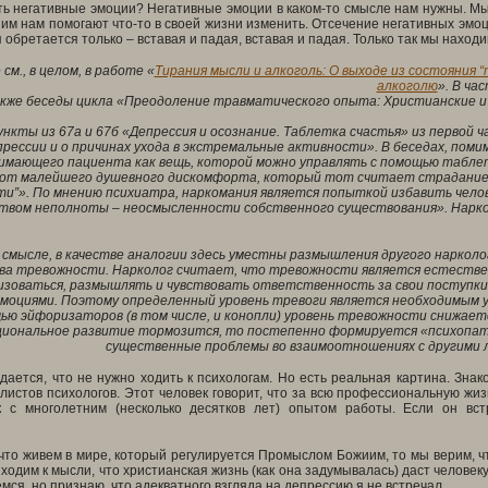
ь негативные эмоции? Негативные эмоции в каком-то смысле нам нужны. Мы 
им нам помогают что-то в своей жизни изменить. Отсечение негативных эмо
 обретается только – вставая и падая, вставая и падая. Только так мы наход
см., в целом, в работе «
Тирания мысли и алкоголь: О выходе из состояния 
алкоголю
»
. В ча
кже беседы цикла «Преодоление травматического опыта: Христианские и пс
ункты из 67а и 67б «Депрессия и осознание. Таблетка счастья» из
первой ч
прессии и о причинах ухода в экстремальные активности». В беседах, поми
имающего пациента как вещь, которой можно управлять с помощью таблет
от малейшего душевного дискомфорта, который тот считает страданием.
ти”». По мнению психиатра, наркомания является попыткой избавить челов
ством неполноты – неосмысленности собственного существования». Нарко
 смысле, в качестве аналогии здесь уместны размышления другого наркол
ва тревожности. Нарколог считает, что тревожности является естестве
изоваться, размышлять и чувствовать ответственность за свои поступки.
моциями. Поэтому определенный уровень тревоги является необходимым ус
ью эйфоризаторов (в том числе, и конопли) уровень тревожности снижаетс
циональное развитие тормозится, то постепенно формируется «психопат
существенные проблемы во взаимоотношениях с другими 
дается, что не нужно ходить к психологам. Но есть реальная картина. Зна
истов психологов. Этот человек говорит, что за всю профессиональную жиз
к с многолетним (несколько десятков лет) опытом работы. Если он вст
что живем в мире, который регулируется Промыслом Божиим, то мы верим, чт
ходим к мысли, что христианская жизнь (как она задумывалась) даст человек
мся, но признаю, что адекватного взгляда на депрессию я не встречал.