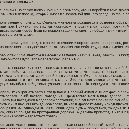
и учение о помыслах
новиться на темах гнева и учения о помыслах, чтобы перейти к теме духов
 мы имеем человека, который живет в аномальной для него среде. На фоне р
очь учение о помыслах. Сначала у человека рождается в сознании образ. 
вартире. Понятно, что это, как кажется, – «злодей» и он «строит козни».
ивать мысли к себе. Если на первой стадии человек не победил тяги к гневу,
ться с этой мыслью.
орое время у него родятся какие-то эмоции и переживания – неприязнь, раз
желание настолько укрепляется, что человек сам себя не удержит от действи
преодолении см. тексты и беседы в заметке «Обида, гнев, злость… Про
//solovki-monastyr.ru/abba-page/solovki_page/2164/
ют, как происходит, когда гнев охватывает и ты ничего не можешь с собой
сь уже действует правило – если вы чувствуете, что дракон шевелит лапк
 дождаться, когда ситуация пройдет и успокоится. Один человек рассказывал 
замедлил. Кто-то стал сигналить сзади. Этот человек утверждает, что он 
у и, подойдя к «обидчику», ударил его по голове. Не надо думать, что с нами
орили, как вырабатывается эта цепочка. Нервный импульс, многократно прох
атывается некий паттерн поведения. Представьте мозг в виде дерева – с
 Пока мы находимся в здоровом состоянии, сигнал может пойти по любой из
опить с ним чаю, сказать доброе слово, выйти в другую комнату или увидеться
гообразия мы однажды выбрали лишь один путь – поругаться, то одна из в
са, сигнал пойдет по проторенной дорожке. А дальше происходит как в па
торым не ходят – зарастают травой.
ментария можно привести следующее сравнение нейронный путей с тропин
огда, когда люди сильно увлекаются спортом, примыкают к какому-либо пол