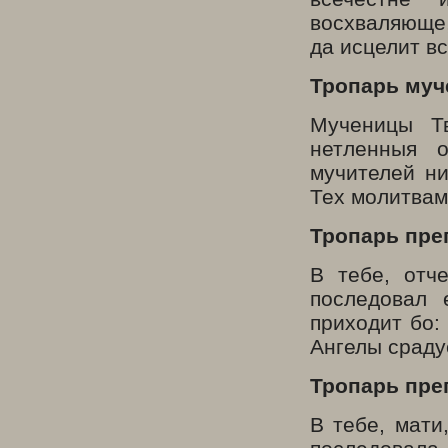
восхваляюще,
да исцелит в
Тропарь муч
Мученицы Т
нетленныя 
мучителей н
Тех молитвам
Тропарь пре
В тебе, отч
последовал 
приходит бо:
Ангелы сраду
Тропарь пре
В тебе, мати