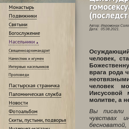
гомосексу
Монастырь
(последст
Подвижники
Святыни
Автор:
Иеромонах Соло
Дата:
05.08.2021.
Богослужение
Насельники
Священноархимандрит
Осуждающий
человек, ст
Наместник и игумен
Божественну
Интервью насельников
врага рода 
Проповеди
неотвязны
Пастырская страничка
человек м
Иисусовой 
Паломническая служба
молитве, а н
Новости
Вы писали 
Фотоальбом
чувствах и
Скиты, пустыни, подворья
бесноватой,
Интернет-магазин