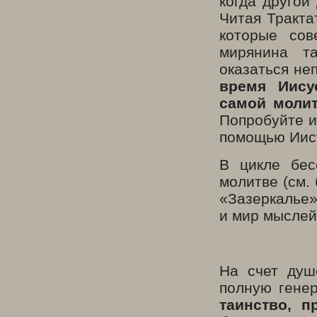
когда другой
Читая Тракта
которые сов
мирянина т
оказаться не
время Иису
самой молит
Попробуйте и
помощью Иис
В цикле бес
молитве (см.
«Зазеркалье»
и мир мыслей
На счет душ
полную генер
таинство, п