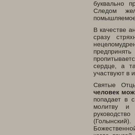
буквально п
Следом жел
помышляемое
В качестве а
сразу стрях
нецеломудре
предпринять
пропитываетс
сердце, а т
участвуют в 
Святые Отц
человек мож
попадает в с
молитву и 
руководство
(Голынский)
Божественной