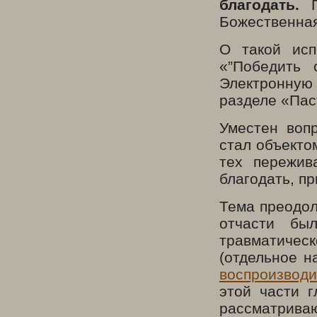
благодать.
Божественная
О такой исп
«”Победить 
Электронную 
разделе «Пас
Уместен вопр
стал объекто
тех пережив
благодать, п
Тема преодол
отчасти бы
травматическ
(отдельное н
воспроизвод
этой части г
рассматрива