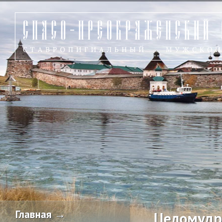
Главная →
Целомудр