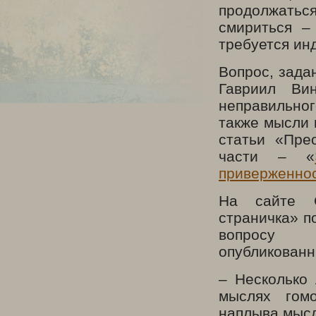
продолжаться
смириться –
требуется ин
Вопрос, зада
Гавриил Ви
неправильног
также мысли 
статьи «Пре
части – «
приверженно
На сайте С
страничка» п
вопросу
опубликованн
– Несколько 
мыслях гомо
наплыва мысл