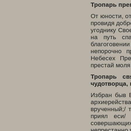
Тропарь пре
От юности, о
провидя добр
угоднику Сво
на путь сп
благоговени
непорочно п
Небесех Пре
престай моля
Тропарь св
чудотворца, 
Избран быв Б
архиерейства
врученный;/ 
приял еси/ 
совершаю
непрестанно 