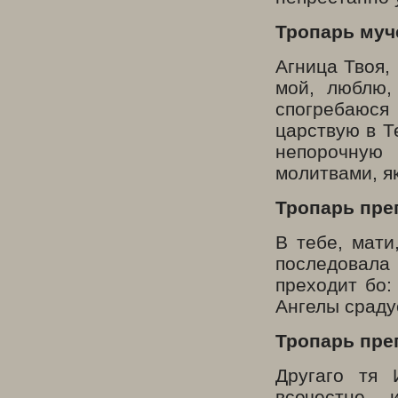
Тропарь муч
Агница Твоя,
мой, люблю,
спогребаюся
царствую в Т
непорочную
молитвами, я
Тропарь пре
В тебе, мати
последовала 
преходит бо:
Ангелы сраду
Тропарь пре
Другаго тя 
всечестне 