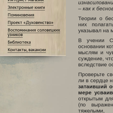
изнасилован
Электронные книги
– как к бесно
Поминовения
Теории о бе
Проект «Духовенство»
них полагат
Воспоминания соловецких
указывал на 
узников
В учении С
Библиотека
основании ко
Контакты, вакансии
мыслям и чу
суждение, чт
вследствие о
Проверьте св
ли в сердце 
затаивший о
мере усваив
открытым для
(по выраже
тяжелыми,