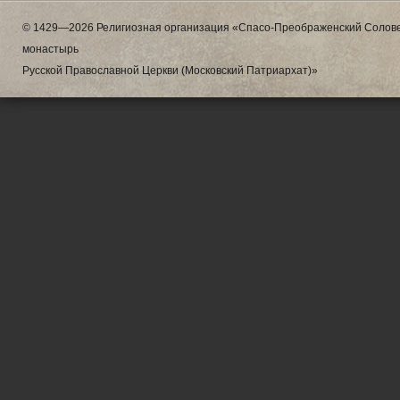
© 1429—2026 Религиозная организация «Спасо-Преображенский Солове
монастырь
Русской Православной Церкви (Московский Патриархат)»