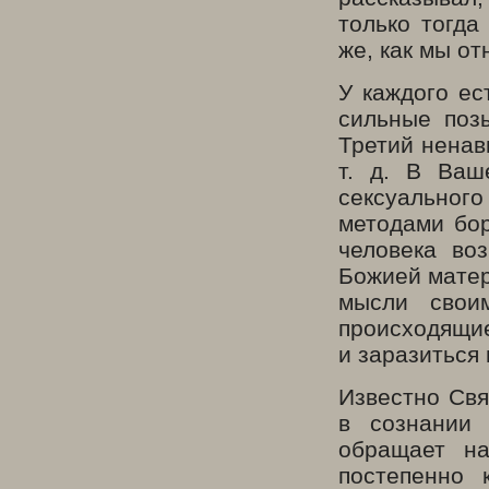
только тогда
же, как мы о
У каждого ес
сильные поз
Третий ненав
т. д. В Ваш
сексуально
методами бо
человека во
Божией матер
мысли своим
происходящие 
и заразиться 
Известно Свя
в сознании 
обращает на
постепенно 