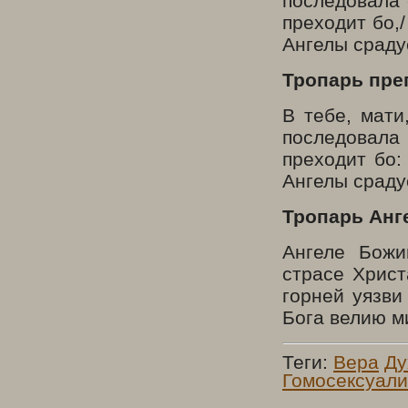
последовала 
преходит бо,
Ангелы сраду
Тропарь пре
В тебе, мати
последо­вала
преходит бо:
Ангелы сраду
Тропарь Анге
Ангеле Божи
страсе Христ
горней уязви
Бога велию м
Теги:
Вера
Ду
Гомосексуал