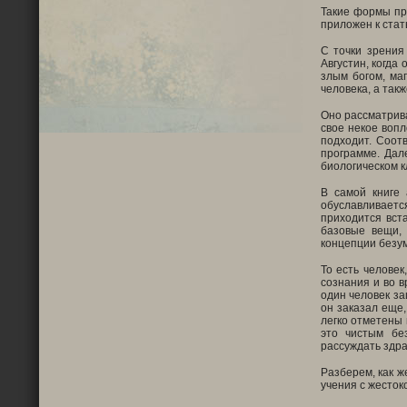
Такие формы пр
приложен к стат
С точки зрения
Августин, когда
злым богом, ма
человека, а так
Оно рассматрива
свое некое вопл
подходит. Соот
программе. Дал
биологическом к
В самой книге 
обуславливается
приходится вста
базовые вещи,
концепции безу
То есть человек
сознания и во в
один человек за
он заказал еще,
легко отметены 
это чистым бе
рассуждать здр
Разберем, как ж
учения с жесток