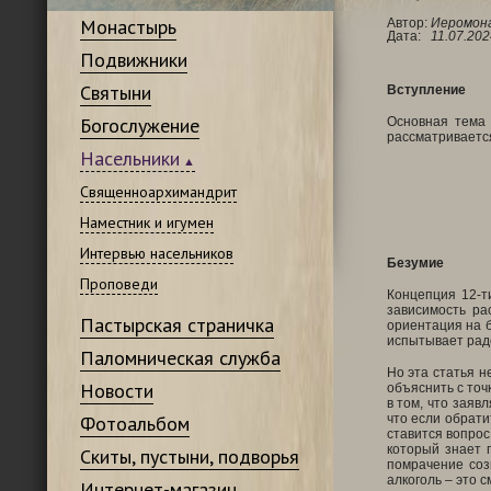
Монастырь
Автор:
Иеромона
Дата:
11.07.202
Подвижники
Святыни
Вступление
Богослужение
Основная тема 
рассматривается
Насельники
Священноархимандрит
Наместник и игумен
Интервью насельников
Безумие
Проповеди
Концепция 12-т
зависимость ра
Пастырская страничка
ориентация на б
испытывает радо
Паломническая служба
Но эта статья н
Новости
объяснить с точ
в том, что заяв
Фотоальбом
что если обрати
ставится вопрос
который знает п
Скиты, пустыни, подворья
помрачение соз
алкоголь – это с
Интернет-магазин