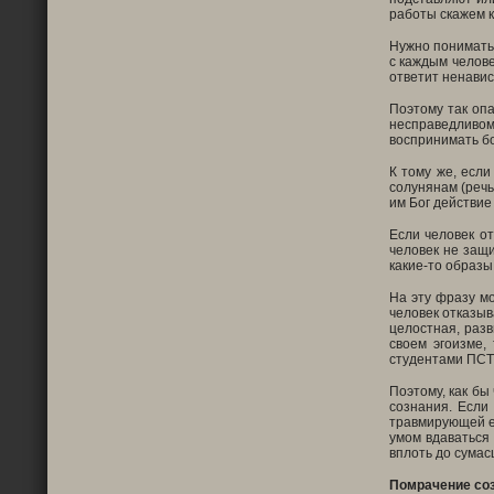
работы скажем к
Нужно понимать,
с каждым челове
ответит ненавис
Поэтому так опа
несправедливом
воспринимать бо
К тому же, если
солунянам (речь
им Бог действие
Если человек от
человек не защи
какие-то образы
На эту фразу м
человек отказыв
целостная, раз
своем эгоизме,
студентами ПСТ
Поэтому, как бы
сознания. Если
травмирующей ег
умом вдаваться 
вплоть до сумас
Помрачение со