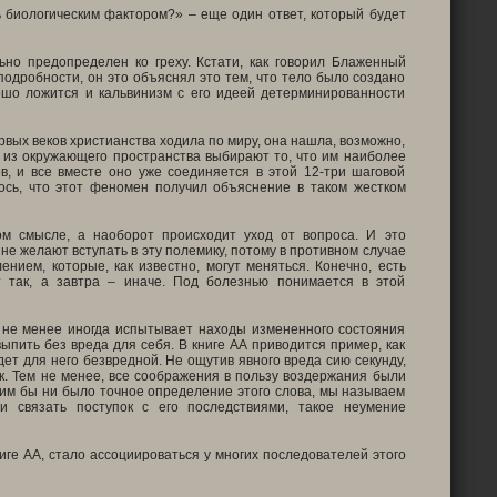
 биологическим фактором?» – еще один ответ, который будет
ьно предопределен ко греху. Кстати, как говорил Блаженный
 подробности, он это объяснял это тем, что тело было создано
ошо ложится и кальвинизм с его идеей детерминированности
рвых веков христианства ходила по миру, она нашла, возможно,
, из окружающего пространства выбирают то, что им наиболее
в, и все вместе оно уже соединяется в этой 12-три шаговой
ось, что этот феномен получил объяснение в таком жестком
ом смысле, а наоборот происходит уход от вопроса. И это
не желают вступать в эту полемику, потому в противном случае
нием, которые, как известно, могут меняться. Конечно, есть
 так, а завтра – иначе. Под болезнью понимается в этой
ем не менее иногда испытывает находы измененного состояния
выпить без вреда для себя. В книге АА приводится пример, как
дет для него безвредной. Не ощутив явного вреда сию секунду,
ик. Тем не менее, все соображения в пользу воздержания были
аким бы ни было точное определение этого слова, мы называем
и связать поступок с его последствиями, такое неумение
ниге АА, стало ассоциироваться у многих последователей этого