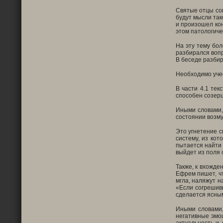
Святые отцы сов
будут мысли так
и произошел кон
этом патологиче
На эту тему бол
разбирался вопр
В беседе разбир
Необходимо учес
В части 4.1 текс
способен созерц
Иными словами, 
состоянии возму
Это угнетение с
систему, из кот
пытается найти 
выйдет из поля 
Также, к вхожд
Ефрем пишет, чт
мгла, наляжут н
«Если согрешивш
сделается ясным
Иными словами, 
негативные эмоц