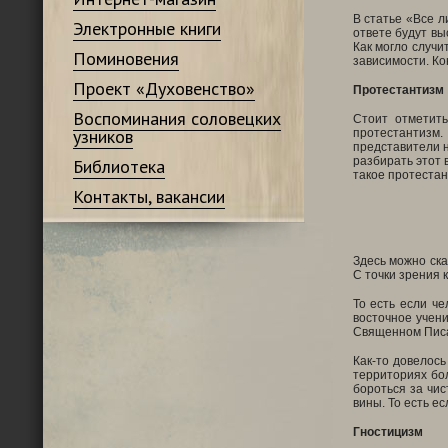
В статье «Все 
Электронные книги
ответе будут вы
Как могло случи
Поминовения
зависимости. Ко
Проект «Духовенство»
Протестантизм
Воспоминания соловецких
Стоит отметить
узников
протестантизм.
представители н
разбирать этот 
Библиотека
такое протестан
Контакты, вакансии
Здесь можно ска
С точки зрения 
То есть если че
восточное учени
Священном Писан
Как-то довелось
территориях бол
бороться за чис
вины. То есть ес
Гностицизм