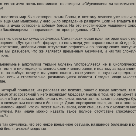
отестантизма очень напоминают гностицизм. «Обусловлена ли зависимость
ье.
 гностиков мир был сотворен злым Богом, и поэтому человек уже изначал
 он еще был манихеем, у него было оправдание разврату. Если не впадать в
гом, а душа сотворена добрым богом. На это гностическое мышление хор
же бихейвиоризм – направление, которое родилось в США.
ет человека как сумму рефлексов. Сама гностическая идея, которая еще с пе
ощение. «Дух кует себе форму», то есть люди, уже зараженные этой идеей
ветственно, добавим сюда отсутствие рефлексии по поводу своих поступко
ее мы разберем, что же является временным безумием, и как так сложил
люче.
анонимные алкоголики термин болезнь употребляется не в биологическ
 тем, что мир медицины многосложен и многогранен, и поэтому авторы книги 
ть на зыбкую почву и вынужден связать свое учение с научным представле
 но есть и стремительно развивающиеся области. Сегодня люди мыслят
мие.
, который понимает, как работает его психика, знает о вреде алкоголя, т
ремя этих состояний у него возникает бредовая мысль о том, что он может 
шел в бар и заказал себе виски с молоком, посчитав, что такая процедура бу
 впоследствии оказался в больнице. Джим «прекрасно знал, что он алкогол
нелепой идеей, что он может выпить виски, если смешать его с молоком! К
зумием. Как иначе можно назвать такое полное отсутствие способност
аво?»
е так случилось, что это некое временное безумие, названное болезнью в к
ой биологической моделью.