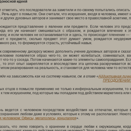
доносной идеей
т отметить, что последователи аа заметили и по-своему попытались описать
. Речь идет о помысле. Они считали, что искушения, входя в человека, имеют
 и других духовных авторов и занимает свое место в православной аскетике, 
рождается представление о явлении или предмете. Если человек это предс
огда его ум начинает смешиваться с образом, и рождается влечение к э
реху, и если человек не останавливается и здесь, то происходит пленение 
ает о предмете, сколько предмет этот думает умом, рождается неудерж
много раз, то формируется страсть, устойчивый навык.
 современному дискурсу можно дополнить учение духовных авторов и сказат
человеке появляется образ чего-то, он может колебаться, сомневаться, в
т что-то у соседа. Потом начинаются какие-то элементы самооправдания. Е
, то этот опыт закрепляется и впоследствии эта цепочка раскручивается в
типом реагирования на реальность, и становится для человека чем-то естеств
яде на зависимость как на систему навыков, см. в главе «
Аддиктивная личн
ПРЕОДОЛЕНИИ З
тых отцов о помысле применимо не только к инфернальным искушениям, то 
и к тем искушениям, под которые мы попадаем под действием маркетинга или
ь ведется с человеком посредством воздействия на отпечатки, которые в
охранения любови даже в условиях, которые к этому не располагают. Некот
я человеком: Офисы, мегаполисы, концлагеря
».
азать, что легко говорить о хранении в сердце любви к окружающим, когда
и совершают какие-то действия против человека? Этот вопрос очень объем