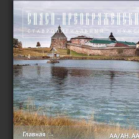
Главная →
АА/АН. АА