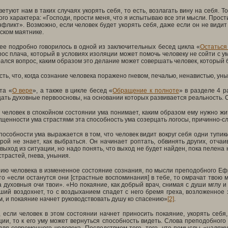
етуют нам в таких случаях укорять себя, то есть, возлагать вину на себя. То
ого характера: «Господи, прости меня, что я испытываю все эти мысли. Прост
фликт». Возможно, если человек будет укорять себя, даже если он не видит 
ском маятнике.
ее подробно говорилось в одной из заключительных бесед цикла «
Остаться
ос плача, который в условиях изоляции может помочь человеку не сойти с ум
ался вопрос, каким образом это делание может совершать человек, который бы
ть, что, когда сознание человека поражено гневом, печалью, ненавистью, ун
та «
О вере
», а также в цикле бесед «
Обращение к полноте
» в разделе 4 р
ать духовные первоосновы, на основании которых развивается реальность.
человек в спокойном состоянии ума понимает, каким образом ему нужно жит
щенности ума страстями эта способность ума созерцать логосы, причинно-с
пособности ума выражается в том, что человек видит вокруг себя одни тупики
орой не знает, как выбраться. Он начинает роптать, обвинять других, отчаи
выход из ситуации, но надо понять, что выход не будет найден, пока пелена н
страстей, гнева, уныния.
ению человека в измененное состояние сознания, по мысли преподобного Е
о «если останутся они [страстные воспоминания] в тебе, то омрачат твою м
а духовныя очи твои». «Но покаяние, как добрый врач, снимая с души мглу и 
ий воздохнет, то с воздыханием спадет с него бремя греха, возложенное з
, и покаяние начнет руководствовать душу ко спасению»
[2]
.
если человек в этом состоянии начнет приносить покаяние, укорять себя,
ии, то к его уму может вернуться способность видеть. Слова преподобног