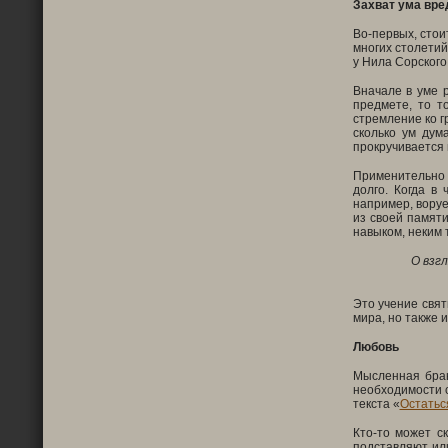
Захват ума вре
Во-первых, стои
многих столетий
у Нила Сорского
Вначале в уме 
предмете, то т
стремление ко г
сколько ум дум
прокручивается 
Применительно к
долго. Когда в 
например, воруе
из своей памяти
навыком, неким 
О взгл
Это учение свя
мира, но также 
Любовь
Мысленная бран
необходимости с
текста «
Остатьс
Кто-то может ск
подставляют ил