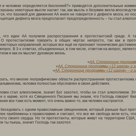
ли в человеке определяется биологией?» приводятся дополнительные комме
сказаны некоторые мысли насчет так, как мысль о безумии могла впоследств
тся, что базовой для движения АА книге не говорится о дефекте мозга, но по
нцепция дефекта мозга предполагает предопределенность – ты стал алкоголик
, что идеи АА получили распространения в протестантской среде. А т
 О протестантизме говорить в общих чертах непросто, так как в прот
екоторых направлений, которые все ещё не признают технические достижени
вопрос. В 3-х ответах, объединенных, в том числе, ответом на вопрос, являет
тизм и как он мыслит духовную жизнь.
«
АА. Стороннице программ
«
АА. Стороннице программы «12 шагов» о зая
«
АА. Стороннице программы «12 шагов» – о за
зать, что многие географические области распространения протестантизма 
кальвинизма, человек полностью обусловлен в своих действиях.
ловек стал алкоголиком, значит Бог захотел, чтобы он стал алкоголиком. 
е о карме, хотя из Священного Писания мы знаем, что Господь говорит Киан
ии все-таки есть момент, что очень важно то, как человек настроится.
 беседовать с одним православным священником, который раньше был проте
ее приближены к православию и считают, что все же свобода воли есть, что 
тоту своего сердца. Но те протестанты, которые живут на территории США, 
ли ты пьешь, значит Господь так захотел.