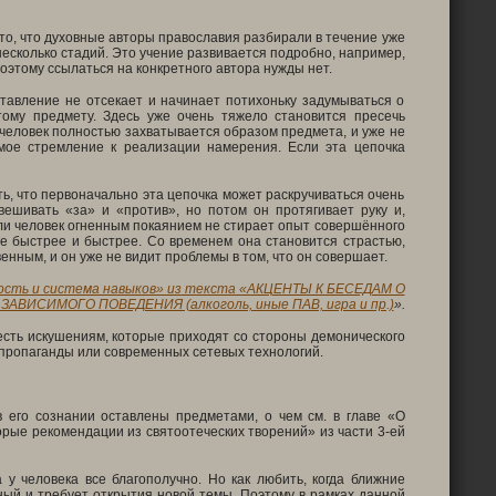
 то, что духовные авторы православия разбирали в течение уже
 несколько стадий. Это учение развивается подробно, например,
поэтому ссылаться на конкретного автора нужды нет.
тавление не отсекает и начинает потихоньку задумываться о
тому предмету. Здесь уже очень тяжело становится пресечь
— человек полностью захватывается образом предмета, и уже не
имое стремление к реализации намерения. Если эта цепочка
ь, что первоначально эта цепочка может раскручиваться очень
звешивать «за» и «против», но потом он протягивает руку и,
сли человек огненным покаянием не стирает опыт совершённого
се быстрее и быстрее. Со временем она становится страстью,
енным, и он уже не видит проблемы в том, что он совершает.
ость и система навыков» из текста «АКЦЕНТЫ К БЕСЕДАМ О
АВИСИМОГО ПОВЕДЕНИЯ (алкоголь, иные ПАВ, игра и пр.)
».
есть искушениям, которые приходят со стороны демонического
 пропаганды или современных сетевых технологий.
 его сознании оставлены предметами, о чем см. в главе «О
орые рекомендации из святоотеческих творений» из части 3-ей
 у человека все благополучно. Но как любить, когда ближние
ный и требует открытия новой темы. Поэтому в рамках данной