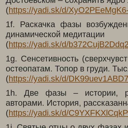
(
https://yadi.sk/d/XyO2PEeMgK6
1f. Раскачка фазы возбужден
динамической медитации
(
https://yadi.sk/d/b372CujB2Ddq
1g. Сенсетивность (сверхчувс
остеопатам. Топор в груди. Ты
(
https://yadi.sk/d/DK99uev1ABD
1h. Две фазы – истории, р
авторами. История, рассказан
(
https://yadi.sk/d/C9YXFKXlCqk
1i. Святые отцы о двух фазах