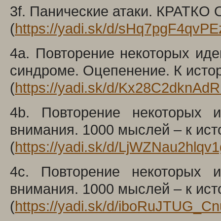
3f. Панические атаки. КРАТ
(
https://yadi.sk/d/sHq7pgF4qvP
4a. Повторение некоторых иде
синдроме. Оцепенение. К исто
(
https://yadi.sk/d/Kx28C2dknA
4b. Повторение некоторых 
внимания. 1000 мыслей – к ист
(
https://yadi.sk/d/LjWZNau2hlqv1
4c. Повторение некоторых 
внимания. 1000 мыслей – к ист
(
https://yadi.sk/d/iboRuJTUG_C