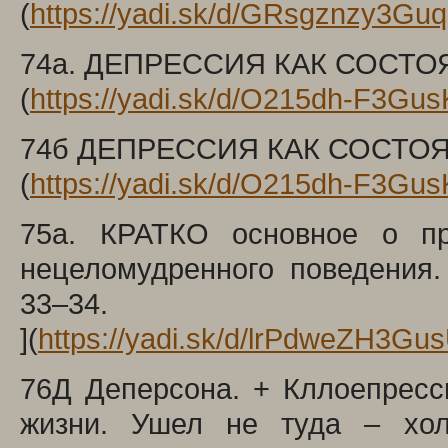
(
https://yadi.sk/d/GRsgznzy3Gu
74а. ДЕПРЕССИЯ КАК СОСТО
(
https://yadi.sk/d/O215dh-F3Gu
74б ДЕПРЕССИЯ КАК СОСТО
(
https://yadi.sk/d/O215dh-F3Gu
75а. КРАТКО основное о пр
нецеломудренного поведения
33–34.
](
https://yadi.sk/d/lrPdweZH3Gu
76Д Деперсона. + Кллоепресс
жизни. Ушел не туда – хол