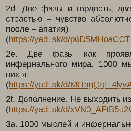
2d. Две фазы и гордость, дв
страстью – чувство абсолютн
после – апатия)
(
https://yadi.sk/d/p6D5MHoaCC
2e. Две фазы как проявл
инфернального мира. 1000 мы
них я
(
https://yadi.sk/d/MObgQqIL4lyv
2f. Дополнение. Не выходить и
(
https://yadi.sk/d/xVN0_AFtB5u
3a. 1000 мыслей и инфернальн