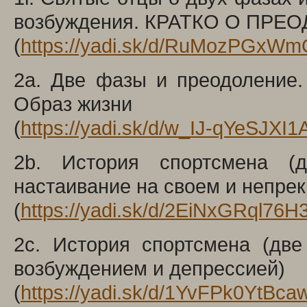
возбуждения. КРАТКО О ПР
(
https://yadi.sk/d/RuMozPGx
2a. Две фазы и преодоление
Образ жизни
(
https://yadi.sk/d/w_IJ-qYeSJXI1
2b. История спортсмена (д
настаивание на своем и непр
(
https://yadi.sk/d/2EiNxGRql76H
2c. История спортсмена (дв
возбуждением и депрессией)
(
https://yadi.sk/d/1YvFPk0YtBca