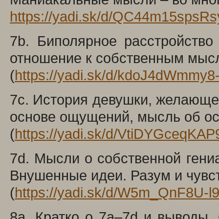
https://yadi.sk/d/QC44m15spsR
7b. Биполярное расстройство
отношение к собственным мыс
(
https://yadi.sk/d/kdoJ4dWmmy8
7c. История девушки, желающе
основе ощущений, мысль об о
(
https://yadi.sk/d/VtiDYGceqKA
7d. Мысли о собственной гени
Внушенные идеи. Разум и чувс
(
https://yadi.sk/d/W5m_QnF8U-l
8a. Кратко о 7a–7d и выводы