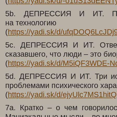
(
https://yadi.sk/d/-o1uS13dEEN
5b. ДЕПРЕССИЯ И ИТ. Про
на технологию
(
https://yadi.sk/d/ufqDOQ6LcJDj
5c. ДЕПРЕССИЯ И ИТ. Ответ 
сказавшего, что люди – это би
(
https://yadi.sk/d/M5iQF3WDE-
5d. ДЕПРЕССИЯ И ИТ. Три ис
проблемами психического хара
(
https://yadi.sk/d/ejyUlc7MS1hitQ
7a. Кратко – о чем говорило
Маниакальные мысли – во мно