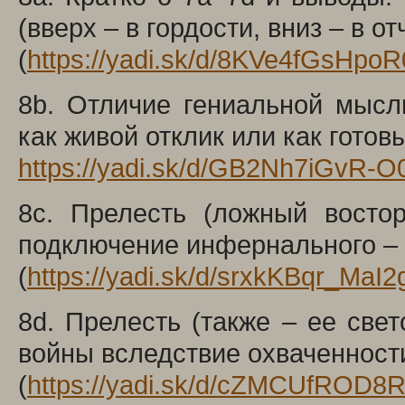
(вверх – в гордости, вниз – в о
(
https://yadi.sk/d/8KVe4fGsHpo
8b. Отличие гениальной мысл
как живой отклик или как готов
https://yadi.sk/d/GB2Nh7iGvR-
O
8c. Прелесть (ложный восто
подключение инфернального – 
(
https://yadi.sk/d/srxkKBqr_MaI2
8d. Прелесть (также – ее све
войны вследствие охваченност
(
https://yadi.sk/d/cZMCUfROD