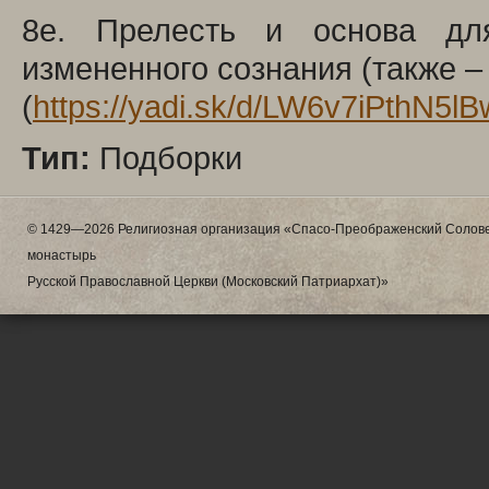
8e. Прелесть и основа для
измененного сознания (также –
(
https://yadi.sk/d/LW6v7iPthN5lB
Тип:
Подборки
© 1429—2026 Религиозная организация «Спасо-Преображенский Солове
монастырь
Русской Православной Церкви (Московский Патриархат)»