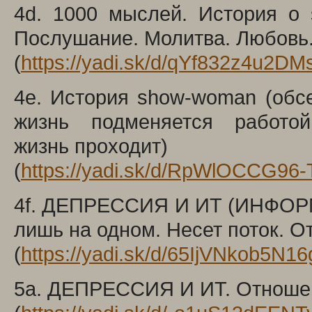
4d. 1000 мыслей. История о 
Послушание. Молитва. Любовь
(
https://yadi.sk/d/qYf832z4u2D
4e. История show-woman (обс
жизнь подменяется работ
жизнь проходит)
(
https://yadi.sk/d/RpWlOCCG96
4f. ДЕПРЕССИЯ И ИТ (ИНФО
лишь на одном. Несет поток. О
(
https://yadi.sk/d/65IjVNkob5N16
5a. ДЕПРЕССИЯ И ИТ. Отношени