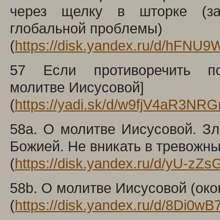
через щелку в шторке (з
глобальной проблемы)
(
https://disk.yandex.ru/d/hFNU
57 Если противоречить п
молитве Иисусовой]
(
https://yadi.sk/d/w9fjV4aR3NR
58a. О молитве Иисусовой. З
Божией. Не вникать в тревожн
(
https://disk.yandex.ru/d/yU-z
58b. О молитве Иисусовой (око
(
https://disk.yandex.ru/d/8Di0