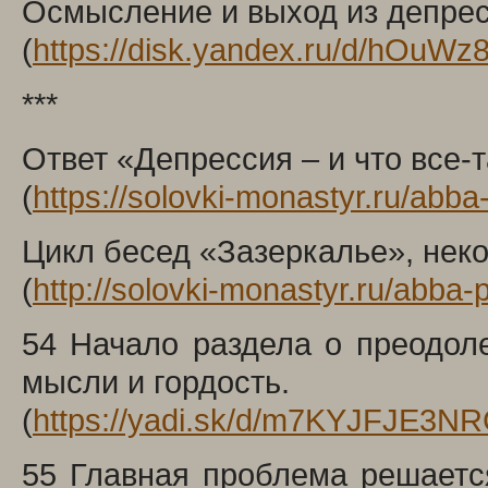
Осмысление и выход из депре
(
https://disk.yandex.ru/d/hOuW
***
Ответ «Депрессия – и что все-
(
https://solovki-monastyr.ru/abb
Цикл бесед «Зазеркалье», нек
(
http://solovki-monastyr.ru/abba
54 Начало раздела о преодол
мысли и гордость.
(
https://yadi.sk/d/m7KYJFJE3N
55 Главная проблема решаетс