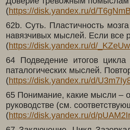
Доверие тревожным помыслам 
(
https://disk.yandex.ru/d/T6gNm
62b. Суть. Пластичность мозг
навязчивых мыслей. Если все р
(
https://disk.yandex.ru/d/_KZeU
64 Подведение итогов цикла
паталогических мыслей. Повто
(
https://disk.yandex.ru/d/U3m7
65 Понимание, какие мысли – о
руководстве (см. соответству
(
https://disk.yandex.ru/d/pUAM2
67 Заключение. Цикл Зазеркал