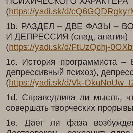
ПСИХИЧЕСКОГО ХАРАКТЕРА
(
https://yadi.sk/d/cQ6GQDRgky
1b. РАЗДЕЛ – ДВЕ ФАЗЫ – ВО
И ДЕПРЕССИЯ (спад, апатия)
(
https://yadi.sk/d/FtUzQchj-0OX
1c. История программиста – 
депрессивный психоз), депрес
(
https://yadi.sk/d/Vk-OkuNoUw_
1d. Справедлива ли мысль, ч
совершать творческих прорывы
1e. Дает ли фаза возбужде
Достоевском – сохранить ядро 