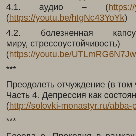
4.1. аудио – (
https:/
(
https://youtu.be/hIgNc43YoYk
)
4.2. болезненная ка
миру, стрессоустойчивость)
(
https://youtu.be/UTLmRG6N7Jw
***
Преодолеть отчуждение (в том ч
Часть 4. Депрессия как состоя
(
http://solovki-monastyr.ru/abba
***
Беседа о. Прокопия в рамка