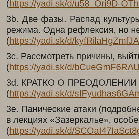
(
https://yadi.sk/d/u58_Ori9D-OT
3b. Две фазы. Распад культур
режима. Одна рефлексия, но н
(
https://yadi.sk/d/kyfRilaHgZmfJA
3c. Рассмотреть причины, выйт
(
https://yadi.sk/d/bCueGmF6RAU
3d. КРАТКО О ПРЕОДОЛЕНИИ
(
https://yadi.sk/d/sIFyudhas6G
3e. Панические атаки (подробн
в лекциях «Зазеркалье», особе
(
https://yadi.sk/d/SCOaI47IaSct8