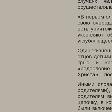
случаях яв
осуществляла
«В первом сл
свою очередь
есть уничтож
укрепляют о
углубляющее
Один жизнен
отцов детьми
крыс и кро
«родословие
Христа» – по
Иными слова
родителями
родителям в
цепочку, в к
были включен