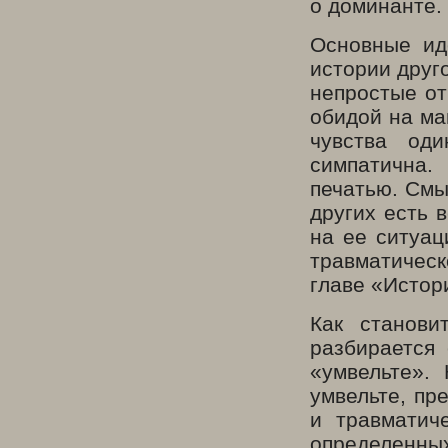
о доминанте.
Основные иде
истории друг
непростые от
обидой на ма
чувства од
симпатична.
печатью. Смы
других есть 
на ее ситуац
травматическ
главе «Истор
Как станови
разбирается
«умвельте».
умвельте, пр
и травматич
определенных