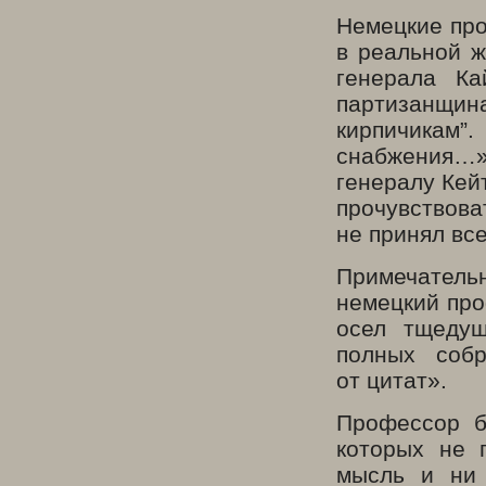
Немецкие про
в реальной ж
генерала Ка
партизанщи
кирпичикам”
снабжения…
генералу Кей
прочувствова
не принял вс
Примечател
немецкий про
осел тщедуш
полных соб
от цитат».
Профессор б
которых не 
мысль и ни 