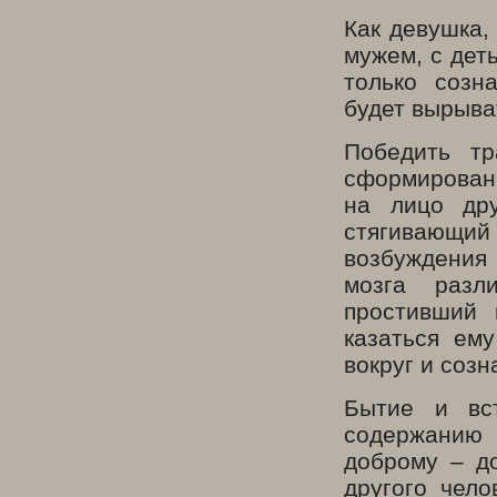
Как девушка,
мужем, с деть
только созн
будет вырыва
Победить т
сформирован 
на лицо дру
стягивающий 
возбуждения 
мозга разл
простивший 
казаться ем
вокруг и созн
Бытие и вст
содержанию 
доброму – д
другого чело