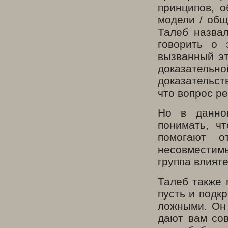
принципов, 
модели / об
Талеб назва
говорить о 
вызванный эт
доказатель
доказательств
что вопрос р
Но в данно
понимать, ч
помогают о
несовместим
группа влият
Талеб также 
пусть и подк
ложными. Он 
дают вам сов