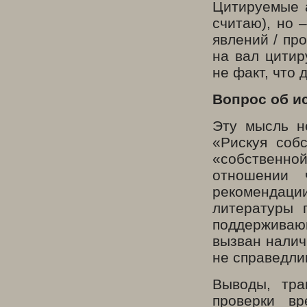
Цитируемые 
считаю), но 
явлений / пр
на вал цитир
не факт, что 
Вопрос об и
Эту мысль н
«Рискуя соб
«собственно
отношении 
рекомендаци
литературы 
поддерживающ
вызван налич
не справедли
Выводы, тра
проверки в