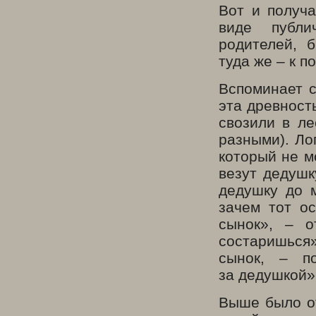
Вот и получ
виде публи
родителей, 
туда же – к п
Вспоминает с
эта древност
свозили в л
разными). Ло
который не м
везут дедушк
дедушку до 
зачем тот о
сынок», – о
состаришься
сынок, – п
за дедушкой»
Выше было от