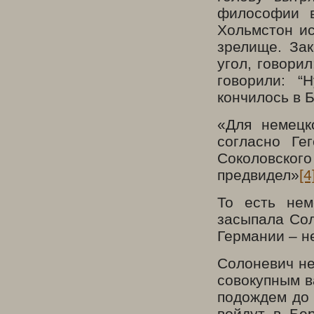
философии в
Хольмстон ис
зрелище. Зак
угол, говори
говорили: “
кончилось в 
«Для немецк
согласно Ге
Соколовског
предвидел»
[4
То есть нем
засыпала Сол
Германии – н
Солоневич не
совокупным в
подождем до 
войдут в Бе