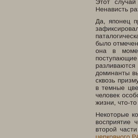
Этот случай
Ненависть раз
Да, японец п
зафиксирова
паталогическ
было отмечен
она в моме
поступающие
разливаются
доминанты вы
сквозь призм
в темные цве
человек особ
жизни, что-т
Некоторые ко
восприятие 
второй части
церковного 