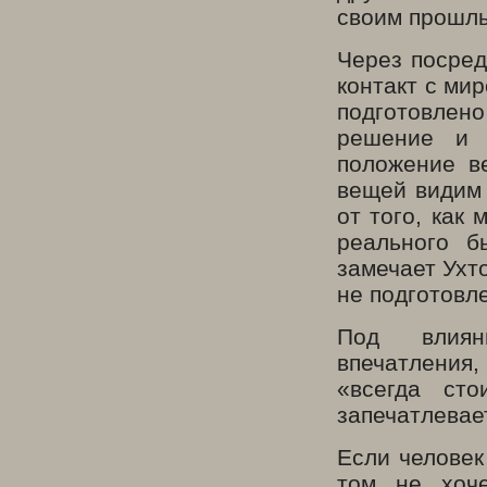
своим прошлы
Через посред
контакт с ми
подготовле
решение и 
положение в
вещей видим 
от того, как
реального 
замечает Ухт
не подготовле
Под влиян
впечатления,
«всегда сто
запечатлевает
Если человек
том не хоче