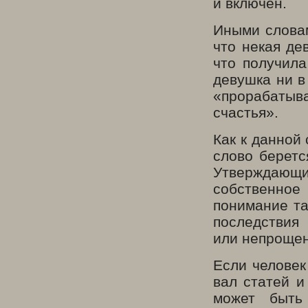
и включен.
Иными словам
что некая де
что получила
девушка ни в
«прорабатыва
счастья».
Как к данной
слово беретс
Утверждающи
собственное
понимание та
последстви
или непрощен
Если человек
вал статей и
может быть