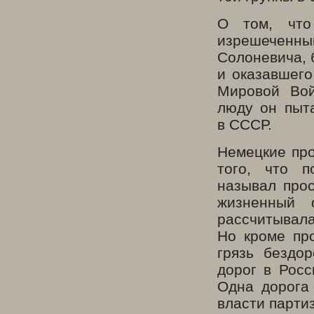
О том, что
изрешеченным
Солоневича, 
и оказавшего
Мировой Вой
люду он пыт
в СССР.
Немецкие про
того, что 
называл прос
жизненный 
рассчитывала
Но кроме пр
грязь бездо
дорог в Росс
Одна дорога 
власти парти