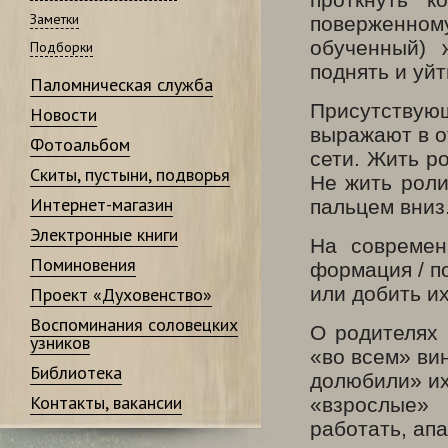
Заметки
поверженно
обученный) 
Подборки
поднять и уй
Паломническая служба
Присутствую
Новости
выражают в о
Фотоальбом
сети. Жить ро
Скиты, пустыни, подворья
Не жить роли
Интернет-магазин
пальцем вниз
Электронные книги
На современ
Поминовения
формация / п
или добить их
Проект «Духовенство»
Воспоминания соловецких
О родителях 
узников
«во всем» ви
Библиотека
долюбили» их
Контакты, вакансии
«взрослые»
работать, апа