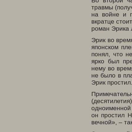
Во второй ч
травмы (полу
на войне и 
вкратце стои
роман Эрика 
Эрик во врем
японском пле
понял, что н
ярко был пр
нему во врем
не было в пл
Эрик простил
Примечатель
(десятилет
одноименной 
он простил Н
вечной», – т