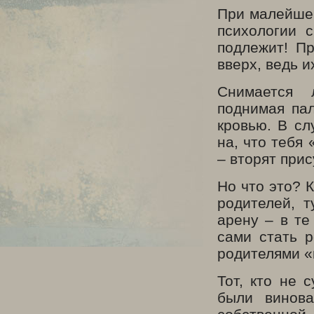
При малейшей
психологии 
подлежит! П
вверх, ведь и
Снимается 
поднимая па
кровью. В сл
на, что тебя
– вторят при
Но что это? 
родителей, 
арену – в те
сами стать р
родителями «
Тот, кто не 
были винова