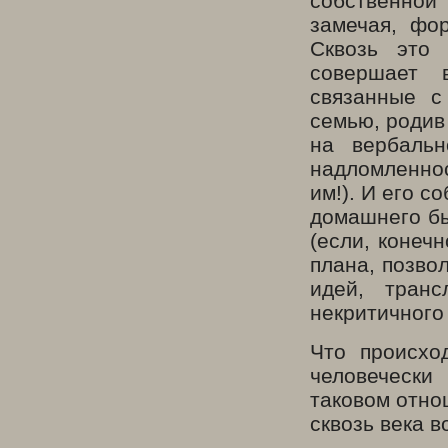
собственной
замечая, фо
Сквозь это
совершает 
связанные с
семью, родив 
на вербаль
надломленнос
им!). И его 
домашнего бы
(если, конеч
плана, позво
идей, тран
некритичного 
Что происхо
человечески
таковом отно
сквозь века в