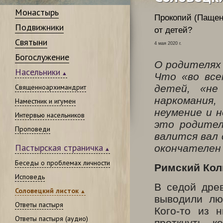
Монастырь
Прокопий (Пащен
Подвижники
от детей?
Святыни
4 мая 2020 г.
Богослужение
О родителях
Насельники
Что «во все
Священноархимандрит
детей, «не
наркомания
Наместник и игумен
неумение и 
Интервью насельников
это родител
Проповеди
валится вал 
Пастырская страничка
окончателен
Беседы о проблемах личности
Римский Кол
Исповедь
В седой древ
Соловецкий листок
выводили лю
Ответы пастыря
Кого-то из 
Ответы пастыря (аудио)
проткнуть к