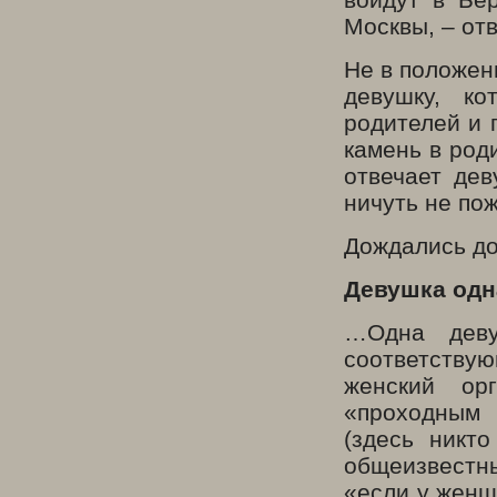
Москвы, – от
Не в положен
девушку, ко
родителей и 
камень в род
отвечает дев
ничуть не пож
Дождались д
Девушка одн
…Одна деву
соответствую
женский ор
«проходным 
(здесь никт
общеизвестны
«если у женщ