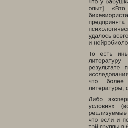
что у бабушк
опыт]. «Вт
бихевиориста
предпринята 
психологиче
удалось всег
и нейробиоло
То есть ины
литературу
результате 
исследования
что более 
литературы, 
Либо экспе
условиях (
реализуемые
что если и п
той группы в