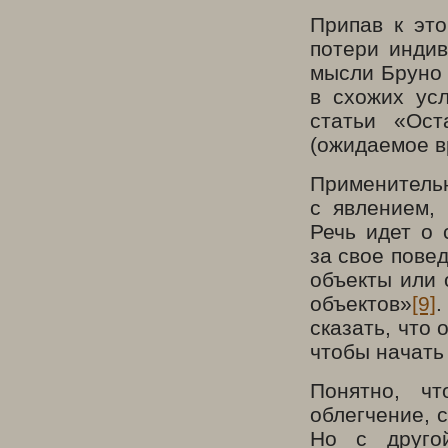
Припав к это
потери индив
мысли Бруно 
в схожих ус
статьи «Ост
(ожидаемое в
Применительн
с явлением,
Речь идет о 
за свое пове
объекты или 
объектов»
[9]
.
сказать, что
чтобы начать
Понятно, ч
облегчение, 
Но с друго