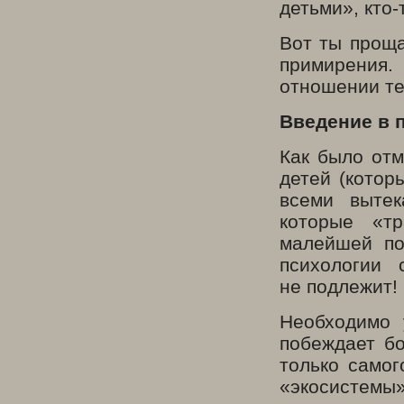
детьми», кто-
Вот ты проща
примирения
отношении теб
Введение в 
Как было отм
детей (котор
всеми вытек
которые «т
малейшей по
психологии 
не подлежит!
Необходимо 
побеждает б
только самог
«экосистемы»