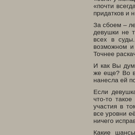
«почти всегд
придатков и 
За сбоем – л
девушки не т
всех в суды
возможном и
Точнее раска
И как Вы дум
же еще? Во в
нанесла ей п
Если девушк
что-то такое
участия в то
все уровни её
ничего испра
Какие шансы