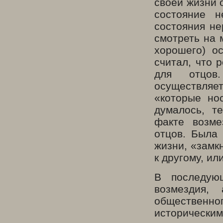
своей жизни 
состояние 
состояния не
смотреть на 
хорошего) о
считал, что 
для отцов
осуществляе
«которые но
думалось, т
факте возме
отцов. Была 
жизни, «замк
к другому, ил
В последую
возмездия,
общественн
исторически