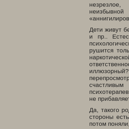
незрезлое,
неизбывно
«аннигилиров
Дети живут б
и пр.. Есте
психологиче
рушится толь
наркотическ
ответствен
иллюзорны
перепросмот
счастливым
психотерапе
не прибавляе
Да, такого р
стороны есть
потом поняли,