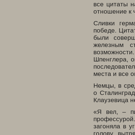
все цитаты н
отношение к 
Сливки герм
победе. Цита
были соверш
железным с
возможности
Шпенглера, о
последовател
места и все 
Немцы, в сре
о Сталинград
Клаузевица н
«Я вел, – п
профессурой.
загоняла в у
голову вытр