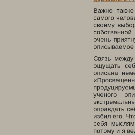
Важно также
самого челове
своему выбор
собственной 
очень приятн
описываемое 
Связь между
ощущать себ
описана нем
«Просвещенн
продуцируемы
ученого оп
экстремальны
оправдать се
избил его. Ч
себя мыслям
потому и я ве