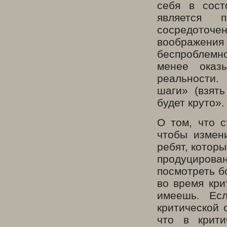
себя в сост
является 
сосредоточе
воображени
беспроблемно
менее оказ
реальности.
шаги» (взят
будет круто».
О том, что 
чтобы измен
ребят, котор
продуцирова
посмотреть бо
во время кри
имеешь. Ес
критической 
что в крити