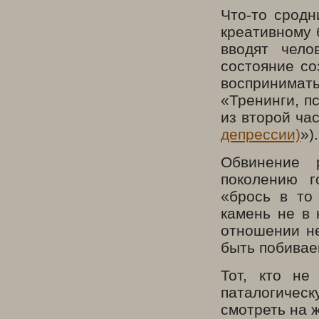
Что-то срод
креативному 
вводят чел
состояние со
воспринима
«Тренинги, п
из второй час
депрессии)
»).
Обвинение 
поколению г
«брось в то
камень не в 
отношении не
быть побивае
Тот, кто не
паталогичес
смотреть на 