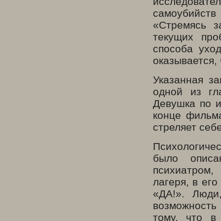
исследоват
самоубийст
«Стремясь з
текущих про
способа уход
оказывается, 
Указанная за
одной из гл
Девушка по и
конце фильма
стреляет себе
Психологичес
было описа
психиатром
лагеря, в его
«ДА!». Люди
возможность
тому, что в