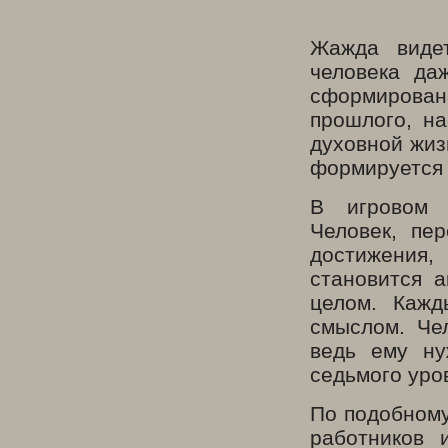
Жажда видет
человека да
сформирова
прошлого, н
духовной жиз
формируется 
В игровом 
Человек, пе
достижения
становится 
целом. Кажд
смыслом. Че
ведь ему ну
седьмого уро
По подобному
работников 