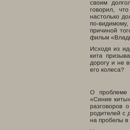
своим долго
говорил, чт
настолько до
по-видимому,
причиной тог
фильм «Влади
Исходя из ид
кита призыв
дорогу и не 
его колеса?
О проблеме 
«Синие киты»
разговоров о
родителей с 
на пробелы в 