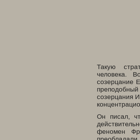
Такую стра
человека. В
созерцание Е
преподобны
созерцания И
концентрацио
Он писал, ч
действительн
феномен Фр
преобладали