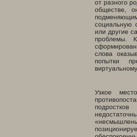
от разного р
обществе, о
подменяющи
социальную 
или другие с
проблемы. 
сформированн
слова оказы
попытки пр
виртуальному,
Узкое мест
противопос
подростков
недостаточн
«несмышлен
позиционир
обеспокоенны