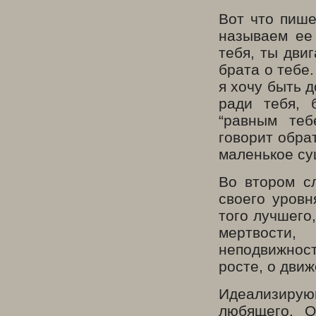
Вот что пише
называем ее
тебя, ты дви
брата о тебе.
я хочу быть 
ради тебя, 
“равным теб
говорит обра
маленькое сущ
Во втором сл
своего уровн
того лучшего
мертвости,
неподвижност
росте, о дви
Идеализирую
любящего. О