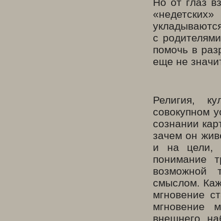
Но от глаз в
«недетских»
укладываютс
с родителями
помочь в раз
еще не значи
Религия, к
совокупном у
сознании кар
зачем он жив
и на цели, 
понимание т
возможной 
смыслом. Каж
мгновение с
мгновение 
внешнего на