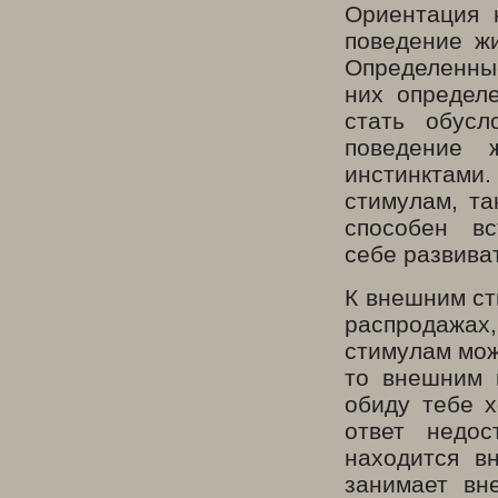
Ориентация 
поведение жи
Определенные
них определ
стать обус
поведение 
инстинктами
стимулам, та
способен в
себе развива
К внешним ст
распродажах
стимулам мож
то внешним 
обиду тебе х
ответ недос
находится в
занимает вн