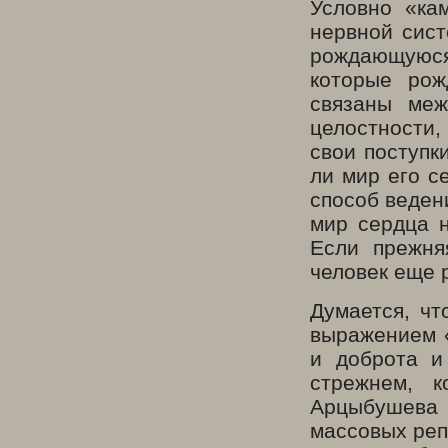
Условно «ка
нервной сист
рождающуюся 
которые рож
связаны меж
целостности,
свои поступк
ли мир его с
способ веден
мир сердца н
Если прежня
человек еще 
Думается, чт
выражением «
и доброта и
стрежнем, к
Арцыбушева
массовых реп