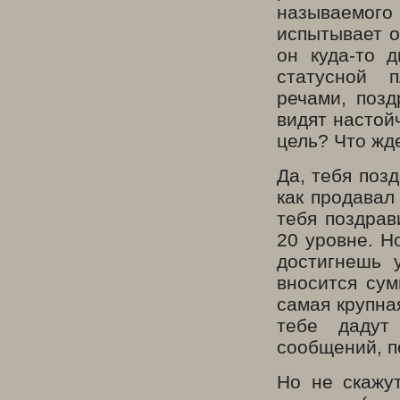
называемого 
испытывает о
он куда-то д
статусной 
речами, поз
видят настой
цель? Что жде
Да, тебя поз
как продавал
тебя поздрав
20 уровне. Н
достигнешь 
вносится сум
самая крупна
тебе дадут
сообщений, п
Но не скажу