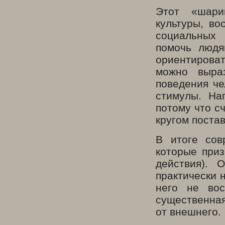
Этот «шари
культуры, в
социальных 
помочь людя
ориентироват
можно выраз
поведения че
стимулы. На
потому что с
кругом поста
В итоге сов
которые приз
действия). 
практически 
него не вос
существенна
от внешнего.