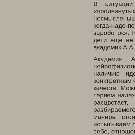
В ситуации
«продвину
несмысленыша
когда-надо-п
зароботок». 
дети еще не 
академик А.А
Академик 
нейрофизиоло
наличию ид
конктретным 
качеств. Мож
теряем надеж
расцветает
разбираемого
манеры сто
испытываем о
себе, отноше