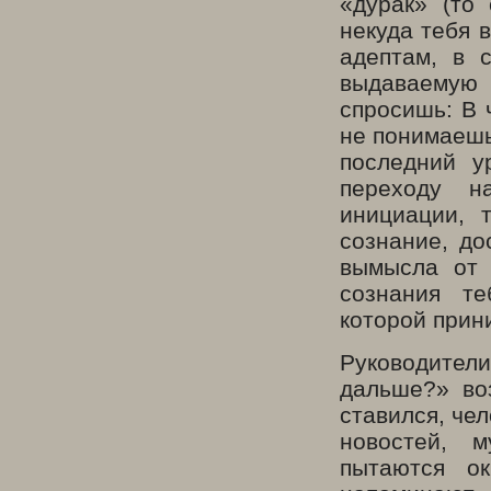
«дурак» (то
некуда тебя 
адептам, в 
выдаваемую 
спросишь: В 
не понимаешь
последний у
переходу н
инициации, 
сознание, до
вымысла от 
сознания те
которой прин
Руководители
дальше?» во
ставился, чел
новостей, 
пытаются ок