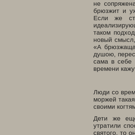
не сопряжена
брюзжит и у
Если же ст
идеализирую
таком подход
новый смысл,
«А брюзжащая
душою, перест
сама в себе 
времени кажу
Люди со врем
моржей такая
своими когтя
Дети же еще
утратили спо
святого, то о