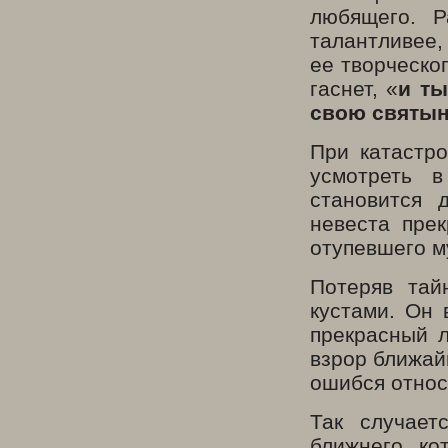
любящего. Р
талантливее,
ее творческо
гаснет, «
и ты
свою святы
При катастро
усмотреть 
становится 
невеста пре
отупевшего м
Потеряв тай
кустами. Он 
прекрасный л
взрор ближай
ошибся относ
Так случает
ближнего, ко