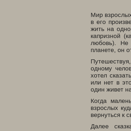
Мир взрослых
в его произв
жить на одно
капризной (к
любовь). Не
планете, он 
Путешествуя
одному челов
хотел сказат
или нет в эт
один живет н
Когда мален
взрослых куд
вернуться к с
Далее сказк