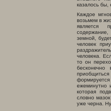
казалось бы, 
Каждое мгно
возьмем в жиз
является п
содержание,
земной, буде
человек при
раздражител
человека. Ес
то он перех
бесконечно 
приобщиться 
формируетс
ежеминутно 
которая под
словно мазок
уже черна. Н