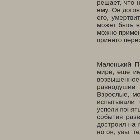
решает, что 
ему. Он догов
его, умертви
может быть в
можно примен
принято пере
Маленький П
мире, еще им
возвышенное
равнодушие 
Взрослые, мо
испытывали т
успели понять
события разв
достроил на 
но он, увы, т