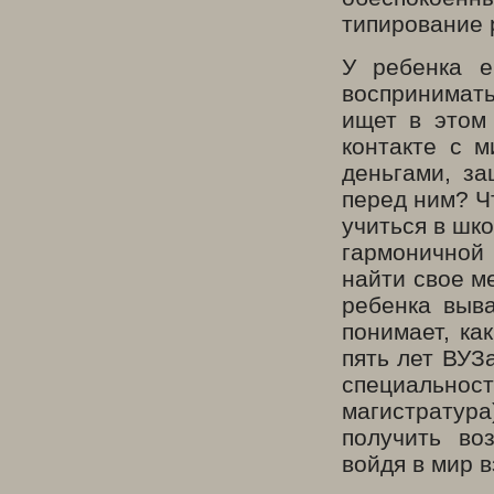
типирование 
У ребенка е
воспринимать
ищет в этом
контакте с 
деньгами, за
перед ним? Ч
учиться в шк
гармоничной
найти свое м
ребенка выв
понимает, ка
пять лет ВУЗ
специальнос
магистратура)
получить во
войдя в мир 