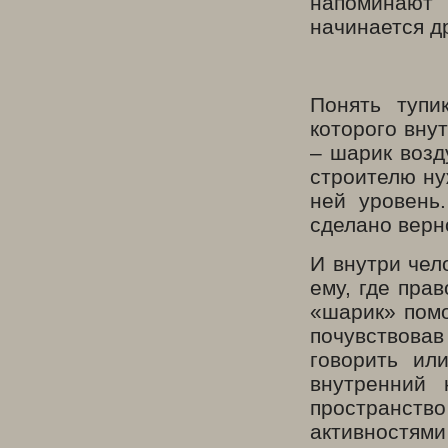
напоминают 
начинается д
Понять тупи
которого вну
– шарик возд
строителю ну
ней уровень
сделано верн
И внутри чел
ему, где прав
«шарик» помо
почувствовав
говорить ил
внутренний 
пространство
активностями 