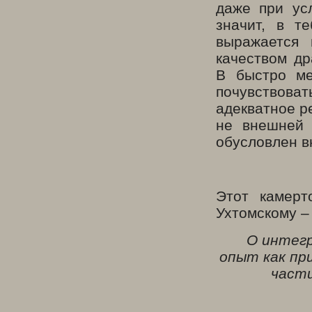
даже при ус
значит, в т
выражается 
качеством др
В быстро м
почувствов
адекватное р
не внешней 
обусловлен в
Этот камерт
Ухтомскому –
О интегр
опыт как пр
части