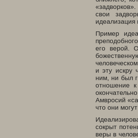
«задворков».
свои задвор
идеализация к
Пример идеа
преподобного
его верой. 
божественну
человеческом
и эту искру 
ним, ни был г
отношение к
окончатель
Амвросий «са
что они могут
Идеализирова
сокрыт потен
веры в челов