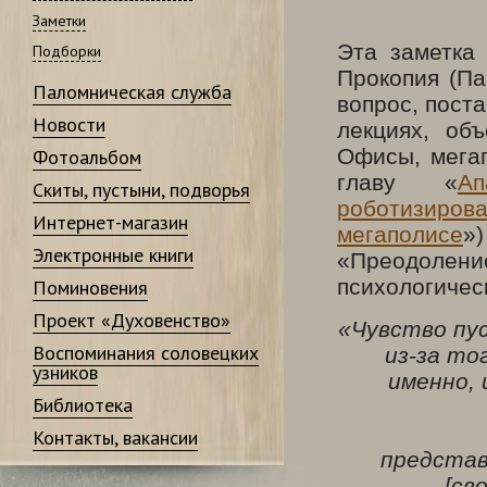
Заметки
Эта заметка
Подборки
Прокопия (Па
Паломническая служба
вопрос, поста
Новости
лекциях, об
Офисы, мегап
Фотоальбом
главу «
А
Скиты, пустыни, подворья
роботизиро
Интернет-магазин
мегаполисе
»
Электронные книги
«Преодоле
психологичес
Поминовения
Проект «Духовенство»
«Чувство пу
Воспоминания соловецких
из-за то
узников
именно, 
Библиотека
Контакты, вакансии
представ
[св