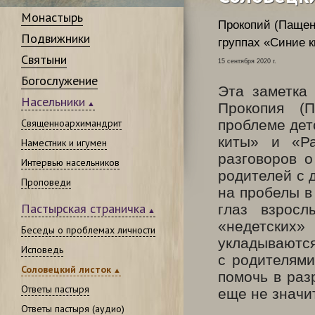
Монастырь
Прокопий (Пащен
Подвижники
группах «Синие к
Святыни
15 сентября 2020 г.
Богослужение
Эта заметка
Насельники
Прокопия (
Священноархимандрит
проблеме дет
киты» и «Ра
Наместник и игумен
разговоров о
Интервью насельников
родителей с 
Проповеди
на пробелы в 
Пастырская страничка
глаз взросл
«недетских»
Беседы о проблемах личности
укладываютс
Исповедь
с родителями
Соловецкий листок
помочь в раз
Ответы пастыря
еще не значи
Ответы пастыря (аудио)