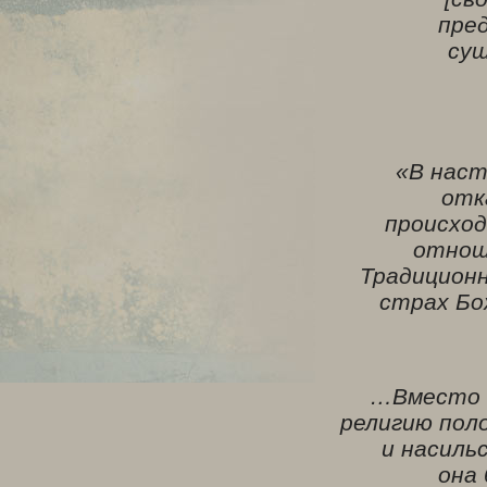
пре
сущ
«В наст
отк
происход
отнош
Традиционн
страх Бо
…Вместо д
религию пол
и насиль
она 