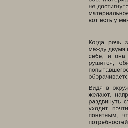
не достигнуто
материальное
вот есть у ме
Когда речь 
между двумя 
себе, и она
рушится, об
попытавшег
оборачиваетс
Видя в окру
желают, нап
раздвинуть с
уходит почт
понятным, ч
потребнос