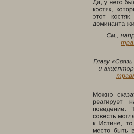
Да, у него бы
костяк, кото
этот костяк
доминанта жи
См., нап
тра
Главу «
Связь
и акцепто
травм
Можно сказа
реагирует 
поведение. 
совесть могл
к Истине, то
место быть в