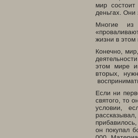
мир состоит
деньгах. Они
Многие из 
«проваливаю
жизни в этом 
Конечно, мир
деятельности
этом мире ин
вторых, нуж
воспринимат
Если ни перв
святого, то о
условии, ес
рассказывал,
прибавилось,
он покупал б
000. Материа