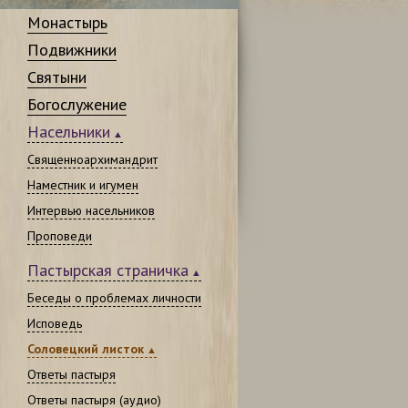
Монастырь
Подвижники
Святыни
Богослужение
Насельники
Священноархимандрит
Наместник и игумен
Интервью насельников
Проповеди
Пастырская страничка
Беседы о проблемах личности
Исповедь
Соловецкий листок
Ответы пастыря
Ответы пастыря (аудио)