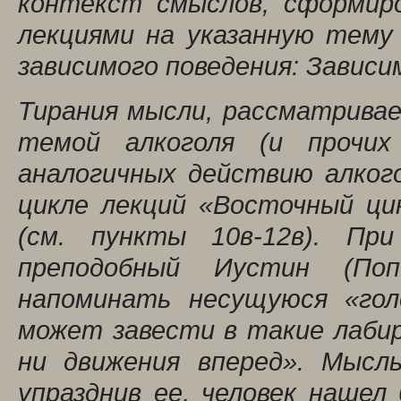
контекст смыслов, сформир
лекциями на указанную тему
зависимого поведения: Завис
Тирания мысли, рассматрива
темой алкоголя (и прочи
аналогичных действию алког
цикле лекций «Восточный ци
(см. пункты 10в-12в). При
преподобный Иустин (Поп
напоминать несущуюся «гол
может завести в такие лабир
ни движения вперед». Мысл
упразднив ее, человек нашел