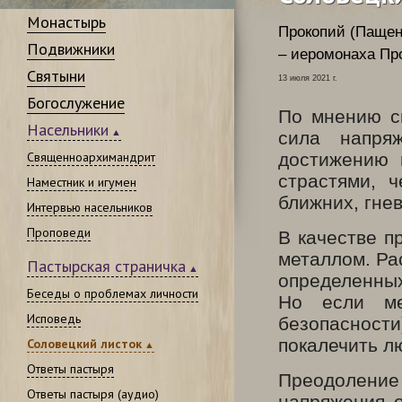
Монастырь
Прокопий (Пащен
Подвижники
– иеромонаха Про
Святыни
13 июля 2021 г.
Богослужение
По мнению с
Насельники
сила напряж
Священноархимандрит
достижению 
страстями, 
Наместник и игумен
ближних, гнев
Интервью насельников
Проповеди
В качестве п
металлом. Ра
Пастырская страничка
определенных
Беседы о проблемах личности
Но если ме
Исповедь
безопасности
покалечить лю
Соловецкий листок
Ответы пастыря
Преодоление
Ответы пастыря (аудио)
напряжения о