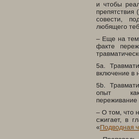
и чтобы реа
препятствия 
совести, по
любящего тебя
– Еще на тем
факте переж
травматическ
5a. Травмат
включение в 
5b. Травмат
опыт как
переживание 
– О том, что 
сжигает, в г
«
Подводная ч