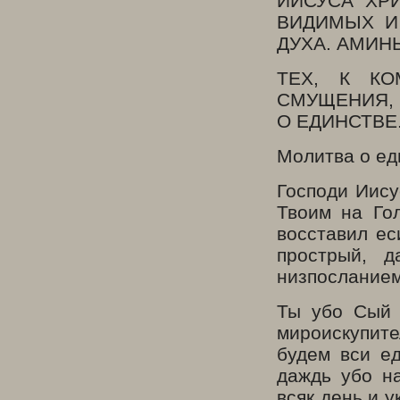
ИИСУСА ХР
ВИДИМЫХ И
ДУХА. АМИНЬ
ТЕХ, К КО
СМУЩЕНИЯ,
О ЕДИНСТВЕ
Молитва о ед
Господи Иису
Твоим на Го
восставил ес
прострый, 
низпосланием
Ты убо Сый 
мироискупите
будем вси е
даждь убо н
всяк день и 