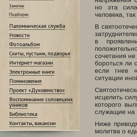
Заметки
но эта сила
человека, та
Подборки
Паломническая служба
В святоотече
затруднителе
Новости
в проявлен
Фотоальбом
положительно
Скиты, пустыни, подворья
сочетания не 
Интернет-магазин
бороться ли с
если гнев 
Электронные книги
ситуации ино
Поминовения
Святоотечес
Проект «Духовенство»
исцелить сил
Воспоминания соловецких
которого выл
узников
служащие на 
Библиотека
Контакты, вакансии
Ниже приводя
молитва о ед