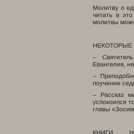
Молитву о ед
читать в это
молитвы можн
НЕКОТОРЫЕ
– Святител
Евангелия, н
– Преподобн
поучение сед
– Рассказ м
успокоился то
главы «Зосим
КНИГИ, Н