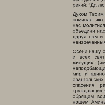
рекий: “Да лю
Духом Твоим 
поминая, яко
нас молитися
объедини на
даруя нам и
неизреченныя
Осени нашу о
и всех свят
живущих: (и
неподобающи
мир и едино
евангельски
спасения 
труждающих
обрящем вси
нашем. Аминь