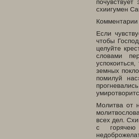
почувствует 
схиигумен Са
Комментарии 
Если чувству
чтобы Господ
целуйте крес
словами пе
успокоиться,
земных покло
помилуй нас
прогневалис
умиротворитс
Молитва от н
молитвослова
всех дел. Сх
с горячею
недоброжела