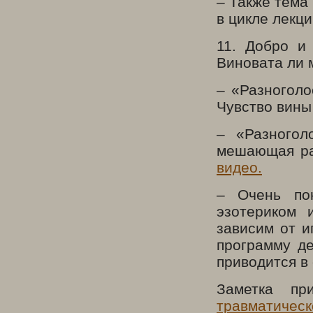
– Также тема 
в цикле лекц
11. Добро и
Виновата ли 
– «Разноголо
Чувство вины
– «Разногол
мешающая раб
видео
.
– Очень пон
эзотериком 
зависим от и
программу де
приводится в
Заметка пр
травматическ