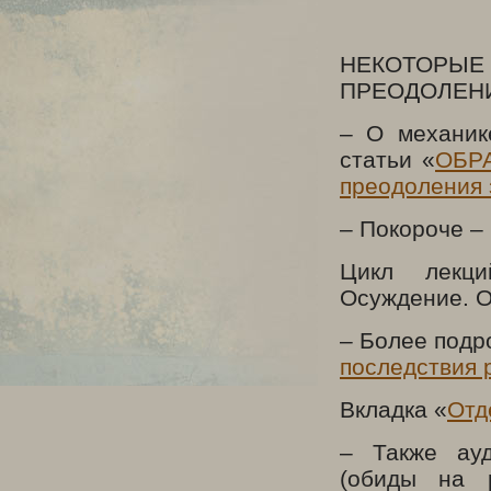
НЕКОТОРЫ
ПРЕОДОЛЕН
– О механик
статьи «
ОБРА
преодоления 
– Покороче –
Цикл лекц
Осуждение. О
– Более подро
последствия 
Вкладка «
Отд
– Также ауд
(обиды на 