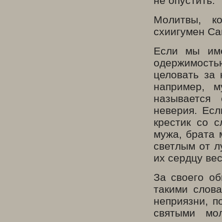
не опустить.
Молитвы, к
схиигумен Са
Если мы име
одержимостью
целовать за 
например, 
называется
неверия. Есл
крестик со с
мужа, брата 
светлым от л
их сердцу вес
За своего об
такими слова
неприязни, п
святыми мо