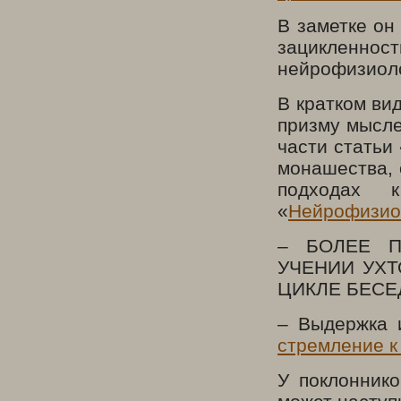
В заметке он
зацикленно
нейрофизиоло
В кратком ви
призму мысле
части статьи
монашества, 
подходах 
«
Нейрофизиол
– БОЛЕЕ П
УЧЕНИИ УХТ
ЦИКЛЕ БЕСЕ
– Выдержка 
стремление к 
У поклоннико