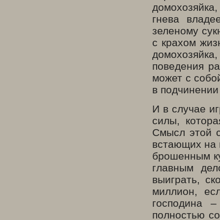
домохозяйка
гнева владе
зеленому сукн
с крахом жиз
домохозяйка,
поведения ра
может с собой
в подчинении
И в случае и
силы, котора
Смысл этой с
встающих на 
брошенным ку
главным дел
выиграть, ск
миллион, ес
господина –
полностью со