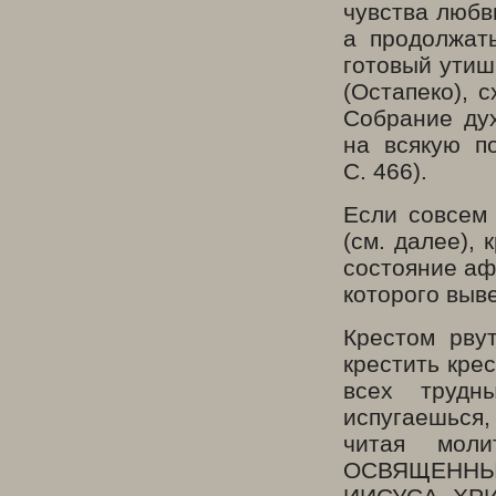
чувства любв
а продолжать
готовый утиш
(Остапеко), 
Собрание ду
на всякую п
С. 466).
Если совсем 
(см. далее), 
состояние афф
которого выв
Крестом рву
крестить крес
всех трудны
испугаешься, 
читая мо
ОСВЯЩЕНН