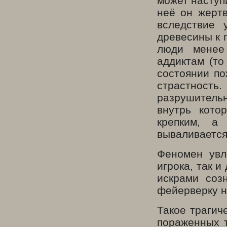
может наступи
неё он жерт
вследствие 
древесины к 
люди менее
аддиктам (то
состоянии по
страстнос
разрушитель
внутрь кото
крепким, а
вываливается
Феномен увл
игрока, так 
искрами соз
фейерверку н
Такое трагич
пораженных т