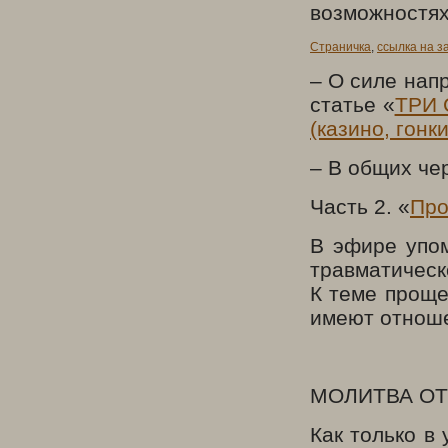
возможностях
Страничка
,
ссылка на з
– О силе напр
статье «
ТРИ 
(казино, гонк
– В общих че
Часть 2. «
Про
В эфире упо
травматическ
К теме проще
имеют отнош
МОЛИТВА ОТ
Как только в