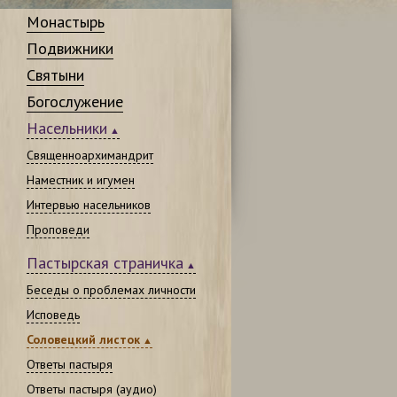
Монастырь
Подвижники
Святыни
Богослужение
Насельники
Священноархимандрит
Наместник и игумен
Интервью насельников
Проповеди
Пастырская страничка
Беседы о проблемах личности
Исповедь
Соловецкий листок
Ответы пастыря
Ответы пастыря (аудио)