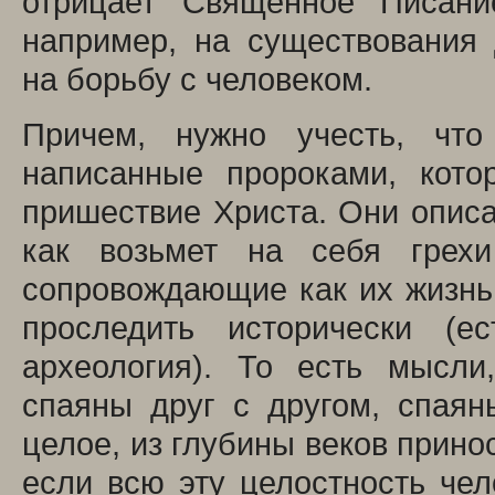
отрицает Священное Писани
например, на существования
на борьбу с человеком.
Причем, нужно учесть, чт
написанные пророками, кото
пришествие Христа. Они описал
как возьмет на себя грех
сопровождающие как их жизнь
проследить исторически (е
археология). То есть мысл
спаяны друг с другом, спаян
целое, из глубины веков прино
если всю эту целостность чел