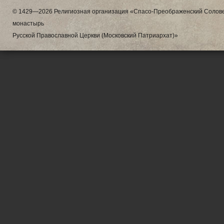
© 1429—2026 Религиозная организация «Спасо-Преображенский Солове
монастырь
Русской Православной Церкви (Московский Патриархат)»