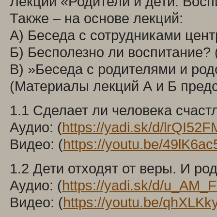
Лекции «Родители и дети. Восп
Также – на основе лекций:
А) Беседа с сотрудниками цент
Б) Бесполезно ли воспитание? 
В) »Беседа с родителями и род
(Материалы лекций А и Б предс
1.1 Сделает ли человека счаст
Аудио: (
https://yadi.sk/d/lrQI5
Видео: (
https://youtu.be/49lK6a
1.2 Дети отходят от веры. И р
Аудио: (
https://yadi.sk/d/u_A
Видео: (
https://youtu.be/qhXLK