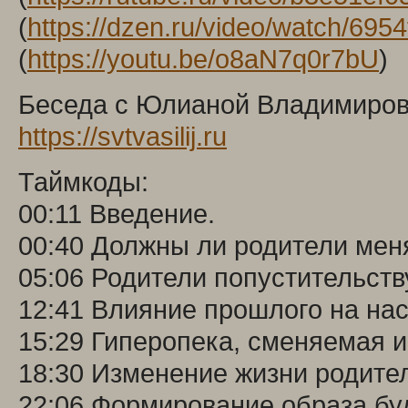
(
https://dzen.ru/video/watch/69
(
https://youtu.be/o8aN7q0r7bU
)
Беседа с Юлианой Владимировн
https://svtvasilij.ru
Таймкоды:
00:11 Введение.
00:40 Должны ли родители меня
05:06 Родители попустительств
12:41 Влияние прошлого на на
15:29 Гиперопека, сменяемая и
18:30 Изменение жизни родите
22:06 Формирование образа бу