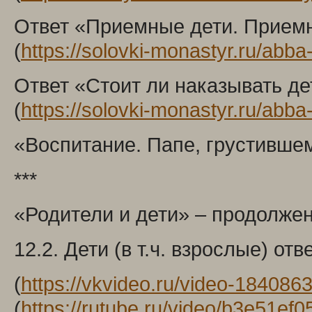
Ответ «Приемные дети. Приемны
(
https://solovki-monastyr.ru/abb
Ответ «Стоит ли наказывать д
(
https://solovki-monastyr.ru/abb
«Воспитание. Папе, грустившем
***
«Родители и дети» – продолже
12.2. Дети (в т.ч. взрослые) о
(
https://vkvideo.ru/video-18408
(
https://rutube.ru/video/b3e51e